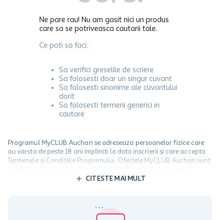
Ne pare rau! Nu am gasit nici un produs
care sa se potriveasca cautarii tale.
Ce poti sa faci:
Sa verifici greselile de scriere
Sa folosesti doar un singur cuvant
Sa folosesti sinonime ale cuvantului
dorit
Sa folosesti termeni generici in
cautare
Programul MyCLUB Auchan se adreseaza persoanelor fizice care
au varsta de peste 18 ani impliniti la data inscrierii și care accepta
Termenele și Condițiile Programului. Ofertele MyCLUB Auchan sunt
valabile in limita stocurilor disponibile. Beneficiile se acorda in
limita a 12 unitati / card client o singura data in perioada promotiei.
CITESTE MAI MULT
Cardul poate fi utilizat doar in legatura cu magazinele Auchan
participante și pentru acțiuni promotionale indicate de Auchan si
nu poate fi utilizat in legatura cu alti comercianți sau pentru alte
activitati in afara celor mentionate in Termene si Conditii. Auchan