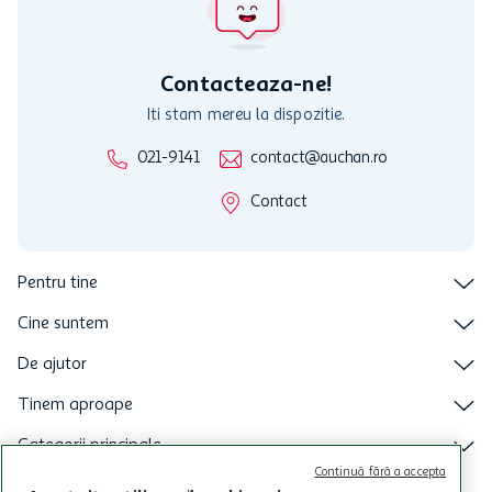
nu raspunde pentru imposibilitatea utilizarii Cardului in perioada in
care aceste este suspendat sau in perioada in care sunt efectuate
intretineri sau reparatii tehnice la sistemul de utilizarea al Cardului.
Contacteaza-ne!
Iti stam mereu la dispozitie.
021-9141
contact@auchan.ro
Contact
Pentru tine
Cine suntem
De ajutor
Tinem aproape
Categorii principale
Continuă fără a accepta