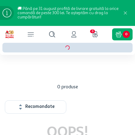
🚚 Până pe 31 august profită de livrare gratuită la orice
comandă de peste 300 lei. Te așteptăm cu drag la
cumpărături!
0
0
0
produse
Recomandate
OOPS!