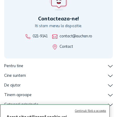
nu raspunde pentru imposibilitatea utilizarii Cardului in perioada in
care aceste este suspendat sau in perioada in care sunt efectuate
intretineri sau reparatii tehnice la sistemul de utilizarea al Cardului.
Contacteaza-ne!
Iti stam mereu la dispozitie.
021-9141
contact@auchan.ro
Contact
Pentru tine
Cine suntem
De ajutor
Tinem aproape
Categorii principale
Continuă fără a accepta
Intra acum in aplicatia Auchan