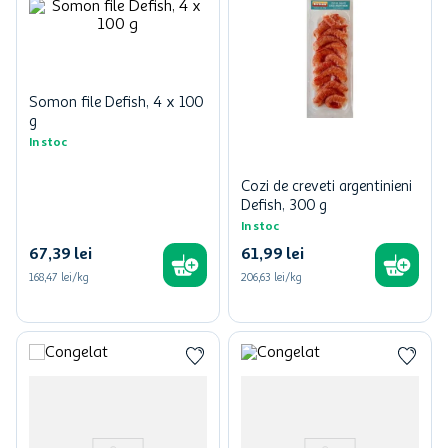
Somon file Defish, 4 x 100
g
In stoc
Cozi de creveti argentinieni
Defish, 300 g
In stoc
67
,
39
lei
61
,
99
lei
168,47 lei/kg
206,63 lei/kg