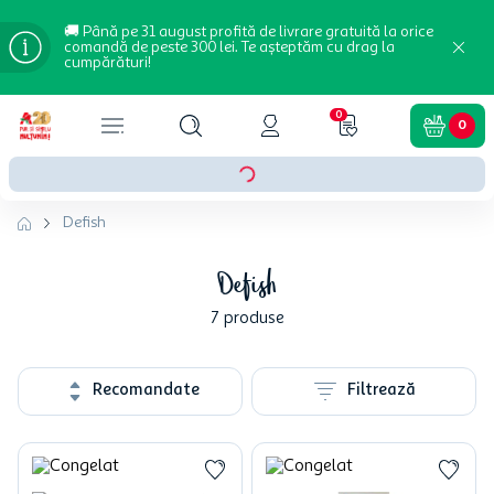
🚚 Până pe 31 august profită de livrare gratuită la orice
comandă de peste 300 lei. Te așteptăm cu drag la
cumpărături!
0
0
Defish
Defish
7
produse
Recomandate
Filtrează