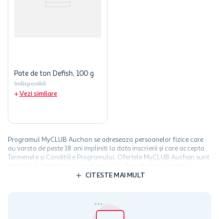
Pate de ton Defish, 100 g
Indisponibil
Vezi similare
Programul MyCLUB Auchan se adreseaza persoanelor fizice care
au varsta de peste 18 ani impliniti la data inscrierii și care accepta
Termenele și Condițiile Programului. Ofertele MyCLUB Auchan sunt
valabile in limita stocurilor disponibile. Beneficiile se acorda in
limita a 12 unitati / card client o singura data in perioada promotiei.
CITESTE MAI MULT
Cardul poate fi utilizat doar in legatura cu magazinele Auchan
participante și pentru acțiuni promotionale indicate de Auchan si
nu poate fi utilizat in legatura cu alti comercianți sau pentru alte
activitati in afara celor mentionate in Termene si Conditii. Auchan