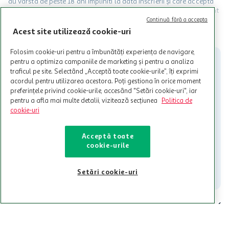
au varsta de peste 18 ani impliniti la data inscrierii și care accepta
Termenele și Condițiile Programului. Ofertele MyCLUB Auchan sunt
valabile in limita stocurilor disponibile. Beneficiile se acorda in
Continuă fără a accepta
limita a 12 unitati / card client o singura data in perioada promotiei.
CITESTE MAI MULT
Acest site utilizează cookie-uri
Cardul poate fi utilizat doar in legatura cu magazinele Auchan
participante și pentru acțiuni promotionale indicate de Auchan si
Folosim cookie-uri pentru a îmbunătăți experiența de navigare,
nu poate fi utilizat in legatura cu alti comercianți sau pentru alte
pentru a optimiza campaniile de marketing și pentru a analiza
activitati in afara celor mentionate in Termene si Conditii. Auchan
traficul pe site. Selectând „Acceptă toate cookie-urile”, îți exprimi
nu raspunde pentru imposibilitatea utilizarii Cardului in perioada in
acordul pentru utilizarea acestora. Poți gestiona în orice moment
care aceste este suspendat sau in perioada in care sunt efectuate
preferințele privind cookie-urile, accesând "Setări cookie-uri", iar
intretineri sau reparatii tehnice la sistemul de utilizarea al Cardului.
pentru a afla mai multe detalii, vizitează secțiunea
Politica de
cookie-uri
Contacteaza-ne!
Iti stam mereu la dispozitie.
Acceptă toate
cookie-urile
021-9141
contact@auchan.ro
Contact
Setări cookie-uri
Pentru tine
Cine suntem