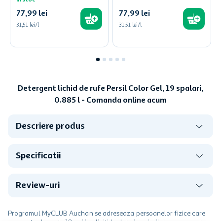
In stoc
77
,
99
lei
77
,
99
lei
31,51 lei/l
31,51 lei/l
Detergent lichid de rufe Persil Color Gel, 19 spalari,
0.885 l - Comanda online acum
Descriere produs
Specificatii
Review-uri
Programul MyCLUB Auchan se adreseaza persoanelor fizice care