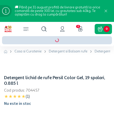
🚚 Până pe 31 august profită de livrare gratuită la orice
comandă de peste 300 lei, cu greutatea sub 40kg. Te
așteptăm cu drag la cumpărături!
0
0
Casa si Curatenie
Detergent si Balsam rufe
Detergent li
Detergent lichid de rufe Persil Color Gel, 19 spalari,
0.885 l
Cod produs
:
704457
★
★
★
★
★
(
1
)
Nu este in stoc