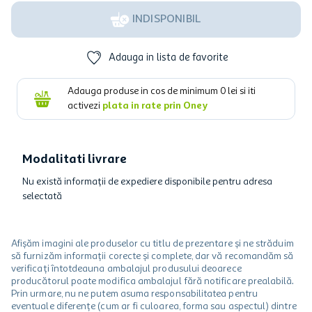
INDISPONIBIL
Adauga in lista de favorite
Adauga produse in cos de minimum
0
lei si iti
activezi
plata in rate prin Oney
Modalitati livrare
Nu există informații de expediere disponibile pentru adresa
selectată
Afișăm imagini ale produselor cu titlu de prezentare și ne străduim
să furnizăm informații corecte și complete, dar vă recomandăm să
verificați întotdeauna ambalajul produsului deoarece
producătorul poate modifica ambalajul fără notificare prealabilă.
Prin urmare, nu ne putem asuma responsabilitatea pentru
eventuale diferențe (cum ar fi culoarea, forma sau aspectul) dintre