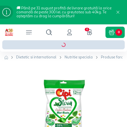
🚚 Până pe 31 august profită de livrare gratuită la orice
comandă de peste 300 lei, cu greutatea sub 40kg. Te
așteptăm cu drag la cumpărături!
0
0
Dietetic si international
Nutritie speciala
Produse fara z