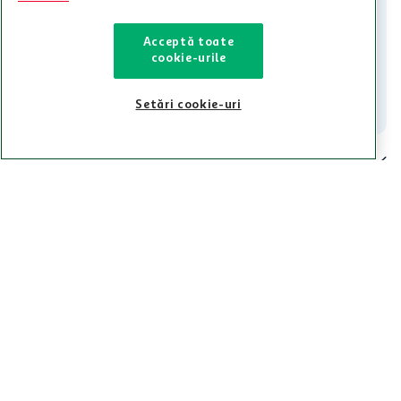
Iti stam mereu la dispozitie.
Acceptă toate
021-9141
contact@auchan.ro
cookie-urile
Contact
Setări cookie-uri
Pentru tine
Cine suntem
De ajutor
Tinem aproape
Categorii principale
Intra acum in aplicatia Auchan