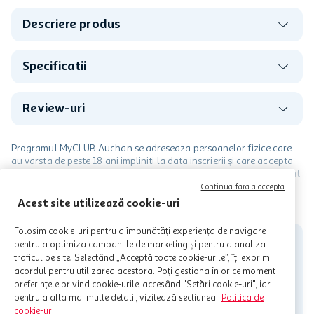
Descriere produs
Specificatii
Review-uri
Programul MyCLUB Auchan se adreseaza persoanelor fizice care
au varsta de peste 18 ani impliniti la data inscrierii și care accepta
Termenele și Condițiile Programului. Ofertele MyCLUB Auchan sunt
valabile in limita stocurilor disponibile. Beneficiile se acorda in
Continuă fără a accepta
limita a 12 unitati / card client o singura data in perioada promotiei.
CITESTE MAI MULT
Acest site utilizează cookie-uri
Cardul poate fi utilizat doar in legatura cu magazinele Auchan
participante și pentru acțiuni promotionale indicate de Auchan si
Folosim cookie-uri pentru a îmbunătăți experiența de navigare,
nu poate fi utilizat in legatura cu alti comercianți sau pentru alte
pentru a optimiza campaniile de marketing și pentru a analiza
activitati in afara celor mentionate in Termene si Conditii. Auchan
traficul pe site. Selectând „Acceptă toate cookie-urile”, îți exprimi
nu raspunde pentru imposibilitatea utilizarii Cardului in perioada in
acordul pentru utilizarea acestora. Poți gestiona în orice moment
care aceste este suspendat sau in perioada in care sunt efectuate
preferințele privind cookie-urile, accesând "Setări cookie-uri", iar
intretineri sau reparatii tehnice la sistemul de utilizarea al Cardului.
pentru a afla mai multe detalii, vizitează secțiunea
Politica de
Contacteaza-ne!
cookie-uri