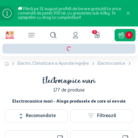
🚚 Până pe 31 august profită de livrare gratuită la orice
comandă de peste 300 lei, cu greutatea sub 40kg. Te
așteptăm cu drag la cumpărături!
0
0
Electro, Climatizare si Aparate ingrijire
Electrocasnice
El
Electrocasnice mari
177
de produse
Electrocasnice mari - Alege produsele de care ai nevoie
Recomandate
Filtrează