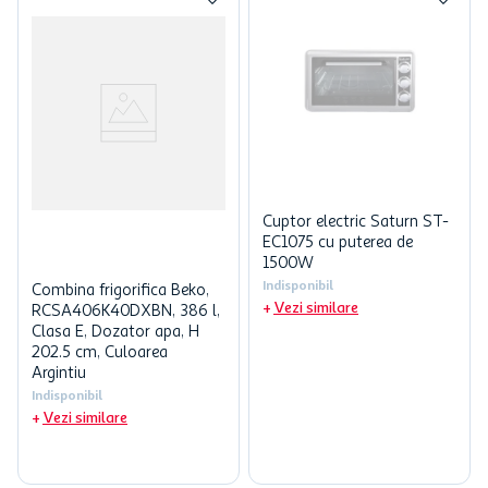
Cuptor electric Saturn ST-
EC1075 cu puterea de
1500W
Indisponibil
Combina frigorifica Beko,
Vezi similare
RCSA406K40DXBN, 386 l,
Clasa E, Dozator apa, H
202.5 cm, Culoarea
Argintiu
Indisponibil
Vezi similare