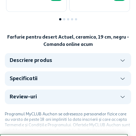
Farfurie pentru desert Actuel, ceramica, 19 cm, negru -
Comanda online acum
Descriere produs
Specificatii
Review-uri
Programul MyCLUB Auchan se adreseaza persoanelor fizice care
au varsta de peste 18 ani impliniti la data inscrierii și care accepta
Termenele și Condițiile Programului. Ofertele MyCLUB Auchan sunt
valabile in limita stocurilor disponibile. Beneficiile se acorda in
limita a 12 unitati / card client o singura data in perioada promotiei.