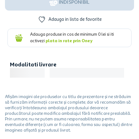
INDISPONIBIL
Adauga in lista de favorite
Adauga produse in cos de minimum
0
lei si iti
activezi
plata in rate prin Oney
Modalitati livrare
Afișăm imagini ale produselor cu titlu de prezentare și ne străduim
să furnizăm informații corecte și complete, dar vă recomandăm să
verificați întotdeauna ambalajul produsului deoarece
producătorul poate modifica ambalajul fără notificare prealabilă.
Prin urmare, nu ne putem asuma responsabilitatea pentru
eventuale diferențe (cum ar fi culoarea, forma sau aspectul) dintre
imaginea afișată și produsul livrat.