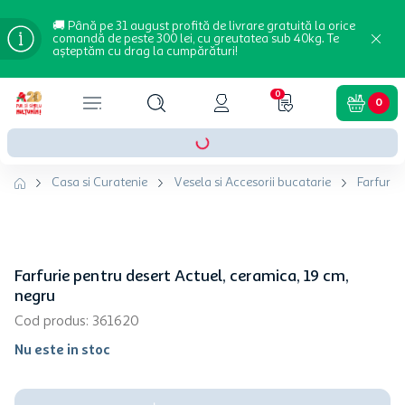
🚚 Până pe 31 august profită de livrare gratuită la orice
comandă de peste 300 lei, cu greutatea sub 40kg. Te
așteptăm cu drag la cumpărături!
0
0
Casa si Curatenie
Vesela si Accesorii bucatarie
Farfurii 
Farfurie pentru desert Actuel, ceramica, 19 cm,
negru
Cod produs
:
361620
Nu este in stoc