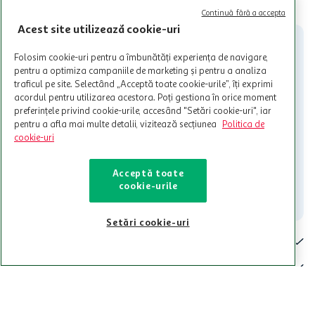
CITESTE MAI MULT
Cardul poate fi utilizat doar in legatura cu magazinele Auchan
Continuă fără a accepta
participante și pentru acțiuni promotionale indicate de Auchan si
Acest site utilizează cookie-uri
nu poate fi utilizat in legatura cu alti comercianți sau pentru alte
activitati in afara celor mentionate in Termene si Conditii. Auchan
Folosim cookie-uri pentru a îmbunătăți experiența de navigare,
nu raspunde pentru imposibilitatea utilizarii Cardului in perioada in
pentru a optimiza campaniile de marketing și pentru a analiza
care aceste este suspendat sau in perioada in care sunt efectuate
traficul pe site. Selectând „Acceptă toate cookie-urile”, îți exprimi
intretineri sau reparatii tehnice la sistemul de utilizarea al Cardului.
acordul pentru utilizarea acestora. Poți gestiona în orice moment
preferințele privind cookie-urile, accesând "Setări cookie-uri", iar
Contacteaza-ne!
pentru a afla mai multe detalii, vizitează secțiunea
Politica de
Iti stam mereu la dispozitie.
cookie-uri
021-9141
contact@auchan.ro
Acceptă toate
cookie-urile
Contact
Setări cookie-uri
Pentru tine
Cine suntem
De ajutor