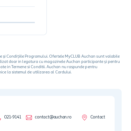
le și Condițiile Programului. Ofertele MyCLUB Auchan sunt valabile
 utilizat doar in legatura cu magazinele Auchan participante și pentru
ionate in Termene si Conditii. Auchan nu raspunde pentru
ice la sistemul de utilizarea al Cardului.
021-9141
contact@auchan.ro
Contact