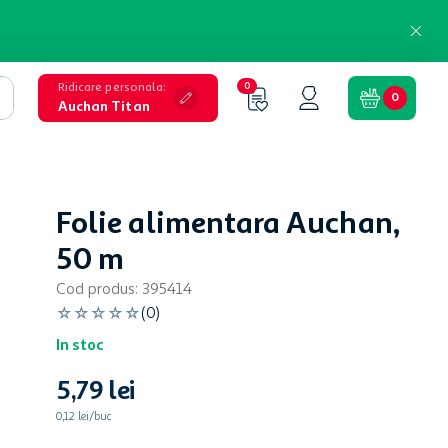
Ridicare personala
:
0
0
Auchan Titan
Folie alimentara Auchan,
50 m
Cod produs
:
395414
☆
☆
☆
☆
☆
(
0
)
In stoc
5
,
79
lei
0,12 lei/buc