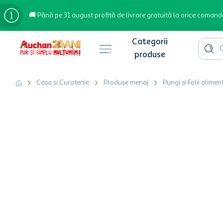
🚚 Până pe 31 august profită de livrare gratuită la orice comand
Cauta 
Căutări populare
Casa si Curatenie
Produse menaj
Pungi si Folii alimen
bere
cafea
inghetata
apa plata
cafea boabe
troler
garden star