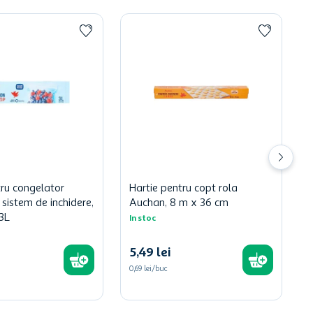
ru congelator
Hartie pentru copt rola
sistem de inchidere,
Auchan, 8 m x 36 cm
3L
In stoc
5
,
49
lei
0,69 lei/buc