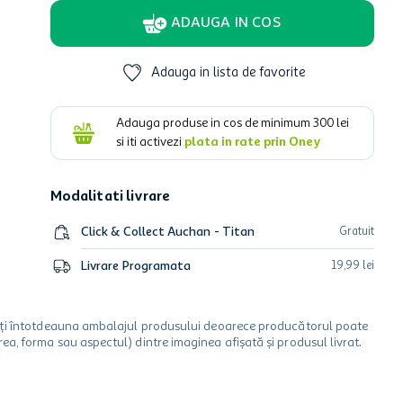
ADAUGA IN COS
Adauga in lista de favorite
Adauga produse in cos de minimum
300
lei
si iti activezi
plata in rate prin Oney
Modalitati livrare
Click & Collect Auchan - Titan
Gratuit
Livrare Programata
19
,
99
lei
icați întotdeauna ambalajul produsului deoarece producătorul poate
a, forma sau aspectul) dintre imaginea afișată și produsul livrat.