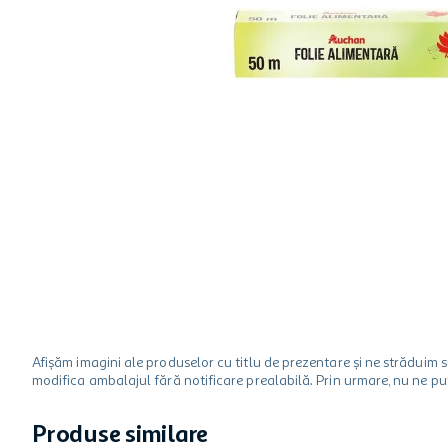
hartie igienica
ciocolata
lapte
Afișăm imagini ale produselor cu titlu de prezentare și ne strădui
modifica ambalajul fără notificare prealabilă. Prin urmare, nu ne p
Produse similare