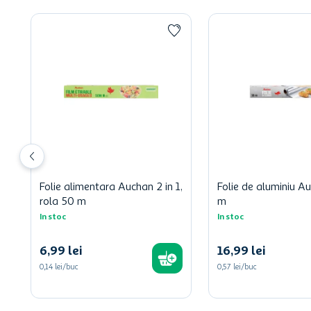
Folie alimentara Auchan 2 in 1,
Folie de aluminiu A
rola 50 m
m
In stoc
In stoc
6
,
99
lei
16
,
99
lei
0,14 lei/buc
0,57 lei/buc