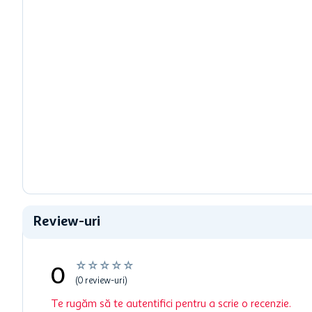
Review-uri
☆
☆
☆
☆
☆
0
(0 review-uri)
Te rugăm să te autentifici pentru a scrie o recenzie.