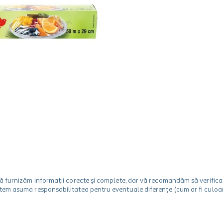
m să furnizăm informații corecte și complete, dar vă recomandăm să verif
utem asuma responsabilitatea pentru eventuale diferențe (cum ar fi culoare