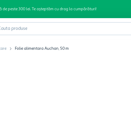
ă de peste 300 lei. Te așteptăm cu drag la cumpărături!
produse
tare
Folie alimentara Auchan, 50 m