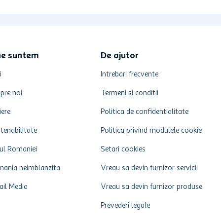
ne suntem
De ajutor
i
Intrebari frecvente
pre noi
Termeni si conditii
iere
Politica de confidentialitate
tenabilitate
Politica privind modulele cookie
ul Romaniei
Setari cookies
ania neimblanzita
Vreau sa devin furnizor servicii
ail Media
Vreau sa devin furnizor produse
Prevederi legale