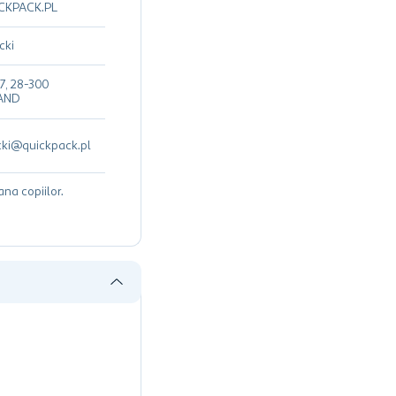
CKPACK.PL
cki
, 28-300
AND
ki@quickpack.pl
ana copiilor.