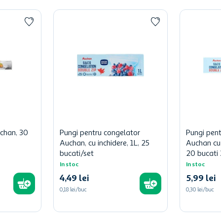
uchan, 30
Pungi pentru congelator
Pungi pent
Auchan, cu inchidere, 1L, 25
Auchan cu 
bucati/set
20 bucati 
In stoc
In stoc
4
,
49
lei
5
,
99
lei
0,18 lei/buc
0,30 lei/buc