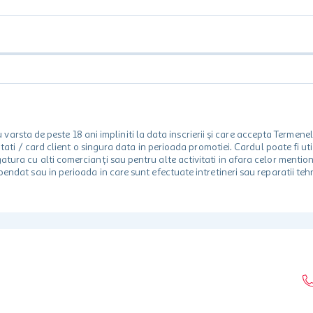
rsta de peste 18 ani impliniti la data inscrierii și care accepta Termene
 unitati / card client o singura data in perioada promotiei. Cardul poate fi
egatura cu alti comercianți sau pentru alte activitati in afara celor ment
spendat sau in perioada in care sunt efectuate intretineri sau reparatii tehn