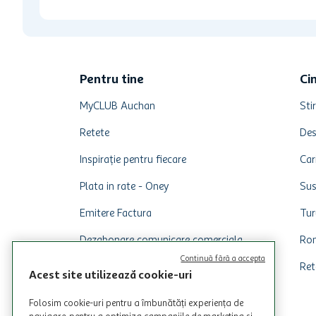
Pentru tine
Ci
MyCLUB Auchan
Stir
Retete
Des
Inspirație pentru fiecare
Car
Plata in rate - Oney
Sus
Emitere Factura
Tur
Dezabonare comunicare comerciala
Rom
Continuă fără a accepta
Ret
Acest site utilizează cookie-uri
Folosim cookie-uri pentru a îmbunătăți experiența de