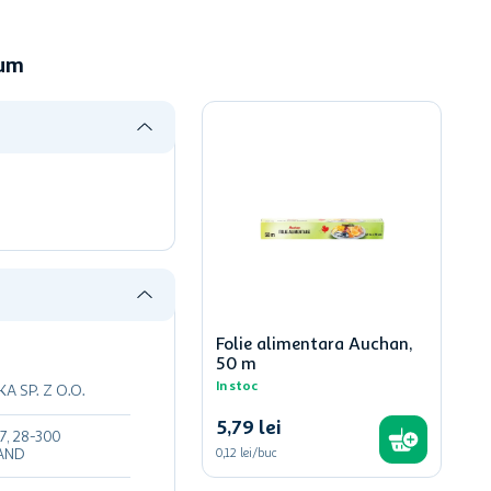
cum
Folie alimentara Auchan,
50 m
In stoc
A SP. Z O.O.
5
,
79
lei
, 28-300
AND
0,12 lei/buc