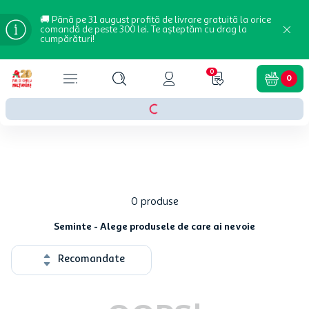
🚚 Până pe 31 august profită de livrare gratuită la orice
comandă de peste 300 lei. Te așteptăm cu drag la
cumpărături!
0
0
0
produse
Seminte - Alege produsele de care ai nevoie
Recomandate