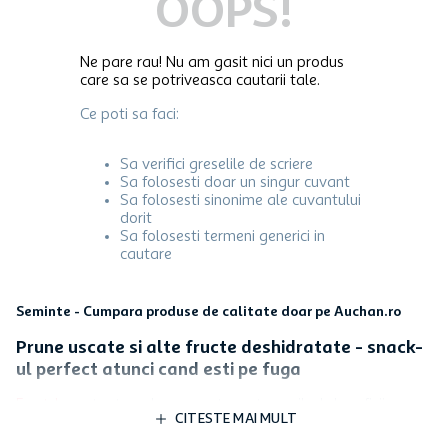
OOPS!
Ne pare rau! Nu am gasit nici un produs
care sa se potriveasca cautarii tale.
Ce poti sa faci:
Sa verifici greselile de scriere
Sa folosesti doar un singur cuvant
Sa folosesti sinonime ale cuvantului
dorit
Sa folosesti termeni generici in
cautare
Seminte - Cumpara produse de calitate doar pe Auchan.ro
Prune uscate si alte fructe deshidratate - snack-
ul perfect atunci cand esti pe fuga
Fructele
sunt extrem de cunoscute pentru zecile de beneficii pe
CITESTE MAI MULT
care le aduc in organismul omului. Daca insa esti pe fuga si nu ai
timp sa mananci un fruct proaspat, atunci poti apela la inlocuitorii