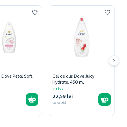
 Dove Petal Soft,
Gel de dus Dove Juicy
Hydrate, 450 ml
In stoc
22
,
59
lei
50,20 lei/l