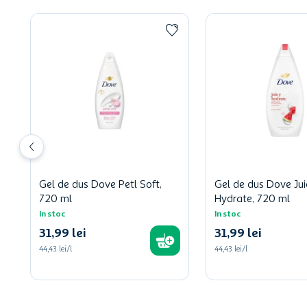
Gel de dus Dove Petl Soft,
Gel de dus Dove Jui
720 ml
Hydrate, 720 ml
In stoc
In stoc
31
,
99
lei
31
,
99
lei
44,43 lei/l
44,43 lei/l