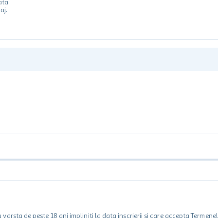
ata
aj.
rsta de peste 18 ani impliniti la data inscrierii și care accepta Termene