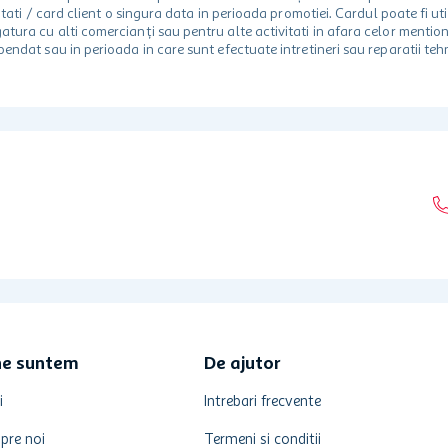
 unitati / card client o singura data in perioada promotiei. Cardul poate fi
egatura cu alti comercianți sau pentru alte activitati in afara celor ment
spendat sau in perioada in care sunt efectuate intretineri sau reparatii tehn
ne suntem
De ajutor
i
Intrebari frecvente
pre noi
Termeni si conditii