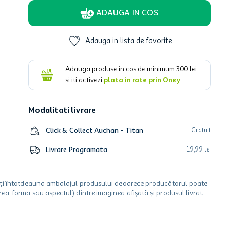
ADAUGA IN COS
Adauga in lista de favorite
Adauga produse in cos de minimum
300
lei
si iti activezi
plata in rate prin Oney
Modalitati livrare
Click & Collect Auchan - Titan
Gratuit
Livrare Programata
19
,
99
lei
icați întotdeauna ambalajul produsului deoarece producătorul poate
a, forma sau aspectul) dintre imaginea afișată și produsul livrat.