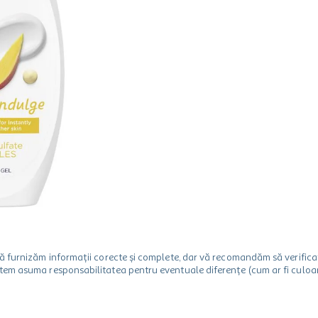
m să furnizăm informații corecte și complete, dar vă recomandăm să verif
utem asuma responsabilitatea pentru eventuale diferențe (cum ar fi culoare