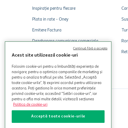
Inspirație pentru fiecare
Car
Plata in rate - Oney
Sus
Emitere Factura
Tur
Dezabonare comunicare comerciala
Rom
Continuă fără a accepta
Ret
Acest site utilizează cookie-uri
Folosim cookie-uri pentru a îmbunătăți experiența de
navigare, pentru a optimiza campaniile de marketing și
pentru a analiza traficul pe site. Selectând „Acceptă
toate cookie-urile”, îți exprimi acordul pentru utilizarea
acestora. Poți gestiona în orice moment preferințele
privind cookie-urile, accesând "Setări cookie-uri", iar
pentru a afla mai multe detalii, vizitează secțiunea
Politica de cookie-uri
Acceptă toate cookie-urile