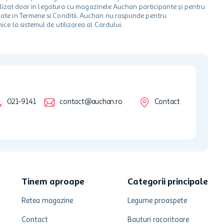
 utilizat doar in legatura cu magazinele Auchan participante și pentru
ionate in Termene si Conditii. Auchan nu raspunde pentru
ice la sistemul de utilizarea al Cardului.
021-9141
contact@auchan.ro
Contact
Tinem aproape
Categorii principale
Retea magazine
Legume proaspete
Contact
Bauturi racoritoare