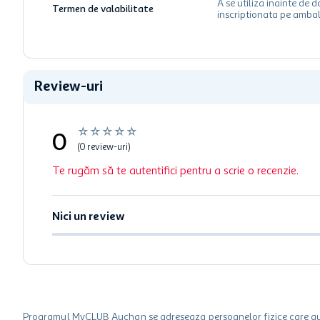
A se utiliza inainte de d
Termen de valabilitate
inscriptionata pe ambal
Review-uri
☆
☆
☆
☆
☆
0
(0 review-uri)
Te rugăm să te autentifici pentru a scrie o recenzie.
Nici un review
Programul MyCLUB Auchan se adreseaza persoanelor fizice care au va