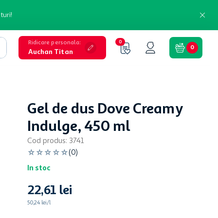
turi!
Ridicare personala
:
0
0
Auchan Titan
Gel de dus Dove Creamy
Indulge, 450 ml
Cod produs
:
3741
☆
☆
☆
☆
☆
(
0
)
In stoc
22
,
61
lei
50,24 lei/l