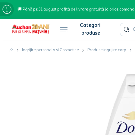
🚚 Până pe 31 august profită de livrare gratuită la orice comand
Cauta 
Căutări populare
Ingrijire personala si Cosmetice
Produse ingrijire corp
bere
cafea
inghetata
apa plata
cafea boabe
troler
garden star