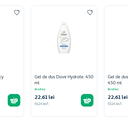
cy
Gel de dus Dove Hydrate, 450
Gel de dus
ml
450 ml
In stoc
In stoc
22
,
61
lei
22
,
61
lei
50,24 lei/l
50,24 lei/l