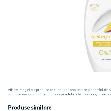
hartie igienica
one two fun
ciocolata
Afișăm imagini ale produselor cu titlu de prezentare și ne strădui
modifica ambalajul fără notificare prealabilă. Prin urmare, nu ne p
Produse similare