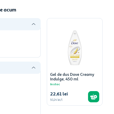
ne acum
Gel de dus Dove Creamy
Indulge, 450 ml
In stoc
22
,
61
lei
50,24 lei/l