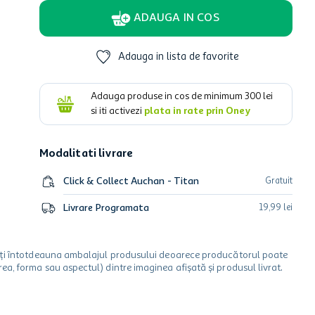
ADAUGA IN COS
Adauga in lista de favorite
Adauga produse in cos de minimum
300
lei
si iti activezi
plata in rate prin Oney
Modalitati livrare
Click & Collect Auchan - Titan
Gratuit
Livrare Programata
19
,
99
lei
icați întotdeauna ambalajul produsului deoarece producătorul poate
a, forma sau aspectul) dintre imaginea afișată și produsul livrat.