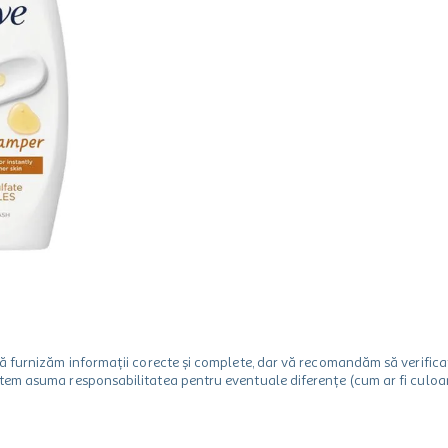
m să furnizăm informații corecte și complete, dar vă recomandăm să verif
utem asuma responsabilitatea pentru eventuale diferențe (cum ar fi culoare