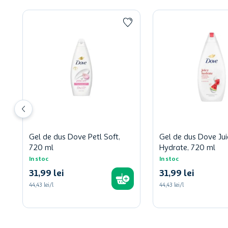
Gel de dus Dove Petl Soft,
Gel de dus Dove Jui
720 ml
Hydrate, 720 ml
In stoc
In stoc
31
,
99
lei
31
,
99
lei
44,43 lei/l
44,43 lei/l