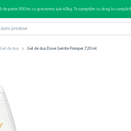
ă de peste 300 lei, cu greutatea sub 40kg. Te așteptăm cu drag la cumpără
produse
Gel de dus
Gel de dus Dove Gentle Pamper, 720 ml