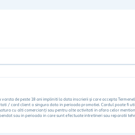
rsta de peste 18 ani impliniti la data inscrierii și care accepta Termene
 unitati / card client o singura data in perioada promotiei. Cardul poate fi
egatura cu alti comercianți sau pentru alte activitati in afara celor ment
spendat sau in perioada in care sunt efectuate intretineri sau reparatii tehn