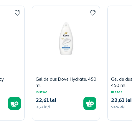
cy
Gel de dus Dove Hydrate, 450
Gel de dus
ml
450 ml
In stoc
In stoc
22
,
61
lei
22
,
61
lei
50,24 lei/l
50,24 lei/l