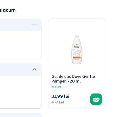
ne acum
Gel de dus Dove Gentle
Pamper, 720 ml
In stoc
31
,
99
lei
44,43 lei/l