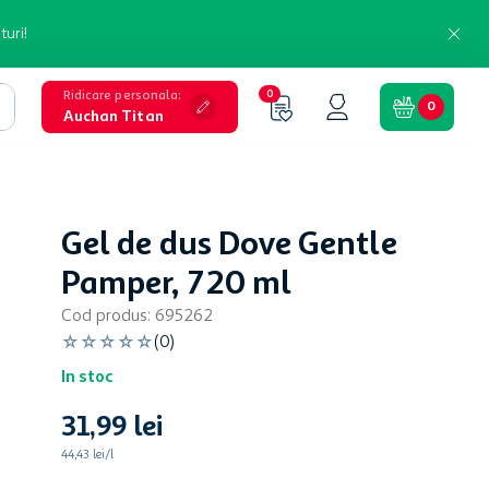
turi!
Ridicare personala
:
0
0
Auchan Titan
Gel de dus Dove Gentle
Pamper, 720 ml
Cod produs
:
695262
☆
☆
☆
☆
☆
(
0
)
In stoc
31
,
99
lei
44,43 lei/l