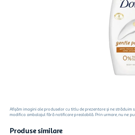
hartie igienica
ciocolata
lapte
Afișăm imagini ale produselor cu titlu de prezentare și ne strădui
modifica ambalajul fără notificare prealabilă. Prin urmare, nu ne p
Produse similare