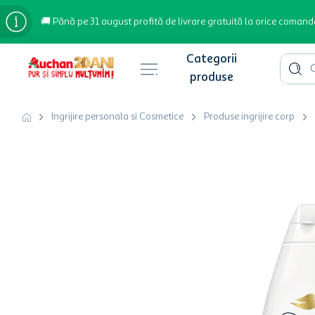
🚚 Până pe 31 august profită de livrare gratuită la orice comand
Cauta 
Căutări populare
Ingrijire personala si Cosmetice
Produse ingrijire corp
bere
cafea
inghetata
apa plata
cafea boabe
troler
garden star