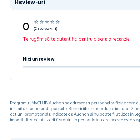
Review-uri
☆
☆
☆
☆
☆
0
(0 review-uri)
Te rugăm să te autentifici pentru a scrie o recenzie.
Nici un review
Programul MyCLUB Auchan se adreseaza persoanelor fizice care au va
in limita stocurilor disponibile. Beneficiile se acorda in limita a 12
acțiuni promotionale indicate de Auchan si nu poate fi utilizat in l
imposibilitatea utilizarii Cardului in perioada in care aceste este su