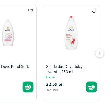
 Dove Petal Soft,
Gel de dus Dove Juicy
Hydrate, 450 ml
In stoc
22
,
59
lei
50,20 lei/l