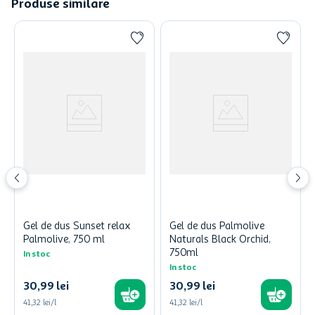
Produse similare
Gel de dus Sunset relax
Gel de dus Palmolive
Palmolive, 750 ml
Naturals Black Orchid,
750ml
In stoc
In stoc
30
,
99
lei
30
,
99
lei
41,32 lei/l
41,32 lei/l