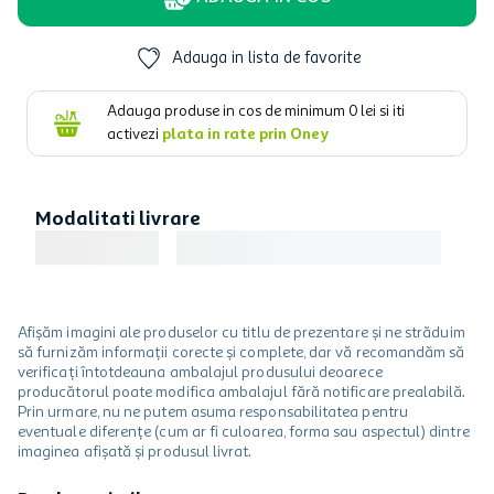
Adauga in lista de favorite
Adauga produse in cos de minimum
0
lei si iti
activezi
plata in rate prin Oney
Modalitati livrare
Afișăm imagini ale produselor cu titlu de prezentare și ne străduim
să furnizăm informații corecte și complete, dar vă recomandăm să
verificați întotdeauna ambalajul produsului deoarece
producătorul poate modifica ambalajul fără notificare prealabilă.
Prin urmare, nu ne putem asuma responsabilitatea pentru
eventuale diferențe (cum ar fi culoarea, forma sau aspectul) dintre
imaginea afișată și produsul livrat.