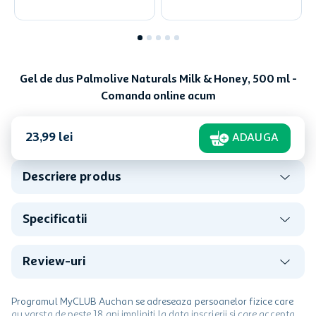
Gel de dus Palmolive Naturals Milk & Honey, 500 ml -
Comanda online acum
23
,
99
lei
ADAUGA
Descriere produs
Specificatii
Review-uri
Programul MyCLUB Auchan se adreseaza persoanelor fizice care
au varsta de peste 18 ani impliniti la data inscrierii și care accepta