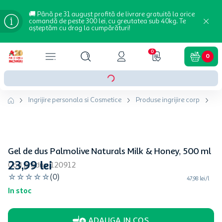
🚚 Până pe 31 august profită de livrare gratuită la orice
comandă de peste 300 lei, cu greutatea sub 40kg. Te
așteptăm cu drag la cumpărături!
0
0
Ingrijire personala si Cosmetice
Produse ingrijire corp
Ge
Gel de dus Palmolive Naturals Milk & Honey, 500 ml
23
,
99
lei
Cod produs
:
120912
☆
☆
☆
☆
☆
(
0
)
47,98 lei/l
In stoc
ADAUGA IN COS