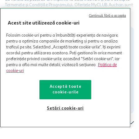
Termenele și Condițiile Programului. Ofertele MyCLUB Auchan sunt
valabile in limita stocurilor disponibile. Beneficiile se acorda in
limita a 12 unitati / card client o singura data in perioada promotiei.
CITESTE MAI MULT
Continuă fără a accepta
Cardul poate fi utilizat doar in legatura cu magazinele Auchan
Acest site utilizează cookie-uri
participante și pentru acțiuni promotionale indicate de Auchan si
nu poate fi utilizat in legatura cu alti comercianți sau pentru alte
Folosim cookie-uri pentru a îmbunătăți experiența de navigare,
activitati in afara celor mentionate in Termene si Conditii. Auchan
pentru a optimiza campaniile de marketing și pentru a analiza
nu raspunde pentru imposibilitatea utilizarii Cardului in perioada in
traficul pe site. Selectând „Acceptă toate cookie-urile”, îți exprimi
care aceste este suspendat sau in perioada in care sunt efectuate
acordul pentru utilizarea acestora. Poți gestiona în orice moment
intretineri sau reparatii tehnice la sistemul de utilizarea al Cardului.
preferințele privind cookie-urile, accesând "Setări cookie-uri", iar
pentru a afla mai multe detalii, vizitează secțiunea
Politica de
Contacteaza-ne!
cookie-uri
Iti stam mereu la dispozitie.
Acceptă toate
021-9141
contact@auchan.ro
cookie-urile
Contact
Setări cookie-uri
Pentru tine
Cine suntem