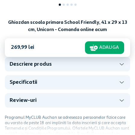
Ghiozdan scoala primara School Friendly, 41 x 29 x 13
cm, Unicorn - Comanda online acum
269
,
99
lei
ADAUGA
Descriere produs
Specificatii
Review-uri
Programul MyCLUB Auchan se adreseaza persoanelor fizice care
au varsta de peste 18 ani impliniti la data inscrierii și care accepta
Termenele și Condițiile Programului. Ofertele MyCLUB Auchan sunt
valabile in limita stocurilor disponibile. Beneficiile se acorda in