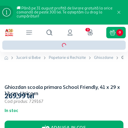
🚚 Până pe 31 august profită de livrare gratuită la orice
comandă de peste 300 lei. Te așteptăm cu drag la
cumpărături!
0
0
Jucarii si Bebe
Papetarie si Rechizite
Ghiozdane
Ghi
Ghiozdan scoala primara School Friendly, 41 x 29 x
13 cm, Unicorn
269
,
99
lei
Cod produs
:
729167
In stoc