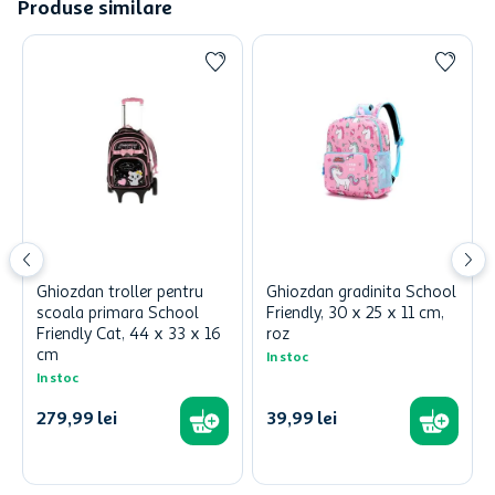
Produse similare
Ghiozdan troller pentru
Ghiozdan gradinita School
scoala primara School
Friendly, 30 x 25 x 11 cm,
Friendly Cat, 44 x 33 x 16
roz
cm
In stoc
In stoc
279
,
99
lei
39
,
99
lei