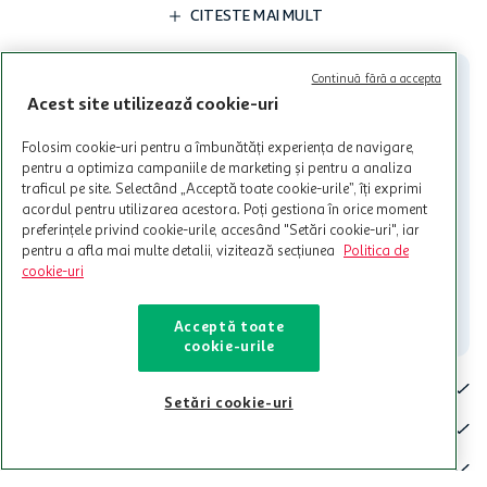
limita a 12 unitati / card client o singura data in perioada promotiei.
CITESTE MAI MULT
Cardul poate fi utilizat doar in legatura cu magazinele Auchan
participante și pentru acțiuni promotionale indicate de Auchan si
nu poate fi utilizat in legatura cu alti comercianți sau pentru alte
Continuă fără a accepta
activitati in afara celor mentionate in Termene si Conditii. Auchan
Acest site utilizează cookie-uri
nu raspunde pentru imposibilitatea utilizarii Cardului in perioada in
care aceste este suspendat sau in perioada in care sunt efectuate
Folosim cookie-uri pentru a îmbunătăți experiența de navigare,
intretineri sau reparatii tehnice la sistemul de utilizarea al Cardului.
pentru a optimiza campaniile de marketing și pentru a analiza
Contacteaza-ne!
traficul pe site. Selectând „Acceptă toate cookie-urile”, îți exprimi
acordul pentru utilizarea acestora. Poți gestiona în orice moment
Iti stam mereu la dispozitie.
preferințele privind cookie-urile, accesând "Setări cookie-uri", iar
pentru a afla mai multe detalii, vizitează secțiunea
Politica de
021-9141
contact@auchan.ro
cookie-uri
Contact
Acceptă toate
cookie-urile
Pentru tine
Setări cookie-uri
Cine suntem
De ajutor