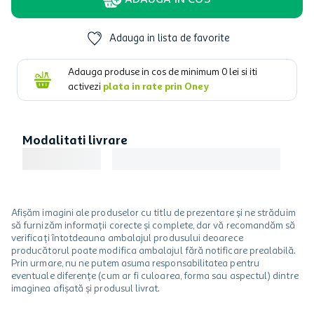
ADAUGA IN COS
Adauga in lista de favorite
Adauga produse in cos de minimum
0
lei si iti
activezi
plata in rate prin Oney
Modalitati livrare
Afișăm imagini ale produselor cu titlu de prezentare și ne străduim
să furnizăm informații corecte și complete, dar vă recomandăm să
verificați întotdeauna ambalajul produsului deoarece
producătorul poate modifica ambalajul fără notificare prealabilă.
Prin urmare, nu ne putem asuma responsabilitatea pentru
eventuale diferențe (cum ar fi culoarea, forma sau aspectul) dintre
imaginea afișată și produsul livrat.