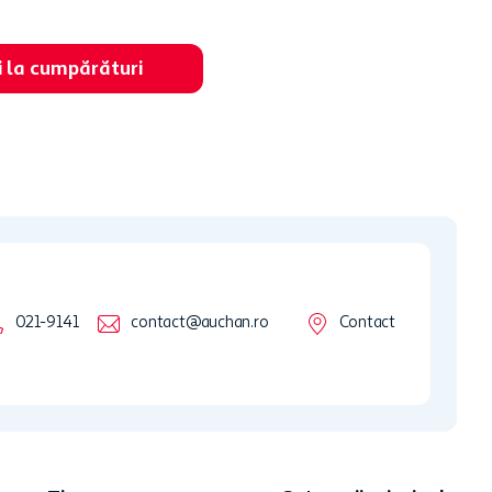
i la cumpărături
021-9141
contact@auchan.ro
Contact