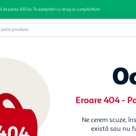
ă de peste 300 lei. Te așteptăm cu drag la cumpărături!
produse
Eroare 404 - P
Ne cerem scuze, în
există sau nu 