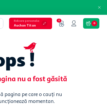
Ridicare personala
:
0
0
Auchan Titan
agina nu a fost găsită
să pagina pe care o cauți nu
funcționează momentan.