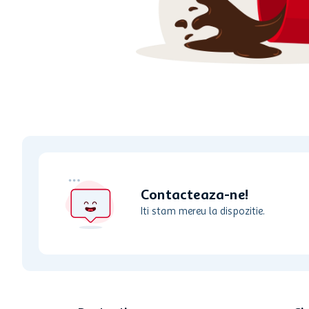
ciocolata
garden star
lapte
Contacteaza-ne!
Iti stam mereu la dispozitie.