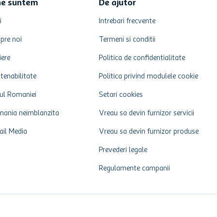
ne suntem
De ajutor
i
Intrebari frecvente
pre noi
Termeni si conditii
iere
Politica de confidentialitate
tenabilitate
Politica privind modulele cookie
ul Romaniei
Setari cookies
ania neimblanzita
Vreau sa devin furnizor servicii
ail Media
Vreau sa devin furnizor produse
Prevederi legale
Regulamente campanii