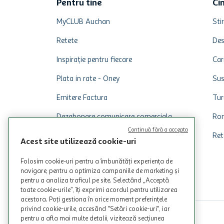
Pentru tine
Ci
MyCLUB Auchan
Stir
Retete
Des
Inspirație pentru fiecare
Car
Plata in rate - Oney
Sus
Emitere Factura
Tur
Dezabonare comunicare comerciala
Rom
Continuă fără a accepta
Ret
Acest site utilizează cookie-uri
Folosim cookie-uri pentru a îmbunătăți experiența de
navigare, pentru a optimiza campaniile de marketing și
pentru a analiza traficul pe site. Selectând „Acceptă
toate cookie-urile”, îți exprimi acordul pentru utilizarea
acestora. Poți gestiona în orice moment preferințele
privind cookie-urile, accesând "Setări cookie-uri", iar
pentru a afla mai multe detalii, vizitează secțiunea