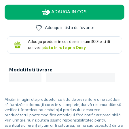
ADAUGA IN COS
Adauga in lista de favorite
Adauga produse in cos de minimum
300
lei si iti
activezi
plata in rate prin Oney
Modalitati livrare
Afișăm imagini ale produselor cu titlu de prezentare și ne străduim
să furnizăm informații corecte și complete, dar vă recomandăm să
verificați întotdeauna ambalajul produsului deoarece
producătorul poate modifica ambalajul fără notificare prealabilă.
Prin urmare, nu ne putem asuma responsabilitatea pentru
eventuale diferențe (cum ar fi culoarea, forma sau aspectul) dintre