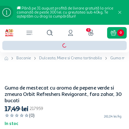
🚚 Până pe 31 august profită de livrare gratuită la orice
comandă de peste 300 lei, cu greutatea sub 40kg. Te
așteptăm cu drag la cumpărături!
0
0
Bacanie
Dulceata, Miere si Crema tartinabila
Guma mes
Guma de mestecat cu aroma de pepene verde si
zmeura Orbit Refreshers Revigorant, fara zahar, 30
bucati
17
,
49
lei
Cod produs
:
217959
☆
☆
☆
☆
☆
(
0
)
261,04 lei/kg
In stoc