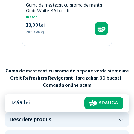
Guma de mestecat cu aroma de menta
Orbit White, 46 bucati
In stoc
13
,
99
lei
218,59 lei/kg
Guma de mestecat cu aroma de pepene verde si zmeura
Orbit Refreshers Revigorant, fara zahar, 30 bucati -
Comanda online acum
17
,
49
lei
ADAUGA
Descriere produs