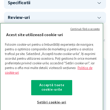
Specificatii
Review-uri
Continuă fără a accepta
Programul MyCLUB Auchan se adreseaza persoanelor fizice care
Acest site utilizează cookie-uri
au varsta de peste 18 ani impliniti la data inscrierii și care accepta
Termenele și Condițiile Programului. Ofertele MyCLUB Auchan sunt
valabile in limita stocurilor disponibile. Beneficiile se acorda in
Folosim cookie-uri pentru a îmbunătăți experiența de navigare,
limita a 12 unitati / card client o singura data in perioada promotiei.
CITESTE MAI MULT
pentru a optimiza campaniile de marketing și pentru a analiza
Cardul poate fi utilizat doar in legatura cu magazinele Auchan
traficul pe site. Selectând „Acceptă toate cookie-urile”, îți exprimi
participante și pentru acțiuni promotionale indicate de Auchan si
acordul pentru utilizarea acestora. Poți gestiona în orice moment
nu poate fi utilizat in legatura cu alti comercianți sau pentru alte
preferințele privind cookie-urile, accesând "Setări cookie-uri", iar
activitati in afara celor mentionate in Termene si Conditii. Auchan
pentru a afla mai multe detalii, vizitează secțiunea
Politica de
nu raspunde pentru imposibilitatea utilizarii Cardului in perioada in
cookie-uri
care aceste este suspendat sau in perioada in care sunt efectuate
intretineri sau reparatii tehnice la sistemul de utilizarea al Cardului.
Acceptă toate
Contacteaza-ne!
cookie-urile
Iti stam mereu la dispozitie.
Setări cookie-uri
021-9141
contact@auchan.ro