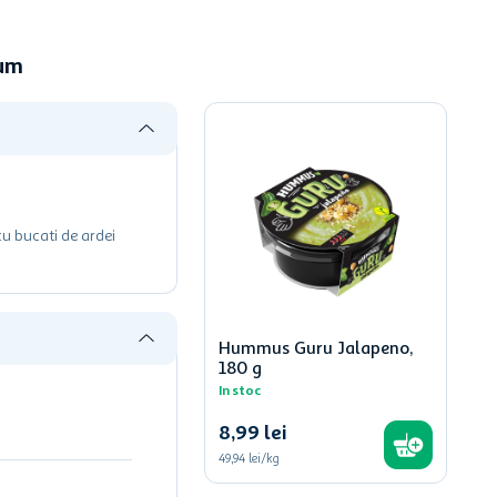
cum
cu bucati de ardei
Hummus Guru Jalapeno,
180 g
In stoc
8
,
99
lei
49,94 lei/kg