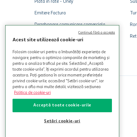
Plata in rate - Oney
Sus
Emitere Factura
Tur
Dezabonare comunicare comerciala
Rom
Continuă fără a accepta
Ret
Acest site utilizează cookie-uri
Folosim cookie-uri pentru a îmbunătăți experiența de
navigare, pentru a optimiza campaniile de marketing și
pentru a analiza traficul pe site. Selectând „Acceptă
toate cookie-urile”, îți exprimi acordul pentru utilizarea
acestora. Poți gestiona în orice moment preferințele
privind cookie-urile, accesând "Setări cookie-uri", iar
pentru a afla mai multe detalii, vizitează secțiunea
Politica de cookie-uri
Acceptă toate cookie-urile
Setări cookie-uri
© Copyright Auchan 2026. Toate drepturile rezervate!