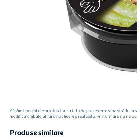
hartie igienica
one two fun
ciocolata
Afișăm imagini ale produselor cu titlu de prezentare și ne strădui
modifica ambalajul fără notificare prealabilă. Prin urmare, nu ne p
Produse similare