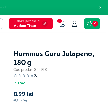
turi!
Ridicare personala
:
0
0
Auchan Titan
Hummus Guru Jalapeno,
180 g
Cod produs
:
824918
☆
☆
☆
☆
☆
(
0
)
In stoc
8
,
99
lei
49,94 lei/kg