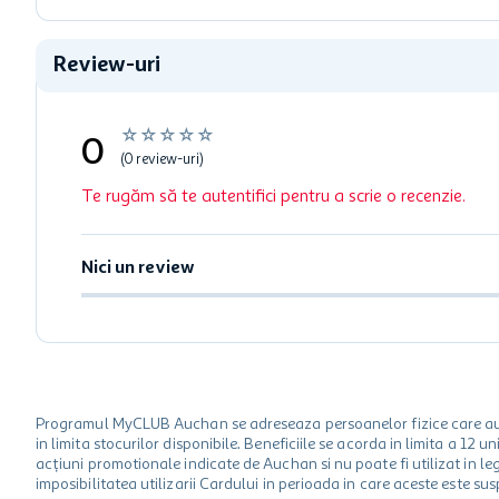
Review-uri
☆
☆
☆
☆
☆
0
(0 review-uri)
Te rugăm să te autentifici pentru a scrie o recenzie.
Nici un review
Programul MyCLUB Auchan se adreseaza persoanelor fizice care au va
in limita stocurilor disponibile. Beneficiile se acorda in limita a 12
acțiuni promotionale indicate de Auchan si nu poate fi utilizat in l
imposibilitatea utilizarii Cardului in perioada in care aceste este su