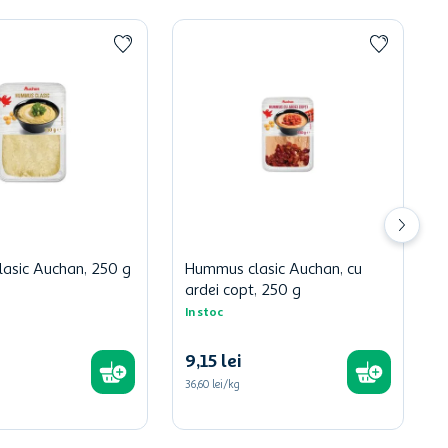
asic Auchan, 250 g
Hummus clasic Auchan, cu
ardei copt, 250 g
In stoc
9
,
15
lei
36,60 lei/kg