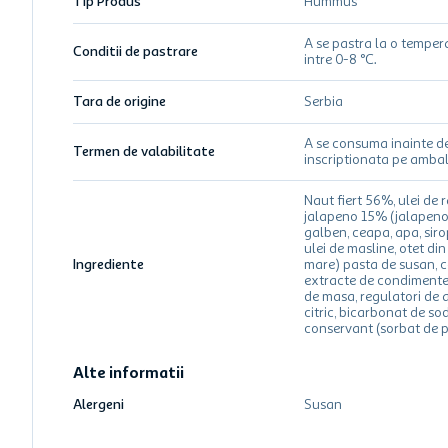
Tip Produs
Hummus
A se pastra la o temper
Conditii de pastrare
intre 0-8 °C.
Tara de origine
Serbia
A se consuma inainte d
Termen de valabilitate
inscriptionata pe ambal
Naut fiert 56%, ulei de r
jalapeno 15% (jalapeno 
galben, ceapa, apa, sir
ulei de masline, otet din
Ingrediente
mare) pasta de susan, 
extracte de condimente,
de masa, regulatori de a
citric, bicarbonat de sod
conservant (sorbat de p
Alte informatii
Alergeni
Susan