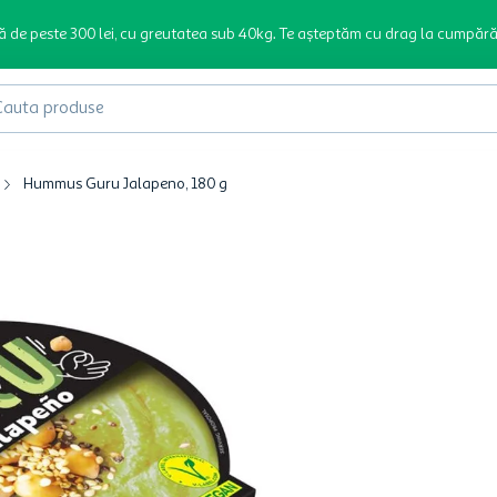
ă de peste 300 lei, cu greutatea sub 40kg. Te așteptăm cu drag la cumpără
produse
Hummus Guru Jalapeno, 180 g