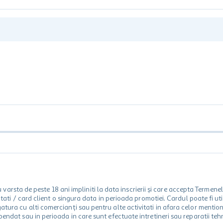
rsta de peste 18 ani impliniti la data inscrierii și care accepta Termene
 unitati / card client o singura data in perioada promotiei. Cardul poate fi
egatura cu alti comercianți sau pentru alte activitati in afara celor ment
spendat sau in perioada in care sunt efectuate intretineri sau reparatii tehn