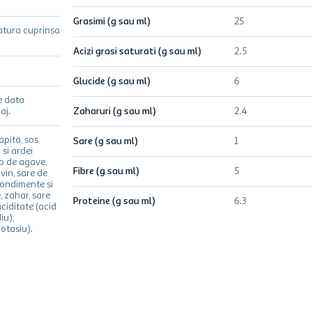
Grasimi (g sau ml)
25
atura cuprinsa
Acizi grasi saturati (g sau ml)
2.5
Glucide (g sau ml)
6
e data
aj.
Zaharuri (g sau ml)
2.4
apita, sos
Sare (g sau ml)
1
si ardei
op de agave,
Fibre (g sau ml)
5
 vin, sare de
condimente si
 zahar, sare
Proteine (g sau ml)
6.3
ciditate (acid
iu),
otasiu).