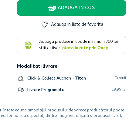
ADAUGA IN COS
Adauga in lista de favorite
Adauga produse in cos de minimum
300
lei
si iti activezi
plata in rate prin Oney
Modalitati livrare
Click & Collect Auchan - Titan
Gratuit
Livrare Programata
19
,
99
lei
icați întotdeauna ambalajul produsului deoarece producătorul poate
a, forma sau aspectul) dintre imaginea afișată și produsul livrat.