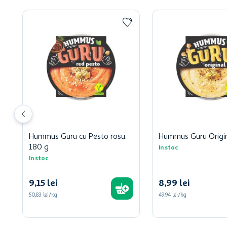
Hummus Guru cu Pesto rosu,
Hummus Guru Origin
180 g
In stoc
In stoc
9
,
15
lei
8
,
99
lei
50,83 lei/kg
49,94 lei/kg