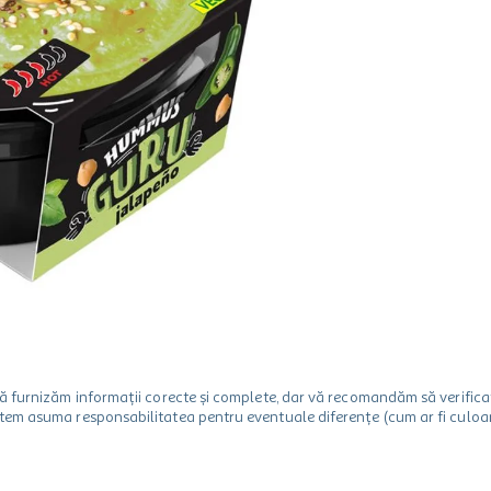
m să furnizăm informații corecte și complete, dar vă recomandăm să verif
utem asuma responsabilitatea pentru eventuale diferențe (cum ar fi culoare