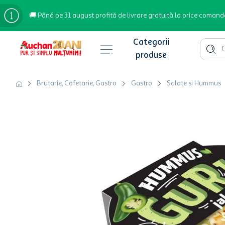
🚚 Până pe 31 august profită de livrare gratuită la orice comand
Cauta 
Căutări populare
Brutarie, Cofetarie, Gastro
Gastro
Salate si Hummus
bere
cafea
inghetata
apa plata
cafea boabe
troler
garden star