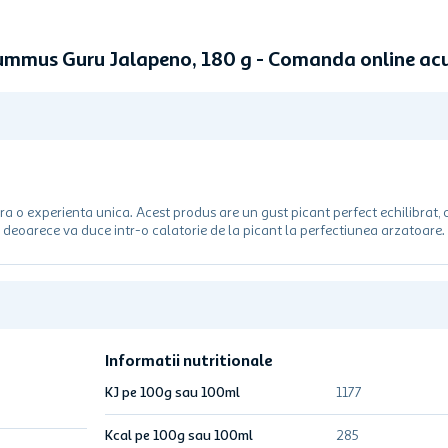
mmus Guru Jalapeno, 180 g - Comanda online a
 o experienta unica. Acest produs are un gust picant perfect echilibrat, 
e, deoarece va duce intr-o calatorie de la picant la perfectiunea arzatoare.
Informatii nutritionale
KJ pe 100g sau 100ml
1177
Kcal pe 100g sau 100ml
285