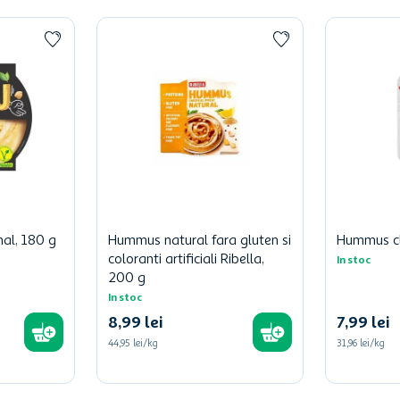
al, 180 g
Hummus natural fara gluten si
Hummus cl
coloranti artificiali Ribella,
In stoc
200 g
In stoc
8
,
99
lei
7
,
99
lei
44,95 lei/kg
31,96 lei/kg