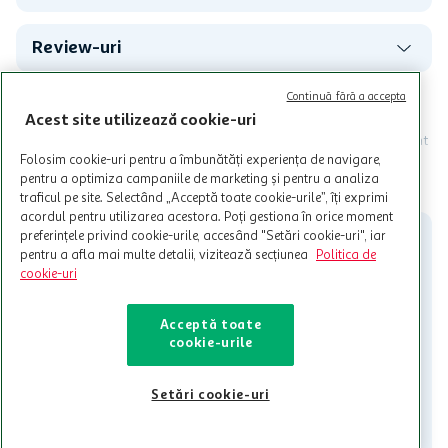
Review-uri
Continuă fără a accepta
Programul MyCLUB Auchan se adreseaza persoanelor fizice care
Acest site utilizează cookie-uri
au varsta de peste 18 ani impliniti la data inscrierii și care accepta
Termenele și Condițiile Programului. Ofertele MyCLUB Auchan sunt
valabile in limita stocurilor disponibile. Beneficiile se acorda in
Folosim cookie-uri pentru a îmbunătăți experiența de navigare,
limita a 12 unitati / card client o singura data in perioada promotiei.
CITESTE MAI MULT
pentru a optimiza campaniile de marketing și pentru a analiza
Cardul poate fi utilizat doar in legatura cu magazinele Auchan
traficul pe site. Selectând „Acceptă toate cookie-urile”, îți exprimi
participante și pentru acțiuni promotionale indicate de Auchan si
acordul pentru utilizarea acestora. Poți gestiona în orice moment
nu poate fi utilizat in legatura cu alti comercianți sau pentru alte
preferințele privind cookie-urile, accesând "Setări cookie-uri", iar
activitati in afara celor mentionate in Termene si Conditii. Auchan
pentru a afla mai multe detalii, vizitează secțiunea
Politica de
nu raspunde pentru imposibilitatea utilizarii Cardului in perioada in
cookie-uri
care aceste este suspendat sau in perioada in care sunt efectuate
intretineri sau reparatii tehnice la sistemul de utilizarea al Cardului.
Acceptă toate
Contacteaza-ne!
cookie-urile
Iti stam mereu la dispozitie.
Setări cookie-uri
021-9141
contact@auchan.ro
Contact