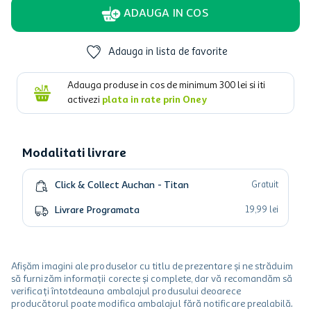
ADAUGA IN COS
Adauga in lista de favorite
Adauga produse in cos de minimum
300
lei si iti
activezi
plata in rate prin Oney
Modalitati livrare
Click & Collect Auchan - Titan
Gratuit
Livrare Programata
19
,
99
lei
Afișăm imagini ale produselor cu titlu de prezentare și ne străduim
să furnizăm informații corecte și complete, dar vă recomandăm să
verificați întotdeauna ambalajul produsului deoarece
producătorul poate modifica ambalajul fără notificare prealabilă.