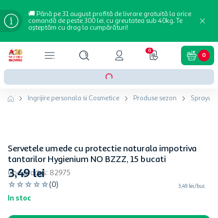
🚚 Până pe 31 august profită de livrare gratuită la orice
comandă de peste 300 lei, cu greutatea sub 40kg. Te
așteptăm cu drag la cumpărături!
0
0
Ingrijire personala si Cosmetice
Produse sezon
Sprayuri 
Servetele umede cu protectie naturala impotriva
tantarilor Hygienium NO BZZZ, 15 bucati
3
,
49
lei
Cod produs
:
82975
☆
☆
☆
☆
☆
(
0
)
3,49 lei/buc
In stoc