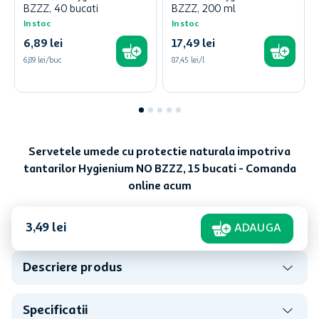
BZZZ, 40 bucati
BZZZ, 200 ml
In stoc
In stoc
6
,
89
lei
17
,
49
lei
6,89 lei/buc
87,45 lei/l
Servetele umede cu protectie naturala impotriva
tantarilor Hygienium NO BZZZ, 15 bucati - Comanda
online acum
3
,
49
lei
ADAUGA
Descriere produs
Specificatii