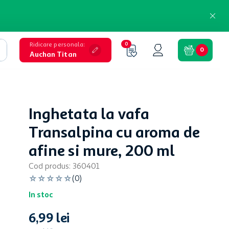
Ridicare personala
:
0
0
Auchan Titan
Inghetata la vafa
Transalpina cu aroma de
afine si mure, 200 ml
Cod produs
:
360401
☆
☆
☆
☆
☆
(
0
)
In stoc
6
,
99
lei