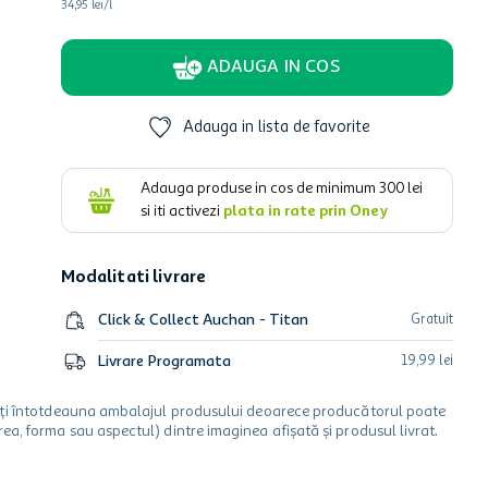
34,95 lei/l
ADAUGA IN COS
Adauga in lista de favorite
Adauga produse in cos de minimum
300
lei
si iti activezi
plata in rate prin Oney
Modalitati livrare
Click & Collect Auchan - Titan
Gratuit
Livrare Programata
19
,
99
lei
icați întotdeauna ambalajul produsului deoarece producătorul poate
a, forma sau aspectul) dintre imaginea afișată și produsul livrat.