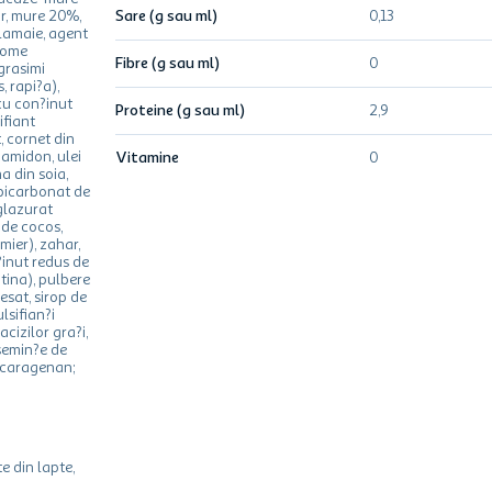
r, mure 20%,
Sare (g sau ml)
0,13
lamaie, agent
rome
Fibre (g sau ml)
0
grasimi
 rapi?a),
cu con?inut
Proteine (g sau ml)
2,9
ifiant
t, cornet din
 amidon, ulei
Vitamine
0
na din soia,
 bicarbonat de
glazurat
 de cocos,
mier), zahar,
inut redus de
itina), pulbere
esat, sirop de
sifian?i
acizilor gra?i,
 semin?e de
 caragenan;
e din lapte,