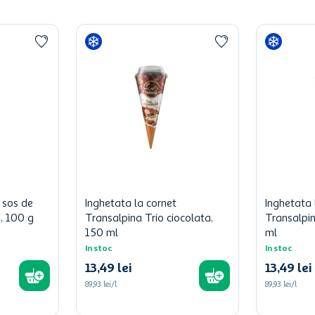
 sos de
Inghetata la cornet
Inghetata 
, 100 g
Transalpina Trio ciocolata,
Transalpin
150 ml
ml
In stoc
In stoc
13
,
49
lei
13
,
49
lei
89,93 lei/l
89,93 lei/l