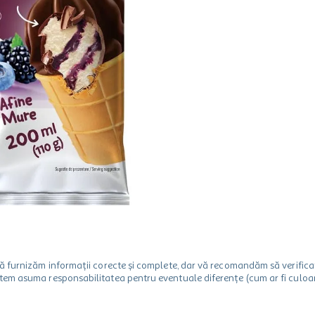
m să furnizăm informații corecte și complete, dar vă recomandăm să verif
utem asuma responsabilitatea pentru eventuale diferențe (cum ar fi culoare