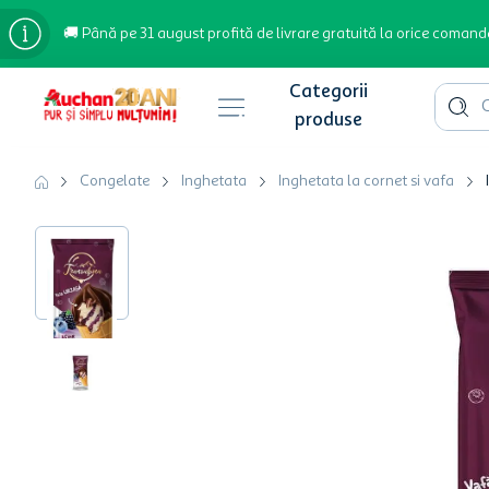
🚚 Până pe 31 august profită de livrare gratuită la orice comand
Cauta 
Căutări populare
Congelate
Inghetata
Inghetata la cornet si vafa
bere
cafea
inghetata
apa plata
cafea boabe
troler
garden star