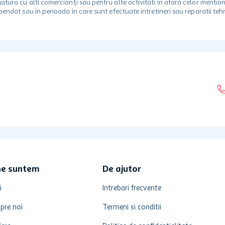
egatura cu alti comercianți sau pentru alte activitati in afara celor ment
spendat sau in perioada in care sunt efectuate intretineri sau reparatii tehn
ne suntem
De ajutor
i
Intrebari frecvente
pre noi
Termeni si conditii