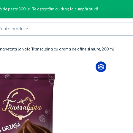
ă de peste 300 lei. Te așteptăm cu drag la cumpărături!
produse
Inghetata la vafa Transalpina cu aroma de afine si mure, 200 ml