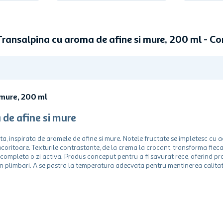
Transalpina cu aroma de afine si mure, 200 ml - 
 mure, 200 ml
de afine si mure
, inspirata de aromele de afine si mure. Notele fructate se impletesc cu a
acoritoare. Texturile contrastante, de la crema la crocant, transforma fiec
ompleta o zi activa. Produs conceput pentru a fi savurat rece, oferind pr
in plimbari. A se pastra la temperatura adecvata pentru mentinerea calitati