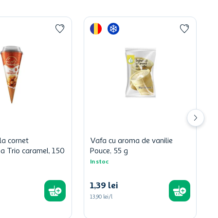
la cornet
Vafa cu aroma de vanilie
a Trio caramel, 150
Pouce, 55 g
In stoc
1
,
39
lei
13,90 lei/l