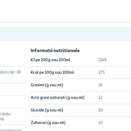
Informatii nutritionale
KJ pe 100g sau 100ml
1148
atura de -18
Kcal pe 100g sau 100ml
275
Grasimi (g sau ml)
16
Acizi grasi saturati (g sau ml)
12
Glucide (g sau ml)
30
e data
aj.
Zaharuri (g sau ml)
23
oacaze-mure