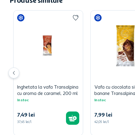
Produse similare
Inghetata la vafa Transalpina
Vafa cu ciocolata si
cu aroma de caramel, 200 ml
banane Transalpina
In stoc
In stoc
7
,
49
lei
7
,
99
lei
37,45 lei/l
42,05 lei/l