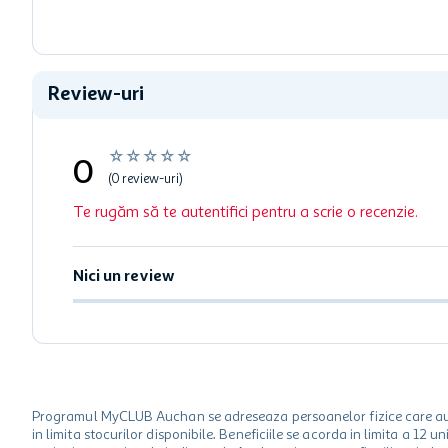
Review-uri
☆
☆
☆
☆
☆
0
(0 review-uri)
Te rugăm să te autentifici pentru a scrie o recenzie.
Nici un review
Programul MyCLUB Auchan se adreseaza persoanelor fizice care au va
in limita stocurilor disponibile. Beneficiile se acorda in limita a 12