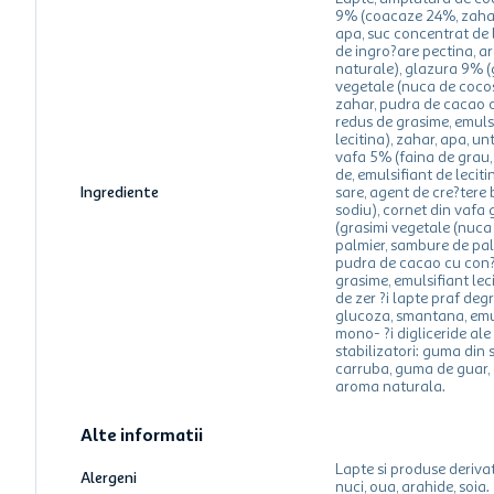
9% (coacaze 24%, zaha
apa, suc concentrat de 
de ingro?are pectina, a
naturale), glazura 9% (
vegetale (nuca de cocos,
zahar, pudra de cacao 
redus de grasime, emuls
lecitina), zahar, apa, un
vafa 5% (faina de grau,
de, emulsifiant de leciti
Ingrediente
sare, agent de cre?tere
sodiu), cornet din vafa 
(grasimi vegetale (nuca
palmier, sambure de pal
pudra de cacao cu con?
grasime, emulsifiant lec
de zer ?i lapte praf degr
glucoza, smantana, emul
mono- ?i digliceride ale 
stabilizatori: guma din
carruba, guma de guar,
aroma naturala.
Alte informatii
Lapte si produse derivat
Alergeni
nuci, oua, arahide, soia.