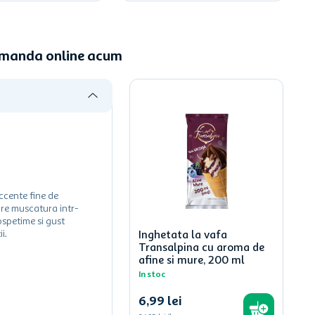
Comanda online acum
ccente fine de
are muscatura intr-
ospetime si gust
i.
Inghetata la vafa
Transalpina cu aroma de
afine si mure, 200 ml
In stoc
6
,
99
lei