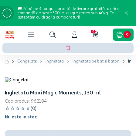
🚚 Până pe 31 august profită de livrare gratuită la orice
comandă de peste 300 lei, cu greutatea sub 40kg. Te
așteptăm cu drag la cumpărături!
0
0
Congelate
Inghetata
Inghetata pe bat si baton
Ing
Inghetata Maxi Magic Moments, 130 ml
Cod produs
:
962184
☆
☆
☆
☆
☆
(
0
)
Nu este in stoc