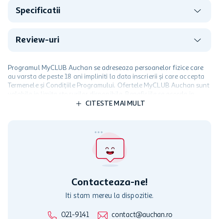
Specificatii
Review-uri
Programul MyCLUB Auchan se adreseaza persoanelor fizice care
au varsta de peste 18 ani impliniti la data inscrierii și care accepta
Termenele și Condițiile Programului. Ofertele MyCLUB Auchan sunt
valabile in limita stocurilor disponibile. Beneficiile se acorda in
limita a 12 unitati / card client o singura data in perioada promotiei.
CITESTE MAI MULT
Cardul poate fi utilizat doar in legatura cu magazinele Auchan
participante și pentru acțiuni promotionale indicate de Auchan si
nu poate fi utilizat in legatura cu alti comercianți sau pentru alte
activitati in afara celor mentionate in Termene si Conditii. Auchan
nu raspunde pentru imposibilitatea utilizarii Cardului in perioada in
care aceste este suspendat sau in perioada in care sunt efectuate
intretineri sau reparatii tehnice la sistemul de utilizarea al Cardului.
Contacteaza-ne!
Iti stam mereu la dispozitie.
021-9141
contact@auchan.ro