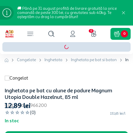
🚚 Până pe 31 august profită de livrare gratuită la orice
comandă de peste 300 lei, cu greutatea sub 40kg. Te
așteptăm cu drag la cumpărături!
0
0
Congelate
Inghetata
Inghetata pe bat si baton
Ing
Inghetata pe bat cu alune de padure Magnum
Utopia Double Hazelnut, 85 ml
12
,
89
lei
Cod produs
:
966200
☆
☆
☆
☆
☆
(
0
)
151,65 lei/l
In stoc