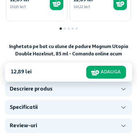
12
,
89
lei
12
,
89
lei
151,65 lei/l
143,22 lei/l
Inghetata pe bat cu alune de padure Magnum Utopia
Double Hazelnut, 85 ml - Comanda online acum
12
,
89
lei
ADAUGA
Descriere produs
Specificatii
Review-uri