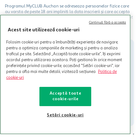
Programul MyCLUB Auchan se adreseaza persoanelor fizice care
au varsta de peste 18 ani impliniti la data inscrierii și care accepta
Termenele și Condițiile Programului. Ofertele MyCLUB Auchan sunt
valabile in limita stocurilor disponibile. Beneficiile se acorda in
Continuă fără a accepta
limita a 12 unitati / card client o singura data in perioada promotiei.
CITESTE MAI MULT
Acest site utilizează cookie-uri
Cardul poate fi utilizat doar in legatura cu magazinele Auchan
participante și pentru acțiuni promotionale indicate de Auchan si
Folosim cookie-uri pentru a îmbunătăți experiența de navigare,
nu poate fi utilizat in legatura cu alti comercianți sau pentru alte
pentru a optimiza campaniile de marketing și pentru a analiza
activitati in afara celor mentionate in Termene si Conditii. Auchan
traficul pe site. Selectând „Acceptă toate cookie-urile”, îți exprimi
nu raspunde pentru imposibilitatea utilizarii Cardului in perioada in
acordul pentru utilizarea acestora. Poți gestiona în orice moment
care aceste este suspendat sau in perioada in care sunt efectuate
preferințele privind cookie-urile, accesând "Setări cookie-uri", iar
intretineri sau reparatii tehnice la sistemul de utilizarea al Cardului.
pentru a afla mai multe detalii, vizitează secțiunea
Politica de
cookie-uri
Contacteaza-ne!
Iti stam mereu la dispozitie.
Acceptă toate
cookie-urile
021-9141
contact@auchan.ro
Contact
Setări cookie-uri
Pentru tine