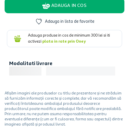
ADAUGA IN COS
Adauga in lista de favorite
Adauga produse in cos de minimum
300
lei si iti
activezi
plata in rate prin Oney
Modalitati livrare
Afișăm imagini ale produselor cu titlu de prezentare și ne străduim
să furnizăm informații corecte și complete, dar vă recomandăm să
verificați întotdeauna ambalajul produsului deoarece
producătorul poate modifica ambalajul fără notificare prealabilă.
Prin urmare, nu ne putem asuma responsabilitatea pentru
eventuale diferențe (cum ar fi culoarea, forma sau aspectul) dintre
imaginea afișată și produsul livrat.