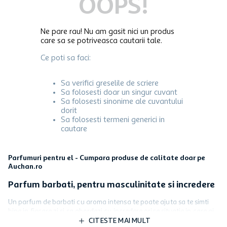
OOPS!
Ne pare rau! Nu am gasit nici un produs
care sa se potriveasca cautarii tale.
Ce poti sa faci:
Sa verifici greselile de scriere
Sa folosesti doar un singur cuvant
Sa folosesti sinonime ale cuvantului
dorit
Sa folosesti termeni generici in
cautare
Parfumuri pentru el - Cumpara produse de calitate doar pe
Auchan.ro
Parfum barbati, pentru masculinitate si incredere
Un parfum de barbati cu aroma intensa te poate ajuta sa te simti
bine in fiecare zi si sa abordezi cu incredere orice situatie in care ai
putea fi pus. La locul de munca sau in alte contexte sociale, un
CITESTE MAI MULT