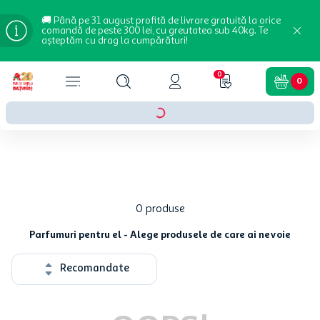
🚚 Până pe 31 august profită de livrare gratuită la orice
comandă de peste 300 lei, cu greutatea sub 40kg. Te
așteptăm cu drag la cumpărături!
0
0
0
produse
Parfumuri pentru el - Alege produsele de care ai nevoie
Recomandate