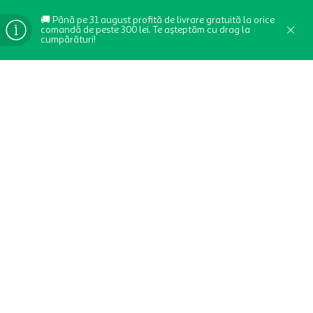
🚚 Până pe 31 august profită de livrare gratuită la orice
comandă de peste 300 lei. Te așteptăm cu drag la
cumpărături!