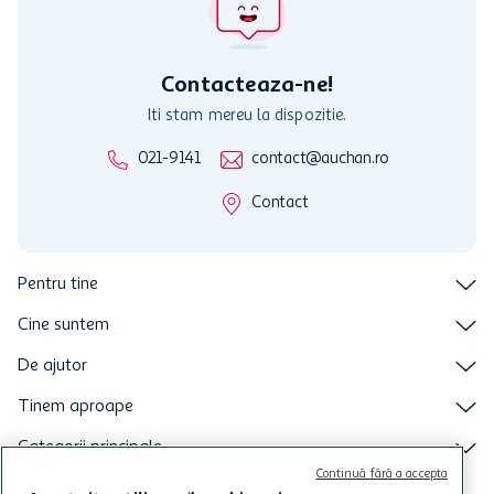
nu raspunde pentru imposibilitatea utilizarii Cardului in perioada in
care aceste este suspendat sau in perioada in care sunt efectuate
intretineri sau reparatii tehnice la sistemul de utilizarea al Cardului.
Contacteaza-ne!
Iti stam mereu la dispozitie.
021-9141
contact@auchan.ro
Contact
Pentru tine
Cine suntem
De ajutor
Tinem aproape
Categorii principale
Continuă fără a accepta