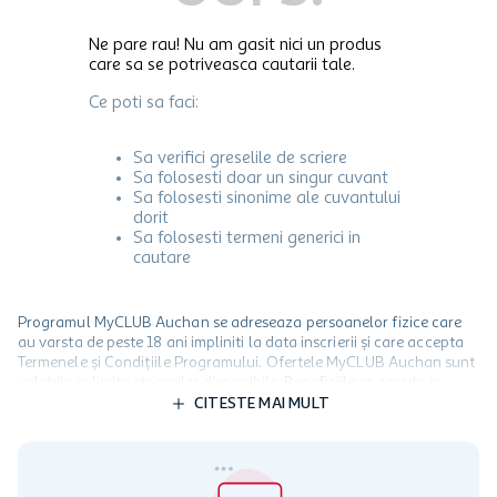
Ne pare rau! Nu am gasit nici un produs
care sa se potriveasca cautarii tale.
Ce poti sa faci:
Sa verifici greselile de scriere
Sa folosesti doar un singur cuvant
Sa folosesti sinonime ale cuvantului
dorit
Sa folosesti termeni generici in
cautare
Programul MyCLUB Auchan se adreseaza persoanelor fizice care
au varsta de peste 18 ani impliniti la data inscrierii și care accepta
Termenele și Condițiile Programului. Ofertele MyCLUB Auchan sunt
valabile in limita stocurilor disponibile. Beneficiile se acorda in
limita a 12 unitati / card client o singura data in perioada promotiei.
CITESTE MAI MULT
Cardul poate fi utilizat doar in legatura cu magazinele Auchan
participante și pentru acțiuni promotionale indicate de Auchan si
nu poate fi utilizat in legatura cu alti comercianți sau pentru alte
activitati in afara celor mentionate in Termene si Conditii. Auchan