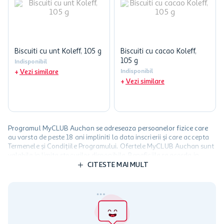
Biscuiti cu unt Koleff, 105 g
Biscuiti cu cacao Koleff,
105 g
Indisponibil
Vezi similare
Indisponibil
Vezi similare
Programul MyCLUB Auchan se adreseaza persoanelor fizice care
au varsta de peste 18 ani impliniti la data inscrierii și care accepta
Termenele și Condițiile Programului. Ofertele MyCLUB Auchan sunt
valabile in limita stocurilor disponibile. Beneficiile se acorda in
limita a 12 unitati / card client o singura data in perioada promotiei.
CITESTE MAI MULT
Cardul poate fi utilizat doar in legatura cu magazinele Auchan
participante și pentru acțiuni promotionale indicate de Auchan si
nu poate fi utilizat in legatura cu alti comercianți sau pentru alte
activitati in afara celor mentionate in Termene si Conditii. Auchan
nu raspunde pentru imposibilitatea utilizarii Cardului in perioada in
care aceste este suspendat sau in perioada in care sunt efectuate