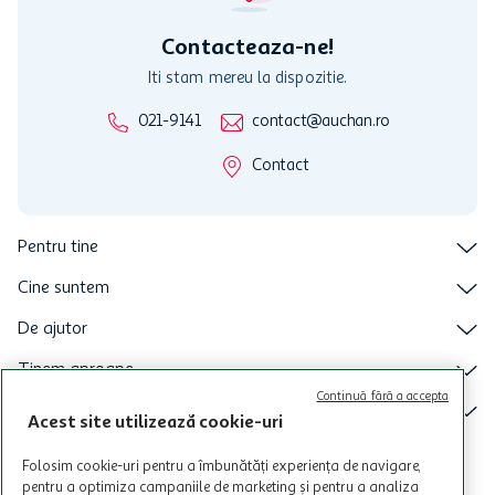
intretineri sau reparatii tehnice la sistemul de utilizarea al Cardului.
Contacteaza-ne!
Iti stam mereu la dispozitie.
021-9141
contact@auchan.ro
Contact
Pentru tine
Cine suntem
De ajutor
Tinem aproape
Continuă fără a accepta
Categorii principale
Acest site utilizează cookie-uri
Intra acum in aplicatia Auchan
Folosim cookie-uri pentru a îmbunătăți experiența de navigare,
pentru a optimiza campaniile de marketing și pentru a analiza