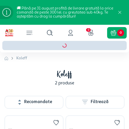
🚚 Până pe 31 august profită de livrare gratuită la orice
comandă de peste 300 lei, cu greutatea sub 40kg. Te
așteptăm cu drag la cumpărături!
0
0
Koleff
Koleff
2
produse
Recomandate
Filtrează