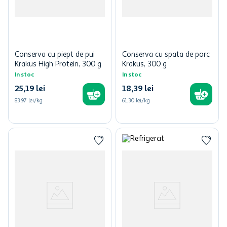
Conserva cu piept de pui
Conserva cu spata de porc
Krakus High Protein, 300 g
Krakus, 300 g
In stoc
In stoc
25
,
19
lei
18
,
39
lei
83,97 lei/kg
61,30 lei/kg