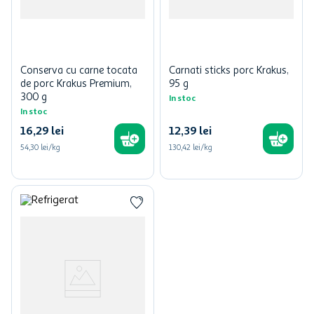
Conserva cu carne tocata
Carnati sticks porc Krakus,
de porc Krakus Premium,
95 g
300 g
In stoc
In stoc
16
,
29
lei
12
,
39
lei
54,30 lei/kg
130,42 lei/kg