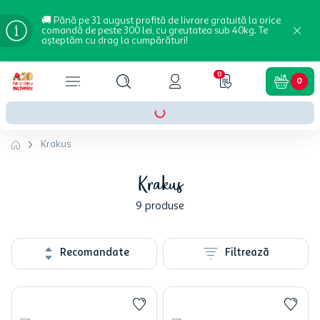
🚚 Până pe 31 august profită de livrare gratuită la orice
comandă de peste 300 lei, cu greutatea sub 40kg. Te
așteptăm cu drag la cumpărături!
0
0
Krakus
Krakus
9
produse
Recomandate
Filtrează