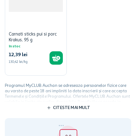
Carnati sticks pui si porc
Krakus, 95 g
In stoc
12
,
39
lei
130,42 lei/kg
Programul MyCLUB Auchan se adreseaza persoanelor fizice care
au varsta de peste 18 ani impliniti la data inscrierii și care accepta
Termenele și Condițiile Programului. Ofertele MyCLUB Auchan sunt
valabile in limita stocurilor disponibile. Beneficiile se acorda in
limita a 12 unitati / card client o singura data in perioada promotiei.
CITESTE MAI MULT
Cardul poate fi utilizat doar in legatura cu magazinele Auchan
participante și pentru acțiuni promotionale indicate de Auchan si
nu poate fi utilizat in legatura cu alti comercianți sau pentru alte
activitati in afara celor mentionate in Termene si Conditii. Auchan
nu raspunde pentru imposibilitatea utilizarii Cardului in perioada in