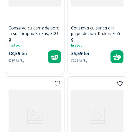
Conserva cu carne de porc
Conserva cu sunca din
in suc propriu Krakus, 300
pulpa de porc Krakus, 455
g
g
In stoc
In stoc
18
,
59
lei
35
,
59
lei
61,97 lei/kg
78,22 lei/kg