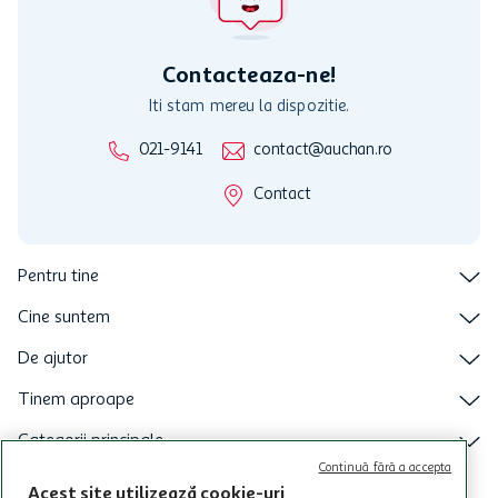
care aceste este suspendat sau in perioada in care sunt efectuate
intretineri sau reparatii tehnice la sistemul de utilizarea al Cardului.
Contacteaza-ne!
Iti stam mereu la dispozitie.
021-9141
contact@auchan.ro
Contact
Pentru tine
Cine suntem
De ajutor
Tinem aproape
Categorii principale
Continuă fără a accepta
Intra acum in aplicatia Auchan
Acest site utilizează cookie-uri