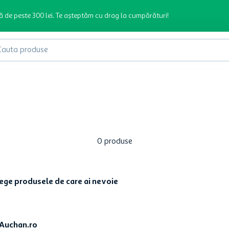
ă de peste 300 lei. Te așteptăm cu drag la cumpărături!
produse
0
produse
lege produsele de care ai nevoie
 Auchan.ro