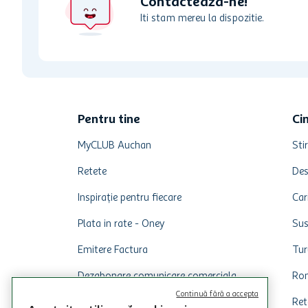
Contacteaza-ne!
Oferta Auchan include unt fara lactoza, obtinut din lapte 
Iti stam mereu la dispozitie.
.
Pentru tine
Ci
MyCLUB Auchan
Stir
Retete
Des
Inspirație pentru fiecare
Car
Plata in rate - Oney
Sus
Emitere Factura
Tur
Dezabonare comunicare comerciala
Rom
Continuă fără a accepta
Ret