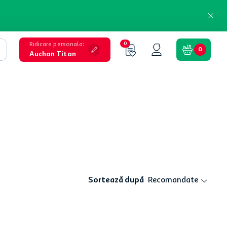
Ridicare personala
:
0
0
Auchan Titan
Sortează după
Recomandate