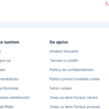
de vaca pasteurizat si smantana
ne suntem
De ajutor
i
Intrebari frecvente
pre noi
Termeni si conditii
iere
Politica de confidentialitate
tenabilitate
Politica privind modulele cookie
ul Romaniei
Setari cookies
ania neimblanzita
Vreau sa devin furnizor servicii
ail Media
Vreau sa devin furnizor produse