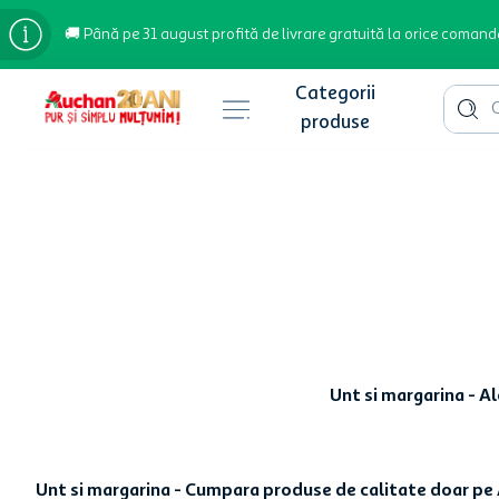
🚚 Până pe 31 august profită de livrare gratuită la orice comand
Cauta 
Căutări populare
bere
cafea
inghetata
apa plata
cafea boabe
Unt si margarina - A
troler
garden star
Unt si margarina - Cumpara produse de calitate doar pe