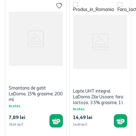
Smantana de gatit
Lapte UHT integral
LaDorna, 15% grasime, 200
LaDorna Zile Usoare, fara
ml
lactoza, 3.5% grasime, 1 l
In stoc
In stoc
7
,
89
lei
14
,
49
lei
39,45 lei/l
14,49 lei/l