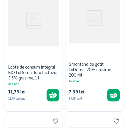
Smantana de gatit
Lapte de consum integral
LaDorna, 20% grasime,
BIO LaDorna, fara lactoza,
200 ml
3.5% grasime, 1 l
In stoc
In stoc
11
,
79
lei
7
,
99
lei
11,79 lei/buc
39,95 lei/l