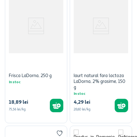
Frisca LaDorna, 250 g
Iaurt natural fara lactoza
LaDorna, 2% grasime, 150
In stoc
g
In stoc
18
,
89
lei
4
,
29
lei
75,56 lei/kg
28,60 lei/kg