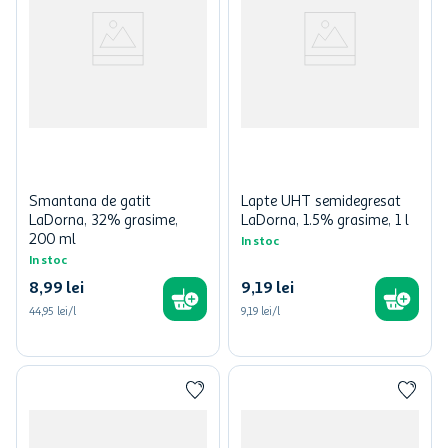
Smantana de gatit
Lapte UHT semidegresat
LaDorna, 32% grasime,
LaDorna, 1.5% grasime, 1 l
200 ml
In stoc
In stoc
8
,
99
lei
9
,
19
lei
44,95 lei/l
9,19 lei/l