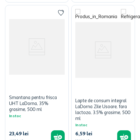
Smantana pentru frisca
Lapte de consum integral
UHT LaDorna, 35%
LaDorna Zile Usoare, fara
grasime, 500 ml
lactoza, 3.5% grasime, 500
In stoc
ml
In stoc
23
,
49
lei
6
,
59
lei