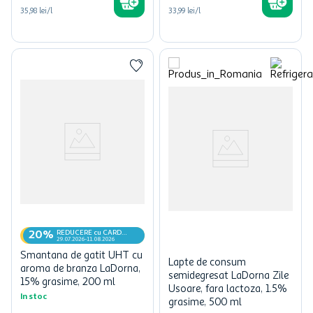
35,98 lei/l
33,99 lei/l
REDUCERE cu CARD
20%
MyCLUB
29.07.2026-11.08.2026
Smantana de gatit UHT cu
Lapte de consum
aroma de branza LaDorna,
semidegresat LaDorna Zile
15% grasime, 200 ml
Usoare, fara lactoza, 1.5%
In stoc
grasime, 500 ml