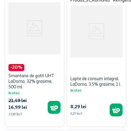
-
20
%
Smantana de gatit UHT
Lapte de consum integral
LaDorna, 32% grasime,
LaDorna, 3.5% grasime, 1 l
500 ml
In stoc
In stoc
21
,
49
lei
8
,
29
lei
16
,
99
lei
8,29 lei/l
33,98 lei/l