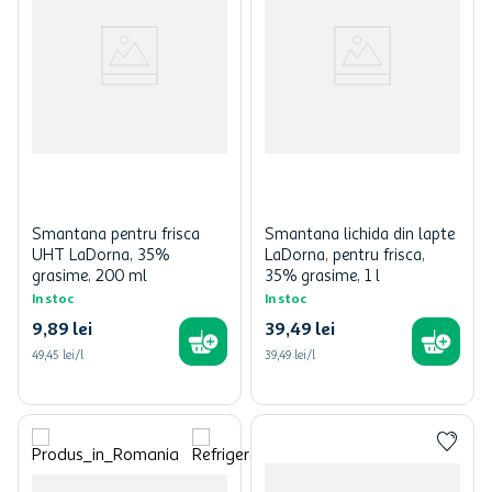
Smantana pentru frisca
Smantana lichida din lapte
UHT LaDorna, 35%
LaDorna, pentru frisca,
grasime, 200 ml
35% grasime, 1 l
In stoc
In stoc
9
,
89
lei
39
,
49
lei
49,45 lei/l
39,49 lei/l