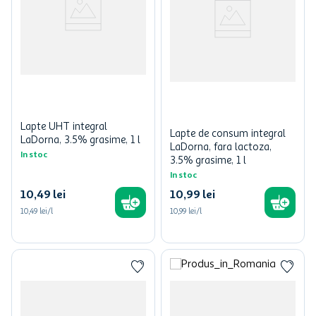
Lapte UHT integral
Lapte de consum integral
LaDorna, 3.5% grasime, 1 l
LaDorna, fara lactoza,
In stoc
3.5% grasime, 1 l
In stoc
10
,
49
lei
10
,
99
lei
10,49 lei/l
10,99 lei/l