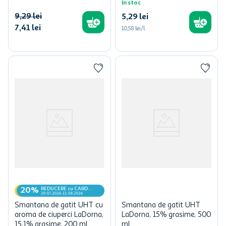
In stoc
9
,
29
lei
5
,
29
lei
7
,
41
lei
10,58 lei/l
REDUCERE cu CARD
20%
MyCLUB
29.07.2026-11.08.2026
Smantana de gatit UHT cu
Smantana de gatit UHT
aroma de ciuperci LaDorna,
LaDorna, 15% grasime, 500
15.1% grasime, 200 ml
ml