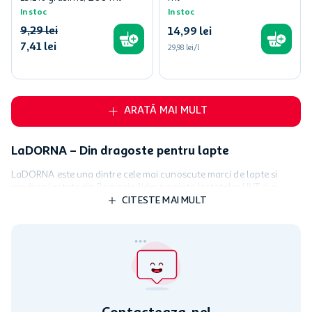
In stoc
In stoc
9
,
29
lei
14
,
99
lei
7
,
41
lei
29,98 lei/l
ARATĂ MAI MULT
LaDORNA – Din dragoste pentru lapte
LaDORNA este una dintre cele mai cunoscute marci de lapte si
produse lactate din Romania, lider pe piata lactatelor UHT si a
branzeturilor. LaDORNA este primul brand care a lansat lapte UHT
CITESTE MAI MULT
in Romania si a participat activ la infiintarea de ferme ecologice
certificate de Uniunea Europeana.
Povestea LaDORNA – Lapte din Tara Dornelor
Povestea LaDORNA a inceput in anul 1998, printre dealurile verzi
din nordul tarii, in Tara Dornelor, acolo unde bunatatea laptelui
romanesc este data de mediul natural si metodele traditionale de
procesare a laptelui. Pot totusi natura si tehnologia moderna sa fie