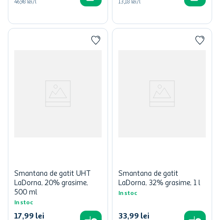
46,98 lei/l
13,18 lei/l
Smantana de gatit UHT
Smantana de gatit
LaDorna, 20% grasime,
LaDorna, 32% grasime, 1 l
500 ml
In stoc
In stoc
17
,
99
lei
33
,
99
lei