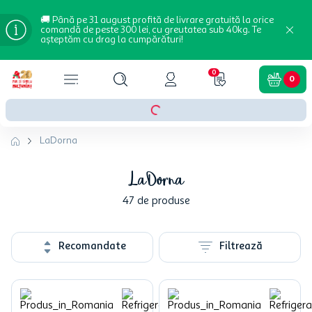
🚚 Până pe 31 august profită de livrare gratuită la orice
comandă de peste 300 lei, cu greutatea sub 40kg. Te
așteptăm cu drag la cumpărături!
0
0
LaDorna
LaDorna
47
de produse
Recomandate
Filtrează