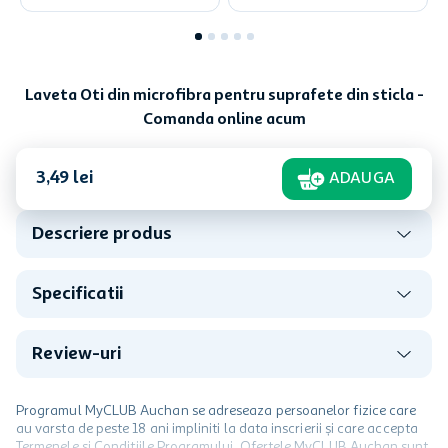
Laveta Oti din microfibra pentru suprafete din sticla -
Comanda online acum
3
,
49
lei
ADAUGA
Descriere produs
Specificatii
Review-uri
Programul MyCLUB Auchan se adreseaza persoanelor fizice care
au varsta de peste 18 ani impliniti la data inscrierii și care accepta
Termenele și Condițiile Programului. Ofertele MyCLUB Auchan sunt