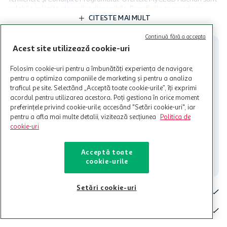
valabile in limita stocurilor disponibile. Beneficiile se acorda in
limita a 12 unitati / card client o singura data in perioada promotiei.
CITESTE MAI MULT
Cardul poate fi utilizat doar in legatura cu magazinele Auchan
participante și pentru acțiuni promotionale indicate de Auchan si
Continuă fără a accepta
nu poate fi utilizat in legatura cu alti comercianți sau pentru alte
Acest site utilizează cookie-uri
activitati in afara celor mentionate in Termene si Conditii. Auchan
nu raspunde pentru imposibilitatea utilizarii Cardului in perioada in
Folosim cookie-uri pentru a îmbunătăți experiența de navigare,
care aceste este suspendat sau in perioada in care sunt efectuate
pentru a optimiza campaniile de marketing și pentru a analiza
intretineri sau reparatii tehnice la sistemul de utilizarea al Cardului.
traficul pe site. Selectând „Acceptă toate cookie-urile”, îți exprimi
acordul pentru utilizarea acestora. Poți gestiona în orice moment
Contacteaza-ne!
preferințele privind cookie-urile, accesând "Setări cookie-uri", iar
Iti stam mereu la dispozitie.
pentru a afla mai multe detalii, vizitează secțiunea
Politica de
cookie-uri
021-9141
contact@auchan.ro
Acceptă toate
Contact
cookie-urile
Setări cookie-uri
Pentru tine
Cine suntem