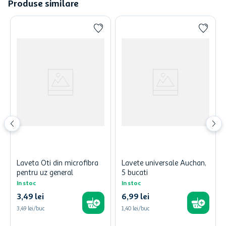
Produse similare
Laveta Oti din microfibra
Lavete universale Auchan,
pentru uz general
5 bucati
In stoc
In stoc
3
,
49
lei
6
,
99
lei
3,49 lei/buc
1,40 lei/buc