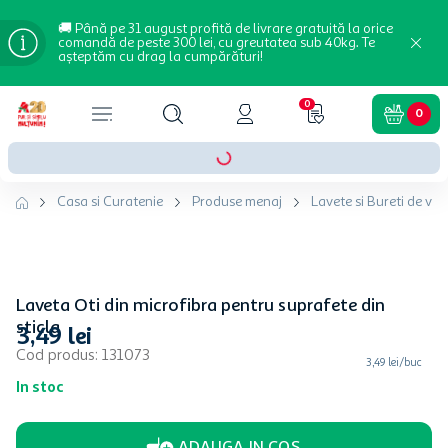
🚚 Până pe 31 august profită de livrare gratuită la orice
comandă de peste 300 lei, cu greutatea sub 40kg. Te
așteptăm cu drag la cumpărături!
0
0
Casa si Curatenie
Produse menaj
Lavete si Bureti de vas
Laveta Oti din microfibra pentru suprafete din
sticla
3
,
49
lei
Cod produs
:
131073
3,49 lei/buc
In stoc