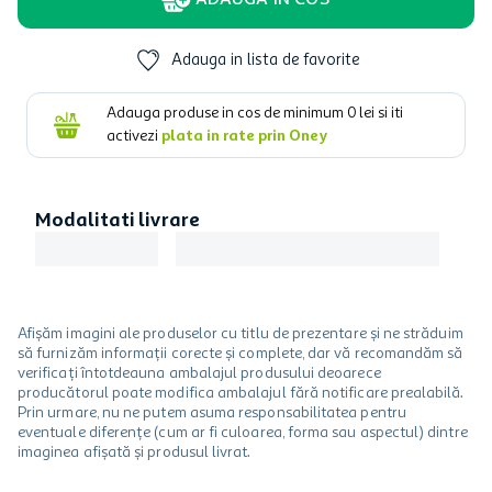
ADAUGA IN COS
Adauga in lista de favorite
Adauga produse in cos de minimum
0
lei si iti
activezi
plata in rate prin Oney
Modalitati livrare
Afișăm imagini ale produselor cu titlu de prezentare și ne străduim
să furnizăm informații corecte și complete, dar vă recomandăm să
verificați întotdeauna ambalajul produsului deoarece
producătorul poate modifica ambalajul fără notificare prealabilă.
Prin urmare, nu ne putem asuma responsabilitatea pentru
eventuale diferențe (cum ar fi culoarea, forma sau aspectul) dintre
imaginea afișată și produsul livrat.