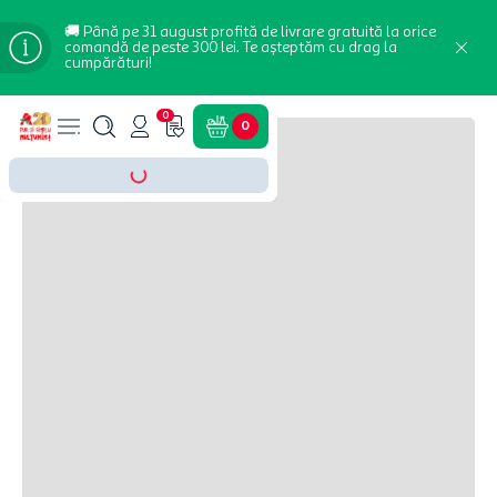
🚚 Până pe 31 august profită de livrare gratuită la orice
comandă de peste 300 lei. Te așteptăm cu drag la
cumpărături!
0
0