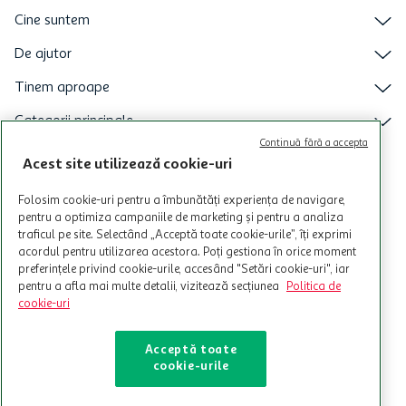
Cine suntem
De ajutor
Tinem aproape
Categorii principale
Continuă fără a accepta
Intra acum in aplicatia Auchan
Acest site utilizează cookie-uri
Folosim cookie-uri pentru a îmbunătăți experiența de navigare,
pentru a optimiza campaniile de marketing și pentru a analiza
traficul pe site. Selectând „Acceptă toate cookie-urile”, îți exprimi
acordul pentru utilizarea acestora. Poți gestiona în orice moment
preferințele privind cookie-urile, accesând "Setări cookie-uri", iar
pentru a afla mai multe detalii, vizitează secțiunea
Politica de
cookie-uri
Acceptă toate
cookie-urile
© Copyright Auchan 2026. Toate drepturile rezervate!