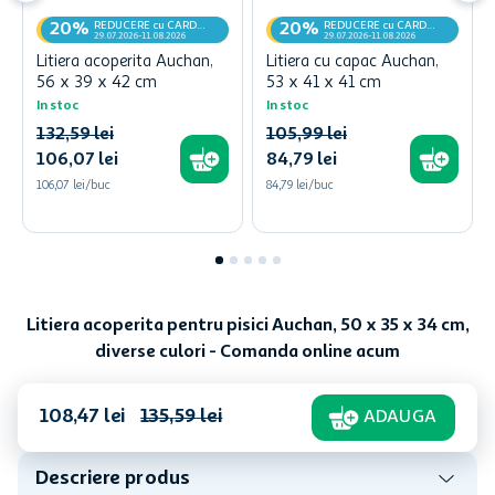
REDUCERE cu CARD
REDUCERE cu CARD
20%
20%
MyCLUB
MyCLUB
29.07.2026-11.08.2026
29.07.2026-11.08.2026
Litiera acoperita Auchan,
Litiera cu capac Auchan,
56 x 39 x 42 cm
53 x 41 x 41 cm
In stoc
In stoc
132
,
59
lei
105
,
99
lei
106
,
07
lei
84
,
79
lei
106,07 lei/buc
84,79 lei/buc
Litiera acoperita pentru pisici Auchan, 50 x 35 x 34 cm,
diverse culori - Comanda online acum
108
,
47
lei
135
,
59
lei
ADAUGA
Descriere produs