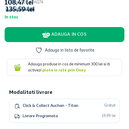
108
,
47
lei
Cod produs
:
684174
135
,
59
lei
☆
☆
☆
☆
☆
(
0
)
In stoc
ADAUGA IN COS
Adauga in lista de favorite
Adauga produse in cos de minimum
300
lei si iti
activezi
plata in rate prin Oney
Modalitati livrare
Click & Collect Auchan - Titan
Gratuit
Livrare Programata
19
,
99
lei