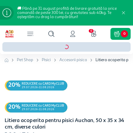
🚚 Până pe 31 august profită de livrare gratuită la orice
comandă de peste 300 lei, cu greutatea sub 40kg. Te
așteptăm cu drag la cumpărături!
0
0
Pet Shop
Pisici
Accesorii pisica
Litiera acoperita pen
REDUCERE cu CARD MyCLUB
20%
29.07.2026-11.08.2026
REDUCERE cu CARD MyCLUB
20%
29.07.2026-11.08.2026
Litiera acoperita pentru pisici Auchan, 50 x 35 x 34
cm, diverse culori