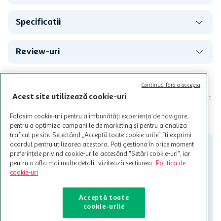
Specificatii
Review-uri
Programul MyCLUB Auchan se adreseaza persoanelor fizice care
Continuă fără a accepta
au varsta de peste 18 ani impliniti la data inscrierii și care accepta
Acest site utilizează cookie-uri
Termenele și Condițiile Programului. Ofertele MyCLUB Auchan sunt
valabile in limita stocurilor disponibile. Beneficiile se acorda in
limita a 12 unitati / card client o singura data in perioada promotiei.
CITESTE MAI MULT
Folosim cookie-uri pentru a îmbunătăți experiența de navigare,
Cardul poate fi utilizat doar in legatura cu magazinele Auchan
pentru a optimiza campaniile de marketing și pentru a analiza
participante și pentru acțiuni promotionale indicate de Auchan si
traficul pe site. Selectând „Acceptă toate cookie-urile”, îți exprimi
nu poate fi utilizat in legatura cu alti comercianți sau pentru alte
acordul pentru utilizarea acestora. Poți gestiona în orice moment
activitati in afara celor mentionate in Termene si Conditii. Auchan
preferințele privind cookie-urile, accesând "Setări cookie-uri", iar
nu raspunde pentru imposibilitatea utilizarii Cardului in perioada in
pentru a afla mai multe detalii, vizitează secțiunea
Politica de
care aceste este suspendat sau in perioada in care sunt efectuate
cookie-uri
intretineri sau reparatii tehnice la sistemul de utilizarea al Cardului.
Contacteaza-ne!
Acceptă toate
cookie-urile
Iti stam mereu la dispozitie.