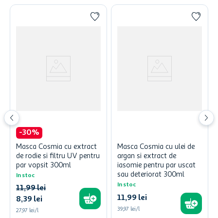
-
30
%
Masca Cosmia cu extract
Masca Cosmia cu ulei de
de rodie si filtru UV pentru
argan si extract de
par vopsit 300ml
iasomie pentru par uscat
sau deteriorat 300ml
In stoc
In stoc
11
,
99
lei
11
,
99
lei
8
,
39
lei
39,97 lei/l
27,97 lei/l