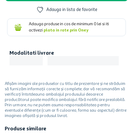
Adauga in lista de favorite
Adauga produse in cos de minimum
0
lei si iti
activezi
plata in rate prin Oney
Modalitati livrare
Afișăm imagini ale produselor cu titlu de prezentare și ne străduim
să furnizăm informații corecte și complete, dar vă recomandăm să
verificați întotdeauna ambalajul produsului deoarece
producătorul poate modifica ambalajul fără notificare prealabilă.
Prin urmare, nu ne putem asuma responsabilitatea pentru
eventuale diferențe (cum ar fi culoarea, forma sau aspectul) dintre
imaginea afișată și produsul livrat.
Produse similare