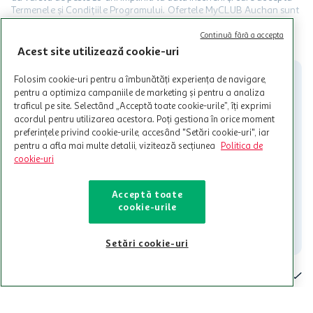
Termenele și Condițiile Programului. Ofertele MyCLUB Auchan sunt
valabile in limita stocurilor disponibile. Beneficiile se acorda in
limita a 12 unitati / card client o singura data in perioada promotiei.
CITESTE MAI MULT
Continuă fără a accepta
Cardul poate fi utilizat doar in legatura cu magazinele Auchan
Acest site utilizează cookie-uri
participante și pentru acțiuni promotionale indicate de Auchan si
nu poate fi utilizat in legatura cu alti comercianți sau pentru alte
Folosim cookie-uri pentru a îmbunătăți experiența de navigare,
activitati in afara celor mentionate in Termene si Conditii. Auchan
pentru a optimiza campaniile de marketing și pentru a analiza
nu raspunde pentru imposibilitatea utilizarii Cardului in perioada in
traficul pe site. Selectând „Acceptă toate cookie-urile”, îți exprimi
care aceste este suspendat sau in perioada in care sunt efectuate
acordul pentru utilizarea acestora. Poți gestiona în orice moment
intretineri sau reparatii tehnice la sistemul de utilizarea al Cardului.
preferințele privind cookie-urile, accesând "Setări cookie-uri", iar
pentru a afla mai multe detalii, vizitează secțiunea
Politica de
Contacteaza-ne!
cookie-uri
Iti stam mereu la dispozitie.
021-9141
contact@auchan.ro
Acceptă toate
cookie-urile
Contact
Setări cookie-uri
Pentru tine
Cine suntem