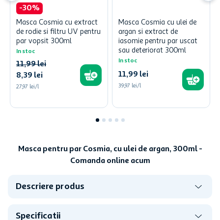
-
30
%
Masca Cosmia cu extract
Masca Cosmia cu ulei de
de rodie si filtru UV pentru
argan si extract de
par vopsit 300ml
iasomie pentru par uscat
sau deteriorat 300ml
In stoc
In stoc
11
,
99
lei
11
,
99
lei
8
,
39
lei
39,97 lei/l
27,97 lei/l
Masca pentru par Cosmia, cu ulei de argan, 300ml -
Comanda online acum
Descriere produs
Specificatii