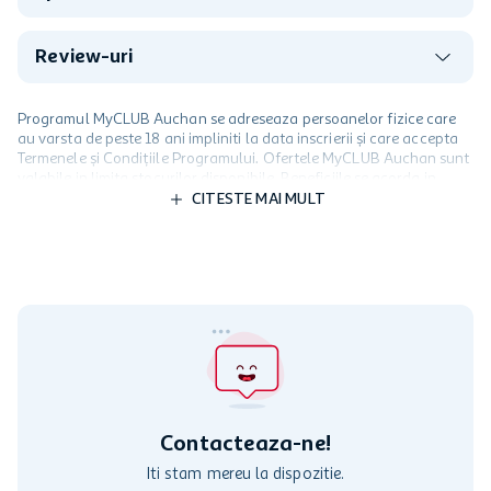
Review-uri
Programul MyCLUB Auchan se adreseaza persoanelor fizice care
au varsta de peste 18 ani impliniti la data inscrierii și care accepta
Termenele și Condițiile Programului. Ofertele MyCLUB Auchan sunt
valabile in limita stocurilor disponibile. Beneficiile se acorda in
limita a 12 unitati / card client o singura data in perioada promotiei.
CITESTE MAI MULT
Cardul poate fi utilizat doar in legatura cu magazinele Auchan
participante și pentru acțiuni promotionale indicate de Auchan si
nu poate fi utilizat in legatura cu alti comercianți sau pentru alte
activitati in afara celor mentionate in Termene si Conditii. Auchan
nu raspunde pentru imposibilitatea utilizarii Cardului in perioada in
care aceste este suspendat sau in perioada in care sunt efectuate
intretineri sau reparatii tehnice la sistemul de utilizarea al Cardului.
Contacteaza-ne!
Iti stam mereu la dispozitie.