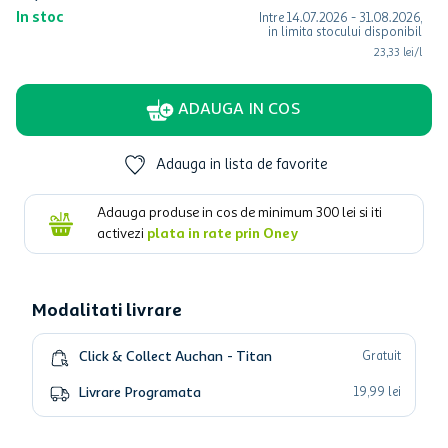
In stoc
Intre
14.07.2026
-
31.08.2026
,
in limita stocului disponibil
23,33 lei/l
ADAUGA IN COS
Adauga in lista de favorite
Adauga produse in cos de minimum
300
lei si iti
activezi
plata in rate prin Oney
Modalitati livrare
Click & Collect Auchan - Titan
Gratuit
Livrare Programata
19
,
99
lei