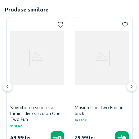
Produse similare
Stivuitor cu sunete si
Masina One Two Fun pull
lumini, diverse culori One
back
Two Fun
In stoc
In stoc
49
,
99
lei
29
,
99
lei