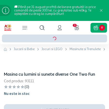
🚚 Până pe 31 august profită de livrare gratuită la orice
comandă de peste 300 lei, cu greutatea sub 40kg. Te
așteptăm cu drag la cumpărături!
0
0
Jucarii si Bebe
Jocuri si LEGO
Masinute si Trenulete
Masina cu lumini si sunete diverse One Two Fun
Cod produs
:
93111
☆
☆
☆
☆
☆
(
0
)
Nu este in stoc