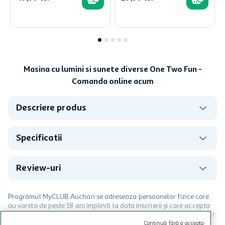
Masina cu lumini si sunete diverse One Two Fun -
Comanda online acum
Descriere produs
Specificatii
Review-uri
Programul MyCLUB Auchan se adreseaza persoanelor fizice care
au varsta de peste 18 ani impliniti la data inscrierii și care accepta
Termenele și Condițiile Programului. Ofertele MyCLUB Auchan sunt
valabile in limita stocurilor disponibile. Beneficiile se acorda in
Continuă fără a accepta