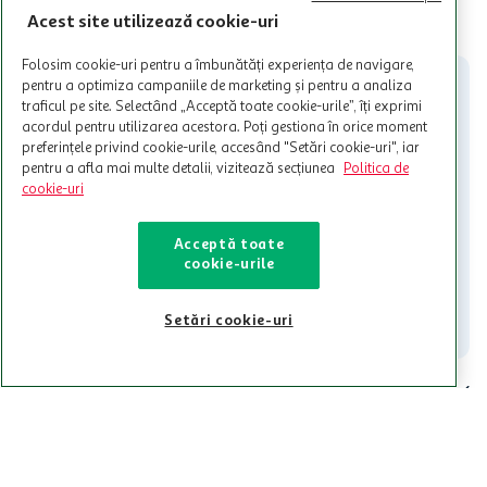
limita a 12 unitati / card client o singura data in perioada promotiei.
CITESTE MAI MULT
Acest site utilizează cookie-uri
Cardul poate fi utilizat doar in legatura cu magazinele Auchan
participante și pentru acțiuni promotionale indicate de Auchan si
Folosim cookie-uri pentru a îmbunătăți experiența de navigare,
nu poate fi utilizat in legatura cu alti comercianți sau pentru alte
pentru a optimiza campaniile de marketing și pentru a analiza
activitati in afara celor mentionate in Termene si Conditii. Auchan
traficul pe site. Selectând „Acceptă toate cookie-urile”, îți exprimi
nu raspunde pentru imposibilitatea utilizarii Cardului in perioada in
acordul pentru utilizarea acestora. Poți gestiona în orice moment
care aceste este suspendat sau in perioada in care sunt efectuate
preferințele privind cookie-urile, accesând "Setări cookie-uri", iar
intretineri sau reparatii tehnice la sistemul de utilizarea al Cardului.
pentru a afla mai multe detalii, vizitează secțiunea
Politica de
cookie-uri
Contacteaza-ne!
Iti stam mereu la dispozitie.
Acceptă toate
cookie-urile
021-9141
contact@auchan.ro
Contact
Setări cookie-uri
Pentru tine
Cine suntem
De ajutor