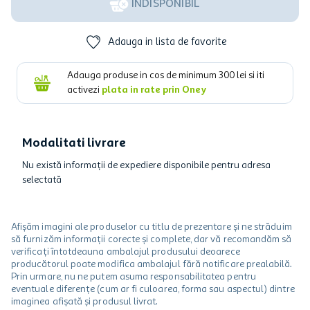
INDISPONIBIL
Adauga in lista de favorite
Adauga produse in cos de minimum
300
lei si iti
activezi
plata in rate prin Oney
Modalitati livrare
Nu există informații de expediere disponibile pentru adresa
selectată
Afișăm imagini ale produselor cu titlu de prezentare și ne străduim
să furnizăm informații corecte și complete, dar vă recomandăm să
verificați întotdeauna ambalajul produsului deoarece
producătorul poate modifica ambalajul fără notificare prealabilă.
Prin urmare, nu ne putem asuma responsabilitatea pentru
eventuale diferențe (cum ar fi culoarea, forma sau aspectul) dintre
imaginea afișată și produsul livrat.