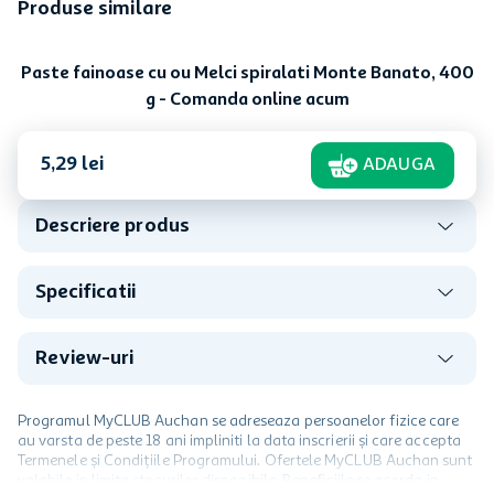
Produse similare
Paste fainoase CusCus
Paste fainoase cu ou fidea
Monte Banato, 250 g
scurta Monte Banato, 400
g
In stoc
In stoc
4
,
89
lei
5
,
75
lei
19,56 lei/kg
14,38 lei/kg