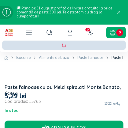
🚚 Până pe 31 august profită de livrare gratuită la orice
comandă de peste 300 lei. Te așteptăm cu drag la
cumpărături!
0
0
Bacanie
Alimente de baza
Paste fainoase
Paste fai
Paste fainoase cu ou Melci spiralati Monte Banato,
400 g
5
,
29
lei
Cod produs
:
15765
13,22 lei/kg
In stoc