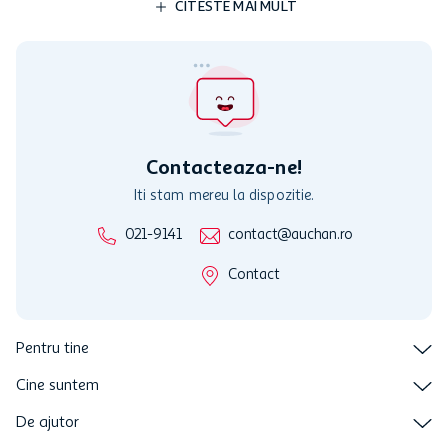
Paste fainoase cu ou Melci spiralati Monte Banato, 400
g - Comanda online acum
5
,
29
lei
ADAUGA
Descriere produs
Specificatii
Review-uri
Programul MyCLUB Auchan se adreseaza persoanelor fizice care
au varsta de peste 18 ani impliniti la data inscrierii și care accepta