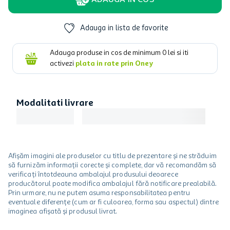
ADAUGA IN COS
Adauga in lista de favorite
Adauga produse in cos de minimum
0
lei si iti
activezi
plata in rate prin Oney
Modalitati livrare
Afișăm imagini ale produselor cu titlu de prezentare și ne străduim
să furnizăm informații corecte și complete, dar vă recomandăm să
verificați întotdeauna ambalajul produsului deoarece
producătorul poate modifica ambalajul fără notificare prealabilă.
Prin urmare, nu ne putem asuma responsabilitatea pentru
eventuale diferențe (cum ar fi culoarea, forma sau aspectul) dintre
imaginea afișată și produsul livrat.