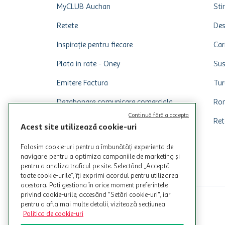
MyCLUB Auchan
Stir
Retete
Des
Inspirație pentru fiecare
Car
Plata in rate - Oney
Sus
Emitere Factura
Tur
Dezabonare comunicare comerciala
Rom
Continuă fără a accepta
Ret
Acest site utilizează cookie-uri
Folosim cookie-uri pentru a îmbunătăți experiența de
navigare, pentru a optimiza campaniile de marketing și
pentru a analiza traficul pe site. Selectând „Acceptă
toate cookie-urile”, îți exprimi acordul pentru utilizarea
acestora. Poți gestiona în orice moment preferințele
privind cookie-urile, accesând "Setări cookie-uri", iar
pentru a afla mai multe detalii, vizitează secțiunea
Politica de cookie-uri