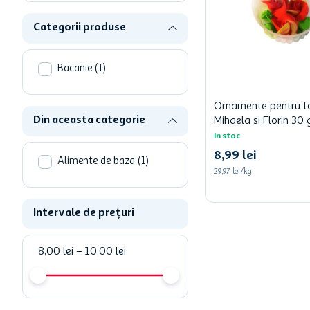
hartie igienica
Categorii produse
ciocolata
lapte
Bacanie
(
1
)
Ornamente pentru t
Din aceasta categorie
Mihaela si Florin 30 
In stoc
8
,
99
lei
Alimente de baza
(
1
)
29,97 lei/kg
Intervale de prețuri
8,00 lei
–
10,00 lei