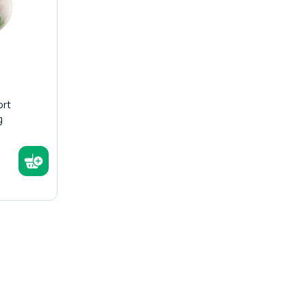
ort
g