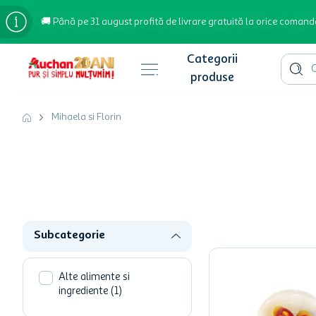
🚚 Până pe 31 august profită de livrare gratuită la orice comand
Cauta 
Căutări populare
Mihaela si Florin
bere
cafea
inghetata
apa plata
Subcategorie
cafea boabe
troler
Alte alimente si
ingrediente
(
1
)
garden star