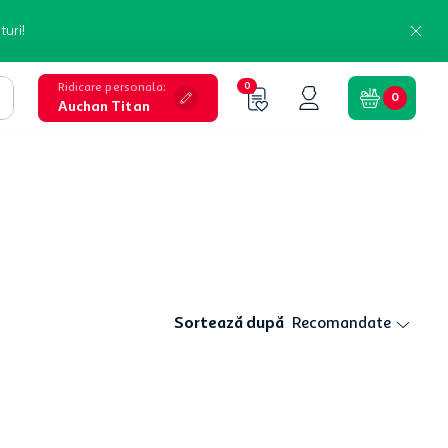
turi!
Ridicare personala
:
0
0
Auchan Titan
Sortează după
Recomandate