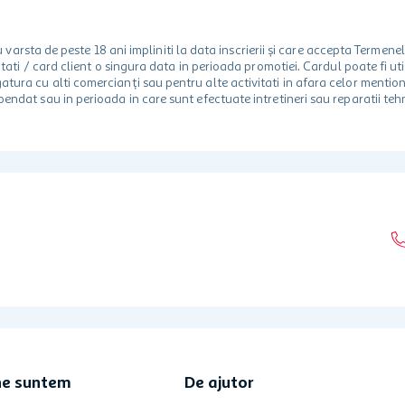
rsta de peste 18 ani impliniti la data inscrierii și care accepta Termene
 unitati / card client o singura data in perioada promotiei. Cardul poate fi
egatura cu alti comercianți sau pentru alte activitati in afara celor ment
spendat sau in perioada in care sunt efectuate intretineri sau reparatii tehn
ne suntem
De ajutor