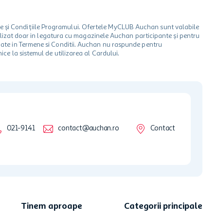
le și Condițiile Programului. Ofertele MyCLUB Auchan sunt valabile
 utilizat doar in legatura cu magazinele Auchan participante și pentru
ionate in Termene si Conditii. Auchan nu raspunde pentru
ice la sistemul de utilizarea al Cardului.
021-9141
contact@auchan.ro
Contact
Tinem aproape
Categorii principale