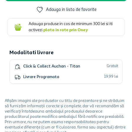
Adauga in lista de favorite
Adauga produse in cos de minimum
300
lei si iti
activezi
plata in rate prin Oney
Modalitati livrare
Click & Collect Auchan - Titan
Gratuit
Livrare Programata
19
,
99
lei
Afișăm imagini ale produselor cu titlu de prezentare și ne străduim
să furnizăm informații corecte și complete, dar vă recomandăm să
verificați întotdeauna ambalajul produsului deoarece
producătorul poate modifica ambalajul fără notificare prealabilă.
Prin urmare, nu ne putem asuma responsabilitatea pentru
eventuale diferențe (cum ar fi culoarea, forma sau aspectul) dintre