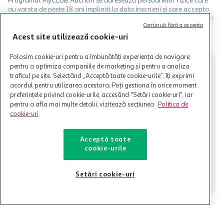
Programul MyCLUB Auchan se adreseaza persoanelor fizice care
au varsta de peste 18 ani impliniti la data inscrierii și care accepta
Termenele și Condițiile Programului. Ofertele MyCLUB Auchan sunt
Continuă fără a accepta
valabile in limita stocurilor disponibile. Beneficiile se acorda in
limita a 12 unitati / card client o singura data in perioada promotiei.
Acest site utilizează cookie-uri
CITESTE MAI MULT
Cardul poate fi utilizat doar in legatura cu magazinele Auchan
participante și pentru acțiuni promotionale indicate de Auchan si
Folosim cookie-uri pentru a îmbunătăți experiența de navigare,
nu poate fi utilizat in legatura cu alti comercianți sau pentru alte
pentru a optimiza campaniile de marketing și pentru a analiza
activitati in afara celor mentionate in Termene si Conditii. Auchan
traficul pe site. Selectând „Acceptă toate cookie-urile”, îți exprimi
nu raspunde pentru imposibilitatea utilizarii Cardului in perioada in
acordul pentru utilizarea acestora. Poți gestiona în orice moment
care aceste este suspendat sau in perioada in care sunt efectuate
preferințele privind cookie-urile, accesând "Setări cookie-uri", iar
intretineri sau reparatii tehnice la sistemul de utilizarea al Cardului.
pentru a afla mai multe detalii, vizitează secțiunea
Politica de
cookie-uri
Contacteaza-ne!
Iti stam mereu la dispozitie.
Acceptă toate
cookie-urile
021-9141
contact@auchan.ro
Contact
Setări cookie-uri
Pentru tine