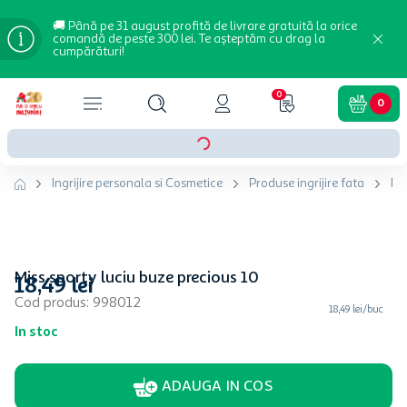
🚚 Până pe 31 august profită de livrare gratuită la orice
comandă de peste 300 lei. Te așteptăm cu drag la
cumpărături!
0
0
Ingrijire personala si Cosmetice
Produse ingrijire fata
Ma
Miss sporty luciu buze precious 10
18
,
49
lei
Cod produs
:
998012
18,49 lei/buc
In stoc
ADAUGA IN COS