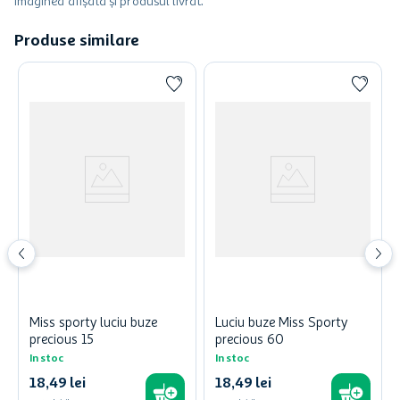
imaginea afișată și produsul livrat.
Produse similare
Miss sporty luciu buze
Luciu buze Miss Sporty
precious 15
precious 60
In stoc
In stoc
18
,
49
lei
18
,
49
lei