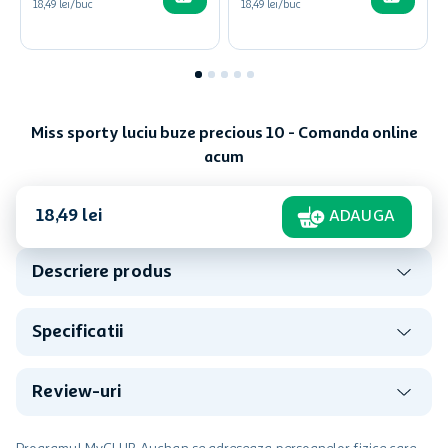
18,49 lei/buc
18,49 lei/buc
Miss sporty luciu buze precious 10 - Comanda online
acum
18
,
49
lei
ADAUGA
Descriere produs
Specificatii
Review-uri