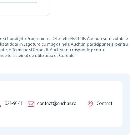
le și Condițiile Programului. Ofertele MyCLUB Auchan sunt valabile
 utilizat doar in legatura cu magazinele Auchan participante și pentru
ionate in Termene si Conditii. Auchan nu raspunde pentru
ice la sistemul de utilizarea al Cardului.
021-9141
contact@auchan.ro
Contact