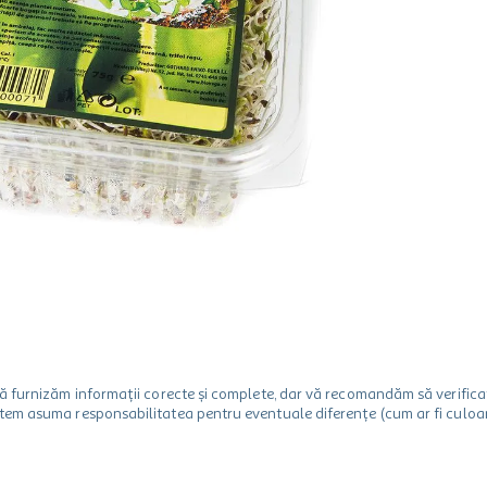
m să furnizăm informații corecte și complete, dar vă recomandăm să verif
utem asuma responsabilitatea pentru eventuale diferențe (cum ar fi culoare