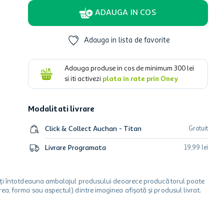
ADAUGA IN COS
Adauga in lista de favorite
Adauga produse in cos de minimum
300
lei
si iti activezi
plata in rate prin Oney
Modalitati livrare
Click & Collect Auchan - Titan
Gratuit
Livrare Programata
19
,
99
lei
icați întotdeauna ambalajul produsului deoarece producătorul poate
a, forma sau aspectul) dintre imaginea afișată și produsul livrat.