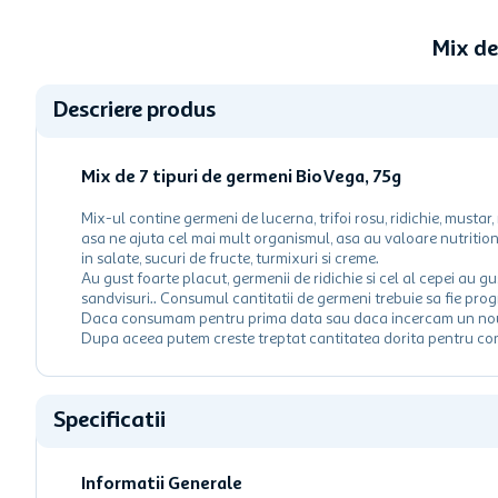
Mix de
Descriere produs
Mix de 7 tipuri de germeni BioVega, 75g
Mix-ul contine germeni de lucerna, trifoi rosu, ridichie, mustar,
asa ne ajuta cel mai mult organismul, asa au valoare nutrition
in salate, sucuri de fructe, turmixuri si creme.
Au gust foarte placut, germenii de ridichie si cel al cepei au 
sandvisuri.. Consumul cantitatii de germeni trebuie sa fie progr
Daca consumam pentru prima data sau daca incercam un nou 
Dupa aceea putem creste treptat cantitatea dorita pentru c
Specificatii
Informatii Generale