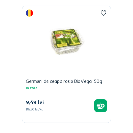
Germeni de ceapa rosie BioVega, 50g
In stoc
9
,
49
lei
189,80 lei/kg