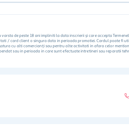
rsta de peste 18 ani impliniti la data inscrierii și care accepta Termene
 unitati / card client o singura data in perioada promotiei. Cardul poate fi
egatura cu alti comercianți sau pentru alte activitati in afara celor ment
spendat sau in perioada in care sunt efectuate intretineri sau reparatii tehn