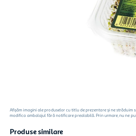
hartie igienica
ciocolata
lapte
Afișăm imagini ale produselor cu titlu de prezentare și ne strădui
modifica ambalajul fără notificare prealabilă. Prin urmare, nu ne p
Produse similare