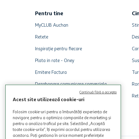
Pentru tine
Ci
MyCLUB Auchan
Stir
Retete
Des
Inspirație pentru fiecare
Car
Plata in rate - Oney
Sus
Emitere Factura
Tur
Dezabonare comunicare comerciala
Rom
Continuă fără a accepta
Ret
Acest site utilizează cookie-uri
Folosim cookie-uri pentru a îmbunătăți experiența de
navigare, pentru a optimiza campaniile de marketing și
pentru a analiza traficul pe site. Selectând „Acceptă
toate cookie-urile”, îți exprimi acordul pentru utilizarea
acestora. Poți gestiona în orice moment preferințele