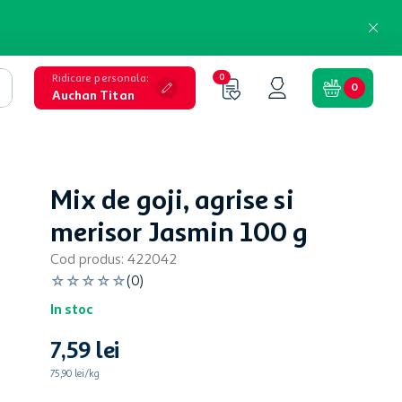
Ridicare personala
:
0
0
Auchan Titan
Mix de goji, agrise si
merisor Jasmin 100 g
Cod produs
:
422042
☆
☆
☆
☆
☆
(
0
)
In stoc
7
,
59
lei
75,90 lei/kg