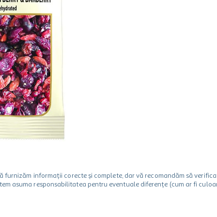
m să furnizăm informații corecte și complete, dar vă recomandăm să verif
utem asuma responsabilitatea pentru eventuale diferențe (cum ar fi culoare