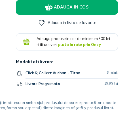
ADAUGA IN COS
Adauga in lista de favorite
Adauga produse in cos de minimum
300
lei
si iti activezi
plata in rate prin Oney
Modalitati livrare
Click & Collect Auchan - Titan
Gratuit
Livrare Programata
19
,
99
lei
icați întotdeauna ambalajul produsului deoarece producătorul poate
a, forma sau aspectul) dintre imaginea afișată și produsul livrat.