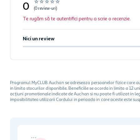
☆
☆
☆
☆
☆
0
(0 review-uri)
Te rugăm să te autentifici pentru a scrie o recenzie.
Nici un review
Programul MyCLUB Auchan se adreseaza persoanelor fizice care au va
in limita stocurilor disponibile. Beneficiile se acorda in limita a 12
acțiuni promotionale indicate de Auchan si nu poate fi utilizat in l
imposibilitatea utilizarii Cardului in perioada in care aceste este su