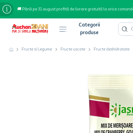
🚚 Până pe 31 august profită de livrare gratuită la orice comand
Cauta 
Căutări populare
Fructe si Legume
Fructe uscate
Fructe deshidratate
bere
cafea
inghetata
apa plata
cafea boabe
troler
hartie igienica