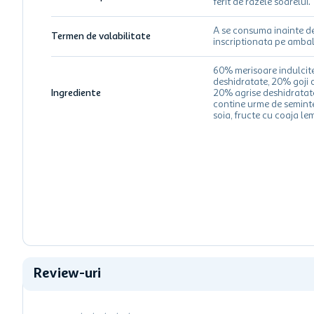
ferit de razele soarelui.
A se consuma inainte d
Termen de valabilitate
inscriptionata pe ambal
60% merisoare indulcite
deshidratate, 20% goji 
Ingrediente
20% agrise deshidratat
contine urme de semint
soia, fructe cu coaja l
Review-uri