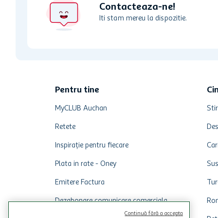
Contacteaza-ne!
Iti stam mereu la dispozitie.
Pentru tine
Ci
MyCLUB Auchan
Stir
Retete
Des
Inspirație pentru fiecare
Car
Plata in rate - Oney
Sus
Emitere Factura
Tur
Dezabonare comunicare comerciala
Rom
Continuă fără a accepta