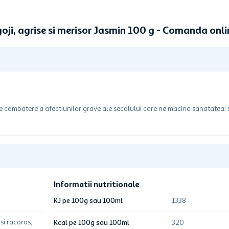
goji, agrise si merisor Jasmin 100 g - Comanda onl
 de combatere a afectiunilor grave ale secolului care ne macina sanatatea: s
Informatii nutritionale
KJ pe 100g sau 100ml
1338
si racoros,
Kcal pe 100g sau 100ml
320