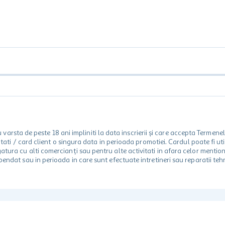
rsta de peste 18 ani impliniti la data inscrierii și care accepta Termene
 unitati / card client o singura data in perioada promotiei. Cardul poate fi
egatura cu alti comercianți sau pentru alte activitati in afara celor ment
spendat sau in perioada in care sunt efectuate intretineri sau reparatii tehn