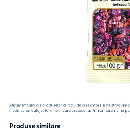
ciocolata
garden star
lapte
Afișăm imagini ale produselor cu titlu de prezentare și ne strădui
modifica ambalajul fără notificare prealabilă. Prin urmare, nu ne p
Produse similare