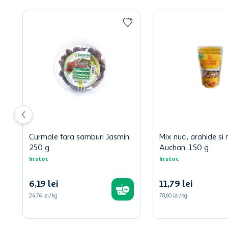
Curmale fara samburi Jasmin,
Mix nuci, arahide si
250 g
Auchan, 150 g
In stoc
In stoc
6
,
19
lei
11
,
79
lei
24,76 lei/kg
78,60 lei/kg