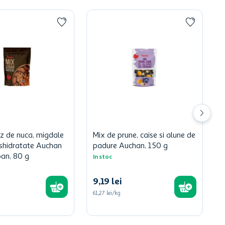
z de nuca, migdale
Mix de prune, caise si alune de
eshidratate Auchan
padure Auchan, 150 g
ban, 80 g
In stoc
9
,
19
lei
61,27 lei/kg