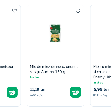
 merisoare
Mix de miez de nuca, ananas
Mix cu mie
si caju Auchan, 150 g
si caise d
Energy Ur
In stoc
In stoc
11
,
19
lei
6
,
99
lei
74,60 lei/kg
87,38 lei/kg