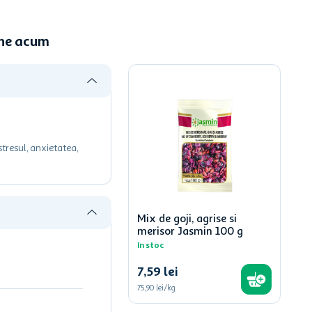
ine acum
tresul, anxietatea,
Mix de goji, agrise si
merisor Jasmin 100 g
In stoc
7
,
59
lei
75,90 lei/kg