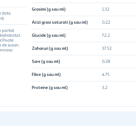
Grasimi (g sau ml)
1.32
e data
aj.
Acizi grasi saturati (g sau ml)
0.22
 partial
deshidratat,
Glucide (g sau ml)
72.2
e;Poate
e de susan,
Zaharuri (g sau ml)
37.52
emnoasa
Sare (g sau ml)
0.28
Fibre (g sau ml)
4.75
Proteine (g sau ml)
3.2