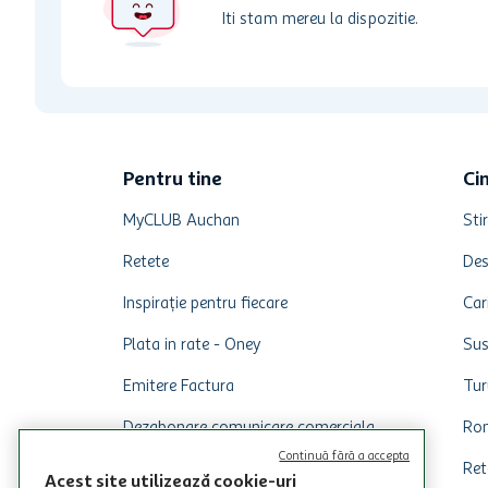
Iti stam mereu la dispozitie.
Pentru tine
Ci
MyCLUB Auchan
Stir
Retete
Des
Inspirație pentru fiecare
Car
Plata in rate - Oney
Sus
Emitere Factura
Tur
Dezabonare comunicare comerciala
Rom
Continuă fără a accepta
Ret
Acest site utilizează cookie-uri