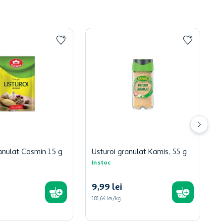
anulat Cosmin 15 g
Usturoi granulat Kamis, 55 g
In stoc
9
,
99
lei
181,64 lei/kg