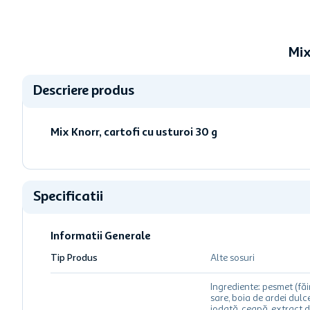
Mix
Descriere produs
Mix Knorr, cartofi cu usturoi 30 g
Specificatii
Informatii Generale
Tip Produs
Alte sosuri
Ingrediente: pesmet (fă
sare, boia de ardei dulce
iodată, ceapă, extract d