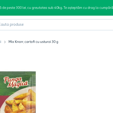
ă de peste 300 lei, cu greutatea sub 40kg. Te așteptăm cu drag la cumpără
produse
i
Mix Knorr, cartofi cu usturoi 30 g