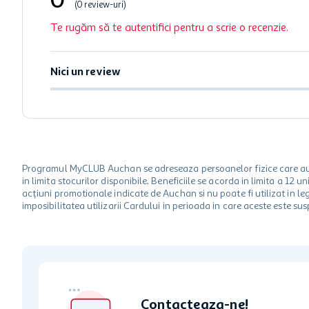
0
(0 review-uri)
Te rugăm să te autentifici pentru a scrie o recenzie.
Nici un review
Programul MyCLUB Auchan se adreseaza persoanelor fizice care au va
in limita stocurilor disponibile. Beneficiile se acorda in limita a 12
acțiuni promotionale indicate de Auchan si nu poate fi utilizat in l
imposibilitatea utilizarii Cardului in perioada in care aceste este su
Contacteaza-ne!