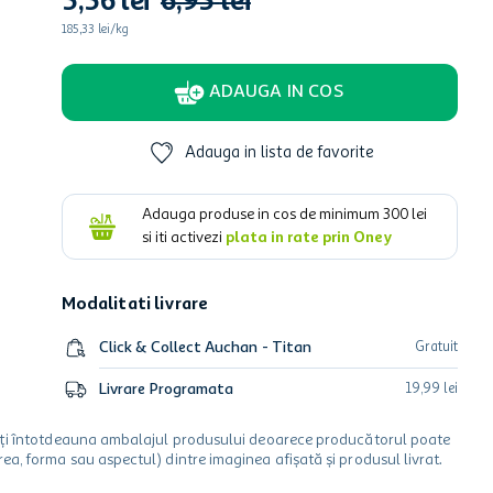
5
,
56
lei
6
,
95
lei
185,33 lei/kg
ADAUGA IN COS
Adauga in lista de favorite
Adauga produse in cos de minimum
300
lei
si iti activezi
plata in rate prin Oney
Modalitati livrare
Click & Collect Auchan - Titan
Gratuit
Livrare Programata
19
,
99
lei
icați întotdeauna ambalajul produsului deoarece producătorul poate
a, forma sau aspectul) dintre imaginea afișată și produsul livrat.