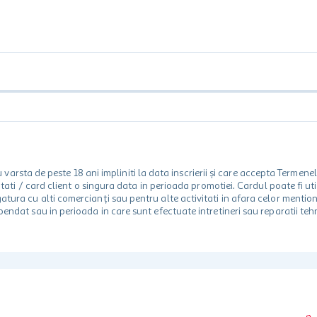
rsta de peste 18 ani impliniti la data inscrierii și care accepta Termene
 unitati / card client o singura data in perioada promotiei. Cardul poate fi
egatura cu alti comercianți sau pentru alte activitati in afara celor ment
spendat sau in perioada in care sunt efectuate intretineri sau reparatii tehn