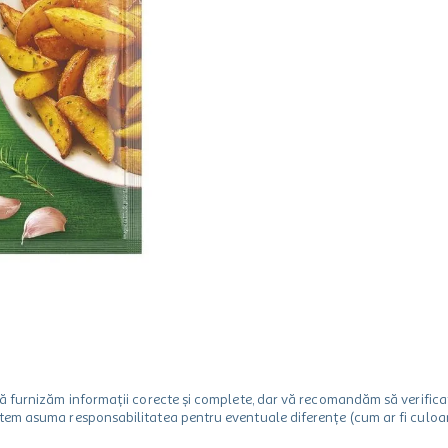
m să furnizăm informații corecte și complete, dar vă recomandăm să verif
utem asuma responsabilitatea pentru eventuale diferențe (cum ar fi culoare