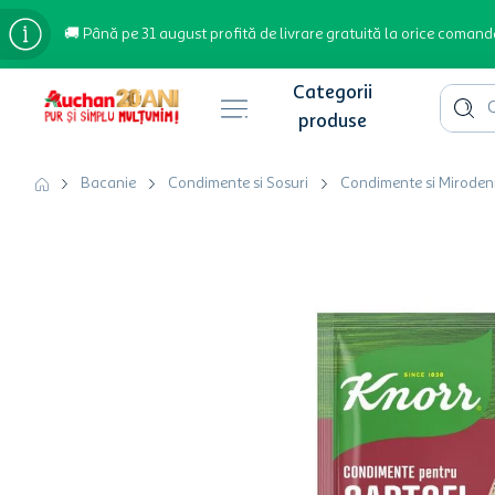
🚚 Până pe 31 august profită de livrare gratuită la orice comand
Cauta 
Căutări populare
Bacanie
Condimente si Sosuri
Condimente si Mirodeni
bere
cafea
inghetata
apa plata
cafea boabe
troler
garden star