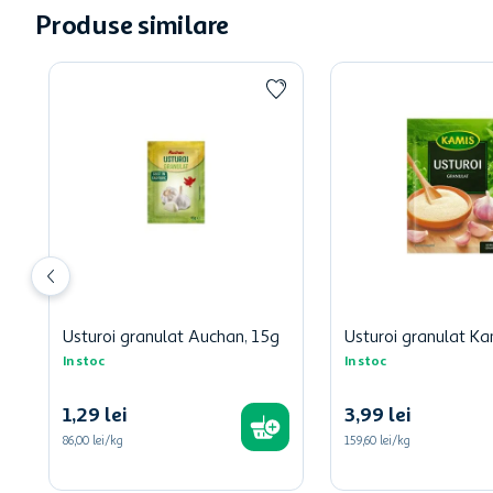
Produse similare
Usturoi granulat Auchan, 15g
Usturoi granulat K
In stoc
In stoc
1
,
29
lei
3
,
99
lei
86,00 lei/kg
159,60 lei/kg