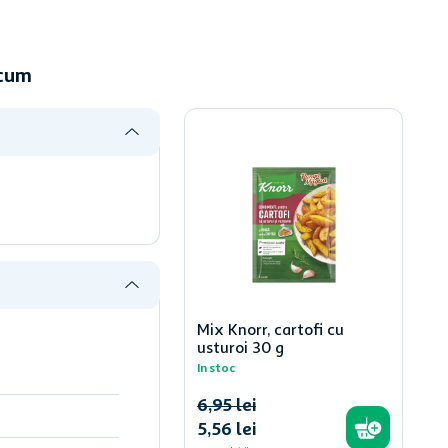
acum
Mix Knorr, cartofi cu
usturoi 30 g
In stoc
6
,
95
lei
5
,
56
lei