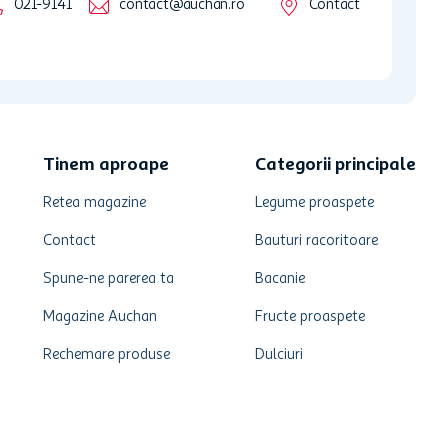
021-9141
contact@auchan.ro
Contact
Tinem aproape
Categorii principale
Retea magazine
Legume proaspete
Contact
Bauturi racoritoare
Spune-ne parerea ta
Bacanie
Magazine Auchan
Fructe proaspete
Rechemare produse
Dulciuri