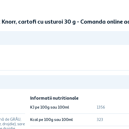
 Knorr, cartofi cu usturoi 30 g - Comanda online 
Informatii nutritionale
KJ pe 100g sau 100ml
1356
ină de GRÂU,
Kcal pe 100g sau 100ml
323
, drojdie), sare
e drojdie,