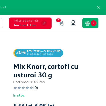
turi!
Ridicare personala
:
0
0
Auchan Titan
REDUCERE cu CARD MyCLUB
20%
29.07.2026-11.08.2026
Mix Knorr, cartofi cu
usturoi 30 g
Cod produs
:
177269
☆
☆
☆
☆
☆
(
0
)
In stoc