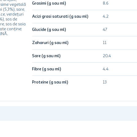
Grasimi (g sau ml)
8.6
sime vegetală
i (5,3%), sare,
ce, verdețuri
Acizi grasi saturati (g sau ml)
4.2
%), sos de
e, sos de soia
ate conține:
Glucide (g sau ml)
47
INĂ.
Zaharuri (g sau ml)
11
Sare (g sau ml)
20.4
Fibre (g sau ml)
4.4
Proteine (g sau ml)
13