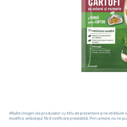
hartie igienica
one two fun
ciocolata
Afișăm imagini ale produselor cu titlu de prezentare și ne strădui
modifica ambalajul fără notificare prealabilă. Prin urmare, nu ne p