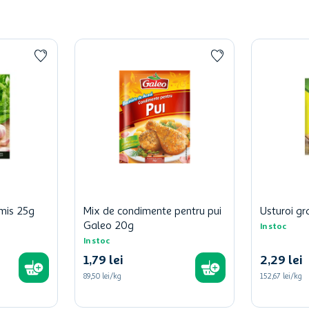
amis 25g
Mix de condimente pentru pui
Usturoi gr
Galeo 20g
In stoc
In stoc
1
,
79
lei
2
,
29
lei
89,50 lei/kg
152,67 lei/kg