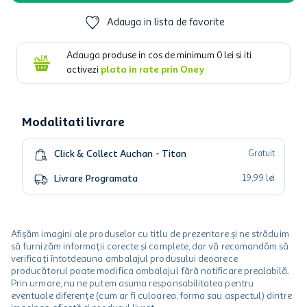
Adauga in lista de favorite
Adauga produse in cos de minimum
0
lei si iti
activezi
plata in rate prin Oney
Modalitati livrare
Click & Collect Auchan - Titan
Gratuit
Livrare Programata
19
,
99
lei
Afișăm imagini ale produselor cu titlu de prezentare și ne străduim
să furnizăm informații corecte și complete, dar vă recomandăm să
verificați întotdeauna ambalajul produsului deoarece
producătorul poate modifica ambalajul fără notificare prealabilă.
Prin urmare, nu ne putem asuma responsabilitatea pentru
eventuale diferențe (cum ar fi culoarea, forma sau aspectul) dintre