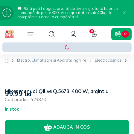
🚚 Până pe 31 august profită de livrare gratuită la orice
comandă de peste 300 lei, cu greutatea sub 40kg. Te
așteptăm cu drag la cumpărături!
0
0
Electro, Climatizare si Aparate ingrijire
Electrocasnice
Ro
Mixer manual Qilive Q.5673, 400 W, argintiu
99
,
99
lei
Cod produs
:
423870
In stoc
ADAUGA IN COS