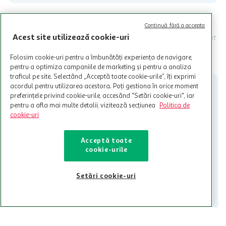
Programul MyCLUB Auchan se adreseaza persoanelor fizice care
Continuă fără a accepta
au varsta de peste 18 ani impliniti la data inscrierii și care accepta
Acest site utilizează cookie-uri
Termenele și Condițiile Programului. Ofertele MyCLUB Auchan sunt
valabile in limita stocurilor disponibile. Beneficiile se acorda in
limita a 12 unitati / card client o singura data in perioada promotiei.
CITESTE MAI MULT
Folosim cookie-uri pentru a îmbunătăți experiența de navigare,
Cardul poate fi utilizat doar in legatura cu magazinele Auchan
pentru a optimiza campaniile de marketing și pentru a analiza
participante și pentru acțiuni promotionale indicate de Auchan si
traficul pe site. Selectând „Acceptă toate cookie-urile”, îți exprimi
nu poate fi utilizat in legatura cu alti comercianți sau pentru alte
acordul pentru utilizarea acestora. Poți gestiona în orice moment
activitati in afara celor mentionate in Termene si Conditii. Auchan
preferințele privind cookie-urile, accesând "Setări cookie-uri", iar
nu raspunde pentru imposibilitatea utilizarii Cardului in perioada in
pentru a afla mai multe detalii, vizitează secțiunea
Politica de
care aceste este suspendat sau in perioada in care sunt efectuate
cookie-uri
intretineri sau reparatii tehnice la sistemul de utilizarea al Cardului.
Contacteaza-ne!
Acceptă toate
cookie-urile
Iti stam mereu la dispozitie.
021-9141
contact@auchan.ro
Setări cookie-uri
Contact