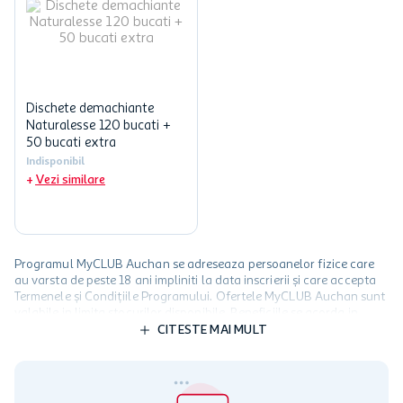
Dischete demachiante
Naturalesse 120 bucati +
50 bucati extra
Indisponibil
Vezi similare
Programul MyCLUB Auchan se adreseaza persoanelor fizice care
au varsta de peste 18 ani impliniti la data inscrierii și care accepta
Termenele și Condițiile Programului. Ofertele MyCLUB Auchan sunt
valabile in limita stocurilor disponibile. Beneficiile se acorda in
limita a 12 unitati / card client o singura data in perioada promotiei.
CITESTE MAI MULT
Cardul poate fi utilizat doar in legatura cu magazinele Auchan
participante și pentru acțiuni promotionale indicate de Auchan si
nu poate fi utilizat in legatura cu alti comercianți sau pentru alte
activitati in afara celor mentionate in Termene si Conditii. Auchan