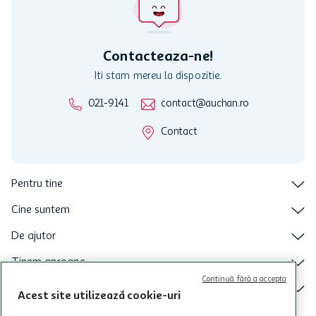
nu raspunde pentru imposibilitatea utilizarii Cardului in perioada in
care aceste este suspendat sau in perioada in care sunt efectuate
intretineri sau reparatii tehnice la sistemul de utilizarea al Cardului.
Contacteaza-ne!
Iti stam mereu la dispozitie.
021-9141
contact@auchan.ro
Contact
Pentru tine
Cine suntem
De ajutor
Tinem aproape
Continuă fără a accepta
Categorii principale
Acest site utilizează cookie-uri