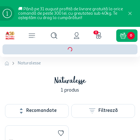
🚚 Până pe 31 august profită de livrare gratuită la orice
comandă de peste 300 lei, cu greutatea sub 40kg. Te
așteptăm cu drag la cumpărături!
0
0
Naturalesse
Naturalesse
1
produs
Recomandate
Filtrează