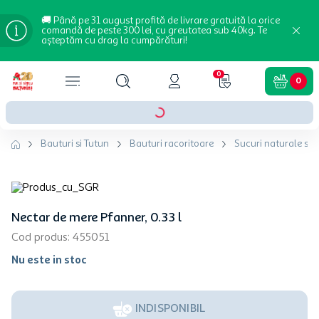
🚚 Până pe 31 august profită de livrare gratuită la orice
comandă de peste 300 lei, cu greutatea sub 40kg. Te
așteptăm cu drag la cumpărături!
0
0
Bauturi si Tutun
Bauturi racoritoare
Sucuri naturale si 
Nectar de mere Pfanner, 0.33 l
Cod produs
:
455051
Nu este in stoc
INDISPONIBIL