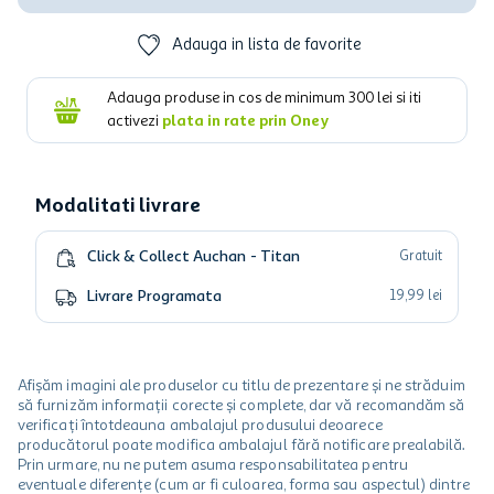
Adauga in lista de favorite
Adauga produse in cos de minimum
300
lei si iti
activezi
plata in rate prin Oney
Modalitati livrare
Click & Collect Auchan - Titan
Gratuit
Livrare Programata
19
,
99
lei
Afișăm imagini ale produselor cu titlu de prezentare și ne străduim
să furnizăm informații corecte și complete, dar vă recomandăm să
verificați întotdeauna ambalajul produsului deoarece
producătorul poate modifica ambalajul fără notificare prealabilă.
Prin urmare, nu ne putem asuma responsabilitatea pentru
eventuale diferențe (cum ar fi culoarea, forma sau aspectul) dintre