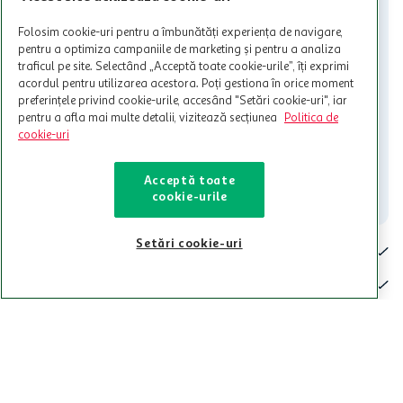
activitati in afara celor mentionate in Termene si Conditii. Auchan
nu raspunde pentru imposibilitatea utilizarii Cardului in perioada in
Folosim cookie-uri pentru a îmbunătăți experiența de navigare,
care aceste este suspendat sau in perioada in care sunt efectuate
pentru a optimiza campaniile de marketing și pentru a analiza
intretineri sau reparatii tehnice la sistemul de utilizarea al Cardului.
traficul pe site. Selectând „Acceptă toate cookie-urile”, îți exprimi
acordul pentru utilizarea acestora. Poți gestiona în orice moment
Contacteaza-ne!
preferințele privind cookie-urile, accesând "Setări cookie-uri", iar
Iti stam mereu la dispozitie.
pentru a afla mai multe detalii, vizitează secțiunea
Politica de
cookie-uri
021-9141
contact@auchan.ro
Acceptă toate
Contact
cookie-urile
Setări cookie-uri
Pentru tine
Cine suntem
De ajutor
Tinem aproape
Categorii principale