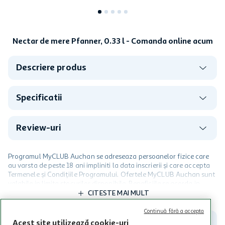
Nectar de mere Pfanner, 0.33 l - Comanda online acum
Descriere produs
Specificatii
Review-uri
Programul MyCLUB Auchan se adreseaza persoanelor fizice care
au varsta de peste 18 ani impliniti la data inscrierii și care accepta
Termenele și Condițiile Programului. Ofertele MyCLUB Auchan sunt
valabile in limita stocurilor disponibile. Beneficiile se acorda in
limita a 12 unitati / card client o singura data in perioada promotiei.
CITESTE MAI MULT
Cardul poate fi utilizat doar in legatura cu magazinele Auchan
participante și pentru acțiuni promotionale indicate de Auchan si
Continuă fără a accepta
nu poate fi utilizat in legatura cu alti comercianți sau pentru alte
Acest site utilizează cookie-uri