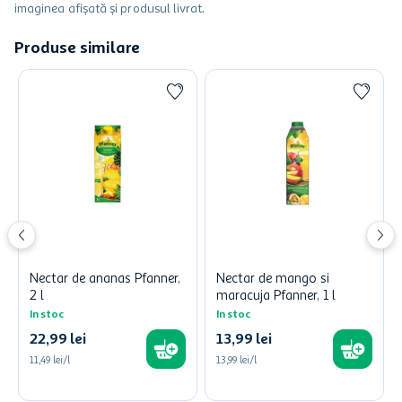
imaginea afișată și produsul livrat.
Produse similare
Nectar de ananas Pfanner,
Nectar de mango si
2 l
maracuja Pfanner, 1 l
In stoc
In stoc
22
,
99
lei
13
,
99
lei
11,49 lei/l
13,99 lei/l