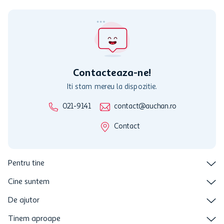
Cardul poate fi utilizat doar in legatura cu magazinele Auchan
participante și pentru acțiuni promotionale indicate de Auchan si
nu poate fi utilizat in legatura cu alti comercianți sau pentru alte
activitati in afara celor mentionate in Termene si Conditii. Auchan
nu raspunde pentru imposibilitatea utilizarii Cardului in perioada in
care aceste este suspendat sau in perioada in care sunt efectuate
intretineri sau reparatii tehnice la sistemul de utilizarea al Cardului.
Contacteaza-ne!
Iti stam mereu la dispozitie.
021-9141
contact@auchan.ro
Contact
Pentru tine
Cine suntem
De ajutor
Tinem aproape