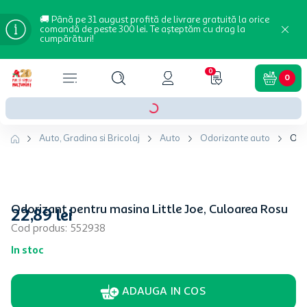
🚚 Până pe 31 august profită de livrare gratuită la orice
comandă de peste 300 lei. Te așteptăm cu drag la
cumpărături!
0
0
Auto, Gradina si Bricolaj
Auto
Odorizante auto
Odor
Odorizant pentru masina Little Joe, Culoarea Rosu
22
,
89
lei
Cod produs
:
552938
In stoc
ADAUGA IN COS