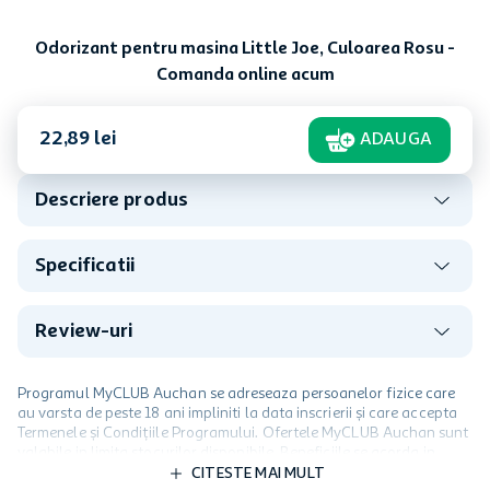
Odorizant pentru masina Little Joe, Culoarea Rosu -
Comanda online acum
22
,
89
lei
ADAUGA
Descriere produs
Specificatii
Review-uri
Programul MyCLUB Auchan se adreseaza persoanelor fizice care
au varsta de peste 18 ani impliniti la data inscrierii și care accepta
Termenele și Condițiile Programului. Ofertele MyCLUB Auchan sunt
valabile in limita stocurilor disponibile. Beneficiile se acorda in
limita a 12 unitati / card client o singura data in perioada promotiei.
CITESTE MAI MULT