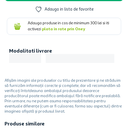
Adauga in lista de favorite
Adauga produse in cos de minimum
300
lei si iti
activezi
plata in rate prin Oney
Modalitati livrare
Afișăm imagini ale produselor cu titlu de prezentare și ne străduim
să furnizăm informații corecte și complete, dar vă recomandăm să
verificați întotdeauna ambalajul produsului deoarece
producătorul poate modifica ambalajul fără notificare prealabilă.
Prin urmare, nu ne putem asuma responsabilitatea pentru
eventuale diferențe (cum ar fi culoarea, forma sau aspectul) dintre
imaginea afișată și produsul livrat.
Produse similare