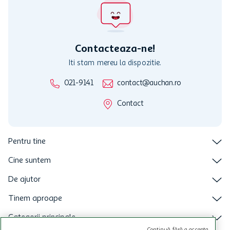
activitati in afara celor mentionate in Termene si Conditii. Auchan
nu raspunde pentru imposibilitatea utilizarii Cardului in perioada in
care aceste este suspendat sau in perioada in care sunt efectuate
intretineri sau reparatii tehnice la sistemul de utilizarea al Cardului.
Contacteaza-ne!
Iti stam mereu la dispozitie.
021-9141
contact@auchan.ro
Contact
Pentru tine
Cine suntem
De ajutor
Tinem aproape
Categorii principale