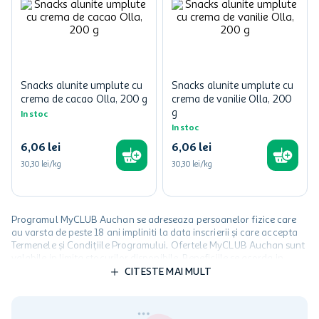
Snacks alunite umplute cu
Snacks alunite umplute cu
crema de cacao Olla, 200 g
crema de vanilie Olla, 200
g
In stoc
In stoc
6
,
06
lei
6
,
06
lei
30,30 lei/kg
30,30 lei/kg
Programul MyCLUB Auchan se adreseaza persoanelor fizice care
au varsta de peste 18 ani impliniti la data inscrierii și care accepta
Termenele și Condițiile Programului. Ofertele MyCLUB Auchan sunt
valabile in limita stocurilor disponibile. Beneficiile se acorda in
limita a 12 unitati / card client o singura data in perioada promotiei.
CITESTE MAI MULT
Cardul poate fi utilizat doar in legatura cu magazinele Auchan
participante și pentru acțiuni promotionale indicate de Auchan si
nu poate fi utilizat in legatura cu alti comercianți sau pentru alte