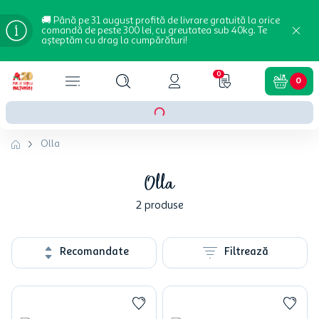
🚚 Până pe 31 august profită de livrare gratuită la orice
comandă de peste 300 lei, cu greutatea sub 40kg. Te
așteptăm cu drag la cumpărături!
0
0
Olla
Olla
2
produse
Recomandate
Filtrează