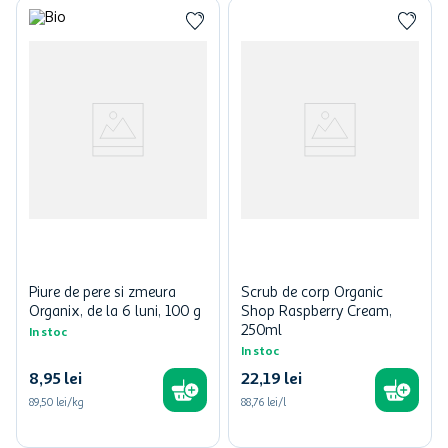
Piure de pere si zmeura
Scrub de corp Organic
Organix, de la 6 luni, 100 g
Shop Raspberry Cream,
250ml
In stoc
In stoc
8
,
95
lei
22
,
19
lei
89,50 lei/kg
88,76 lei/l