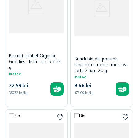
Biscuiti alfabet Organix
Snack bio din porumb
Goodies, de la 1 an, 5 x 25
Organix cu rosii si morcovi,
g
de la 7 luni, 20 g
In stoc
In stoc
22
,
59
lei
9
,
46
lei
180,72 lei/kg
473,00 lei/kg