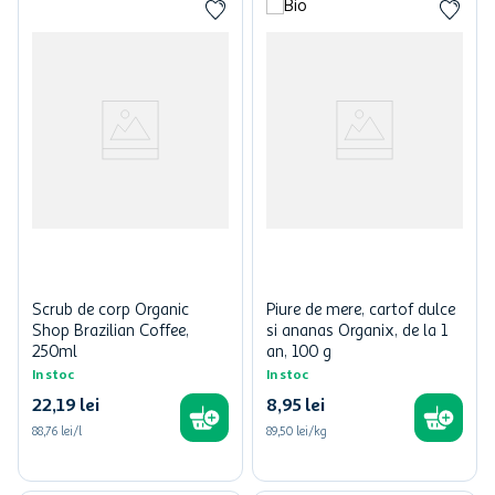
Scrub de corp Organic
Piure de mere, cartof dulce
Shop Brazilian Coffee,
si ananas Organix, de la 1
250ml
an, 100 g
In stoc
In stoc
22
,
19
lei
8
,
95
lei
88,76 lei/l
89,50 lei/kg