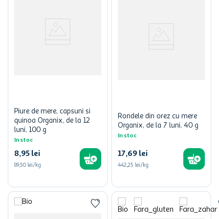
Piure de mere, capsuni si
Rondele din orez cu mere
quinoa Organix, de la 12
Organix, de la 7 luni, 40 g
luni, 100 g
In stoc
In stoc
8
,
95
lei
17
,
69
lei
89,50 lei/kg
442,25 lei/kg