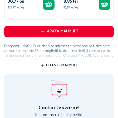
30
,
77
lei
8
,
85
lei
222,97 lei/kg
88,50 lei/kg
ARATĂ MAI MULT
Programul MyCLUB Auchan se adreseaza persoanelor fizice care
au varsta de peste 18 ani impliniti la data inscrierii și care accepta
Termenele și Condițiile Programului. Ofertele MyCLUB Auchan sunt
valabile in limita stocurilor disponibile. Beneficiile se acorda in
limita a 12 unitati / card client o singura data in perioada promotiei.
CITESTE MAI MULT
Cardul poate fi utilizat doar in legatura cu magazinele Auchan
participante și pentru acțiuni promotionale indicate de Auchan si
nu poate fi utilizat in legatura cu alti comercianți sau pentru alte
activitati in afara celor mentionate in Termene si Conditii. Auchan
nu raspunde pentru imposibilitatea utilizarii Cardului in perioada in
care aceste este suspendat sau in perioada in care sunt efectuate
intretineri sau reparatii tehnice la sistemul de utilizarea al Cardului.
Contacteaza-ne!
Iti stam mereu la dispozitie.