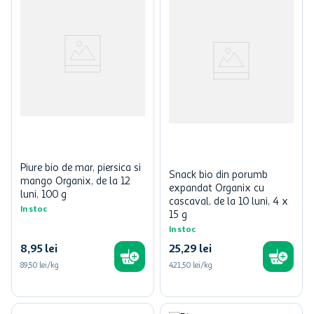
Piure bio de mar, piersica si
Snack bio din porumb
mango Organix, de la 12
expandat Organix cu
luni, 100 g
cascaval, de la 10 luni, 4 x
In stoc
15 g
In stoc
8
,
95
lei
25
,
29
lei
89,50 lei/kg
421,50 lei/kg