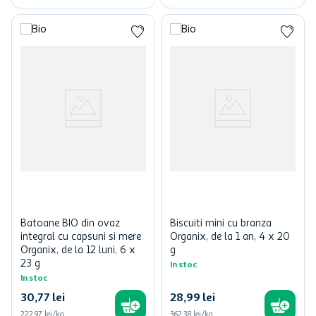
Batoane BIO din ovaz
Biscuiti mini cu branza
integral cu capsuni si mere
Organix, de la 1 an, 4 x 20
Organix, de la 12 luni, 6 x
g
23 g
In stoc
In stoc
30
,
77
lei
28
,
99
lei
222,97 lei/kg
362,38 lei/kg