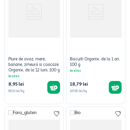
Piure de ovaz, mere,
Biscuiti Organix, de la 1 an,
banane, zmeura si coacaze
100 g
Organix, de la 12 luni, 100 g
In stoc
In stoc
8
,
95
lei
18
,
79
lei
89,50 lei/kg
187,90 lei/kg