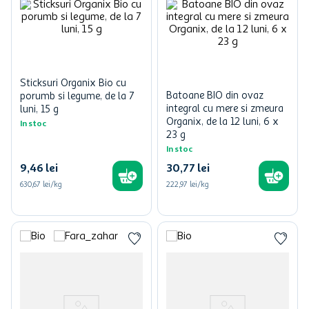
Sticksuri Organix Bio cu
Batoane BIO din ovaz
porumb si legume, de la 7
integral cu mere si zmeura
luni, 15 g
Organix, de la 12 luni, 6 x
In stoc
23 g
In stoc
9
,
46
lei
30
,
77
lei
630,67 lei/kg
222,97 lei/kg