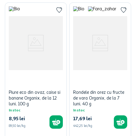
Piure eco din ovaz, caise si
Rondele din orez cu fructe
banane Organix, de la 12
de vara Organix, de la 7
luni, 100 g
luni, 40 g
In stoc
In stoc
8
,
95
lei
17
,
69
lei
89,50 lei/kg
442,25 lei/kg