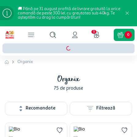
🚚 Până pe 31 august profită de livrare gratuită la orice
comandă de peste 300 lei, cu greutatea sub 40kg. Te
așteptăm cu drag la cumpărături!
0
0
Organix
Organix
75
de produse
Recomandate
Filtrează