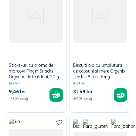
Sticks-uri cu aroma de
Biscuiti bio cu umplutura
morcovi Finger Snacks
de capsuni si mere Organix
Organix, de la 6 luni, 20 g
, de la 18 luni, 64 g
In stoc
In stoc
9
,
46
lei
31
,
49
lei
473,00 lei/kg
492,03 lei/kg