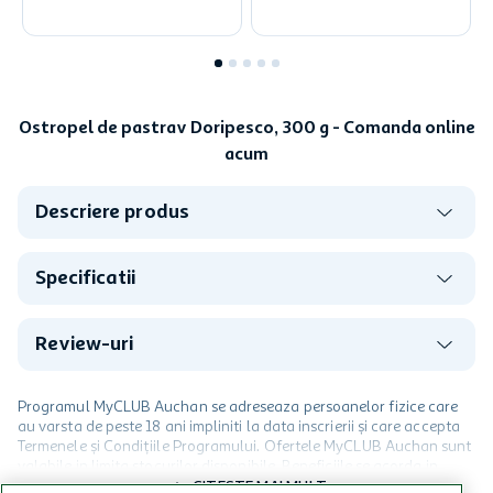
Ostropel de pastrav Doripesco, 300 g - Comanda online
acum
Descriere produs
Specificatii
Review-uri
Programul MyCLUB Auchan se adreseaza persoanelor fizice care
au varsta de peste 18 ani impliniti la data inscrierii și care accepta
Termenele și Condițiile Programului. Ofertele MyCLUB Auchan sunt
valabile in limita stocurilor disponibile. Beneficiile se acorda in
limita a 12 unitati / card client o singura data in perioada promotiei.
CITESTE MAI MULT