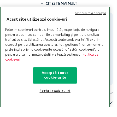
limita a 12 unitati / card client o singura data in perioada promotiei.
CITESTE MAI MULT
Cardul poate fi utilizat doar in legatura cu magazinele Auchan
participante și pentru acțiuni promotionale indicate de Auchan si
Continuă fără a accepta
nu poate fi utilizat in legatura cu alti comercianți sau pentru alte
Acest site utilizează cookie-uri
activitati in afara celor mentionate in Termene si Conditii. Auchan
nu raspunde pentru imposibilitatea utilizarii Cardului in perioada in
Folosim cookie-uri pentru a îmbunătăți experiența de navigare,
care aceste este suspendat sau in perioada in care sunt efectuate
pentru a optimiza campaniile de marketing și pentru a analiza
intretineri sau reparatii tehnice la sistemul de utilizarea al Cardului.
traficul pe site. Selectând „Acceptă toate cookie-urile”, îți exprimi
acordul pentru utilizarea acestora. Poți gestiona în orice moment
Contacteaza-ne!
preferințele privind cookie-urile, accesând "Setări cookie-uri", iar
Iti stam mereu la dispozitie.
pentru a afla mai multe detalii, vizitează secțiunea
Politica de
cookie-uri
021-9141
contact@auchan.ro
Acceptă toate
Contact
cookie-urile
Setări cookie-uri
Pentru tine
Cine suntem
De ajutor