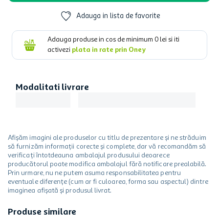
Adauga in lista de favorite
Adauga produse in cos de minimum
0
lei si iti
activezi
plata in rate prin Oney
Modalitati livrare
Afișăm imagini ale produselor cu titlu de prezentare și ne străduim
să furnizăm informații corecte și complete, dar vă recomandăm să
verificați întotdeauna ambalajul produsului deoarece
producătorul poate modifica ambalajul fără notificare prealabilă.
Prin urmare, nu ne putem asuma responsabilitatea pentru
eventuale diferențe (cum ar fi culoarea, forma sau aspectul) dintre
imaginea afișată și produsul livrat.
Produse similare