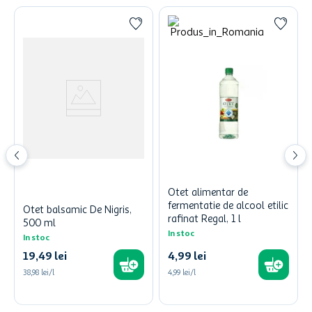
Otet alimentar de
fermentatie de alcool etilic
Otet balsamic De Nigris,
rafinat Regal, 1 l
500 ml
In stoc
In stoc
19
,
49
lei
4
,
99
lei
38,98 lei/l
4,99 lei/l