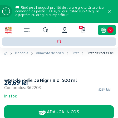
🚚 Până pe 31 august profită de livrare gratuită la orice
comandă de peste 300 lei, cu greutatea sub 40kg. Te
așteptăm cu drag la cumpărături!
0
0
Bacanie
Alimente de baza
Otet
Otet de rodie De Nig
Otet de rodie De Nigris Bio, 500 ml
26
,
69
lei
Cod produs
:
362203
52,54 lei/l
In stoc
ADAUGA IN COS