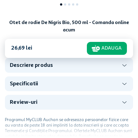
Otet de rodie De Nigris Bio, 500 ml - Comanda online
acum
26
,
69
lei
ADAUGA
Descriere produs
Specificatii
Review-uri
Programul MyCLUB Auchan se adreseaza persoanelor fizice care
au varsta de peste 18 ani impliniti la data inscrierii și care accepta
Termenele și Condițiile Programului. Ofertele MyCLUB Auchan sunt
valabile in limita stocurilor disponibile. Beneficiile se acorda in