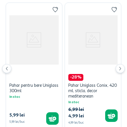
-
28
%
Pahar pentru bere Uniglass
Pahar Uniglass Conix, 420
300ml
ml, sticla, decor
mediteranean
In stoc
In stoc
6
,
99
lei
5
,
99
lei
4
,
99
lei
5,99 lei/buc
4,99 lei/buc