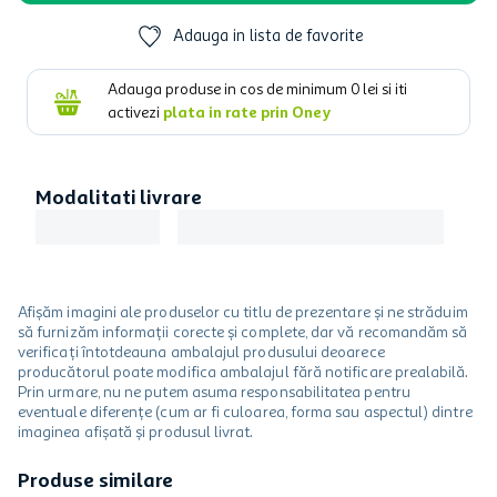
Adauga in lista de favorite
Adauga produse in cos de minimum
0
lei si iti
activezi
plata in rate prin Oney
Modalitati livrare
Afișăm imagini ale produselor cu titlu de prezentare și ne străduim
să furnizăm informații corecte și complete, dar vă recomandăm să
verificați întotdeauna ambalajul produsului deoarece
producătorul poate modifica ambalajul fără notificare prealabilă.
Prin urmare, nu ne putem asuma responsabilitatea pentru
eventuale diferențe (cum ar fi culoarea, forma sau aspectul) dintre
imaginea afișată și produsul livrat.
Produse similare