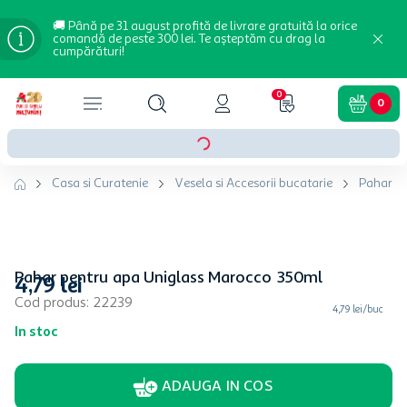
🚚 Până pe 31 august profită de livrare gratuită la orice
comandă de peste 300 lei. Te așteptăm cu drag la
cumpărături!
0
0
Casa si Curatenie
Vesela si Accesorii bucatarie
Pahare
Pahar pentru apa Uniglass Marocco 350ml
4
,
79
lei
Cod produs
:
22239
4,79 lei/buc
In stoc
ADAUGA IN COS