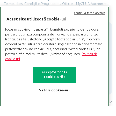
Termenele și Condițiile Programului. Ofertele MyCLUB Auchan sunt
valabile in limita stocurilor disponibile. Beneficiile se acorda in
limita a 12 unitati / card client o singura data in perioada promotiei.
CITESTE MAI MULT
Continuă fără a accepta
Cardul poate fi utilizat doar in legatura cu magazinele Auchan
Acest site utilizează cookie-uri
participante și pentru acțiuni promotionale indicate de Auchan si
nu poate fi utilizat in legatura cu alti comercianți sau pentru alte
Folosim cookie-uri pentru a îmbunătăți experiența de navigare,
activitati in afara celor mentionate in Termene si Conditii. Auchan
pentru a optimiza campaniile de marketing și pentru a analiza
nu raspunde pentru imposibilitatea utilizarii Cardului in perioada in
traficul pe site. Selectând „Acceptă toate cookie-urile”, îți exprimi
care aceste este suspendat sau in perioada in care sunt efectuate
acordul pentru utilizarea acestora. Poți gestiona în orice moment
intretineri sau reparatii tehnice la sistemul de utilizarea al Cardului.
preferințele privind cookie-urile, accesând "Setări cookie-uri", iar
pentru a afla mai multe detalii, vizitează secțiunea
Politica de
Contacteaza-ne!
cookie-uri
Iti stam mereu la dispozitie.
021-9141
contact@auchan.ro
Acceptă toate
cookie-urile
Contact
Setări cookie-uri
Pentru tine
Cine suntem