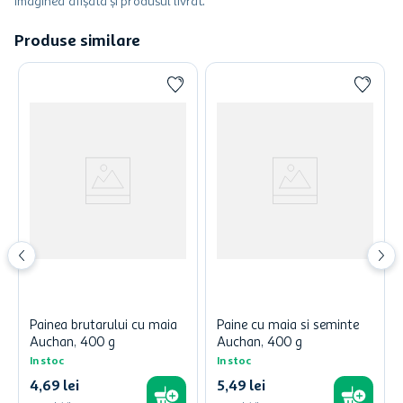
imaginea afișată și produsul livrat.
Produse similare
Painea brutarului cu maia
Paine cu maia si seminte
Auchan, 400 g
Auchan, 400 g
In stoc
In stoc
4
,
69
lei
5
,
49
lei