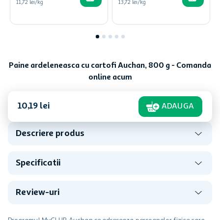
11,72 lei/kg
13,72 lei/kg
Paine ardeleneasca cu cartofi Auchan, 800 g - Comanda
online acum
10
,
19
lei
ADAUGA
Descriere produs
Specificatii
Review-uri