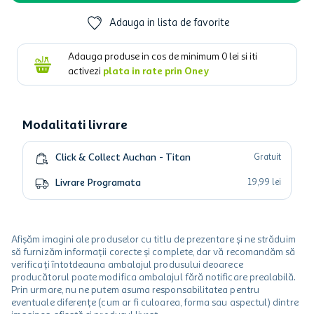
Adauga in lista de favorite
Adauga produse in cos de minimum
0
lei si iti
activezi
plata in rate prin Oney
Modalitati livrare
Click & Collect Auchan - Titan
Gratuit
Livrare Programata
19
,
99
lei
Afișăm imagini ale produselor cu titlu de prezentare și ne străduim
să furnizăm informații corecte și complete, dar vă recomandăm să
verificați întotdeauna ambalajul produsului deoarece
producătorul poate modifica ambalajul fără notificare prealabilă.
Prin urmare, nu ne putem asuma responsabilitatea pentru
eventuale diferențe (cum ar fi culoarea, forma sau aspectul) dintre