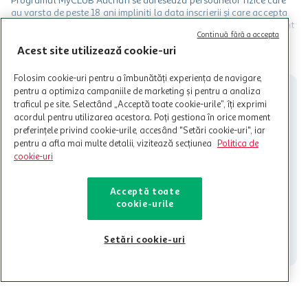
Programul MyCLUB Auchan se adreseaza persoanelor fizice care
au varsta de peste 18 ani impliniti la data inscrierii și care accepta
Termenele și Condițiile Programului. Ofertele MyCLUB Auchan sunt
Continuă fără a accepta
valabile in limita stocurilor disponibile. Beneficiile se acorda in
limita a 12 unitati / card client o singura data in perioada promotiei.
Acest site utilizează cookie-uri
CITESTE MAI MULT
Cardul poate fi utilizat doar in legatura cu magazinele Auchan
participante și pentru acțiuni promotionale indicate de Auchan si
Folosim cookie-uri pentru a îmbunătăți experiența de navigare,
nu poate fi utilizat in legatura cu alti comercianți sau pentru alte
pentru a optimiza campaniile de marketing și pentru a analiza
activitati in afara celor mentionate in Termene si Conditii. Auchan
traficul pe site. Selectând „Acceptă toate cookie-urile”, îți exprimi
nu raspunde pentru imposibilitatea utilizarii Cardului in perioada in
acordul pentru utilizarea acestora. Poți gestiona în orice moment
care aceste este suspendat sau in perioada in care sunt efectuate
preferințele privind cookie-urile, accesând "Setări cookie-uri", iar
intretineri sau reparatii tehnice la sistemul de utilizarea al Cardului.
pentru a afla mai multe detalii, vizitează secțiunea
Politica de
cookie-uri
Contacteaza-ne!
Iti stam mereu la dispozitie.
Acceptă toate
cookie-urile
021-9141
contact@auchan.ro
Contact
Setări cookie-uri
Pentru tine