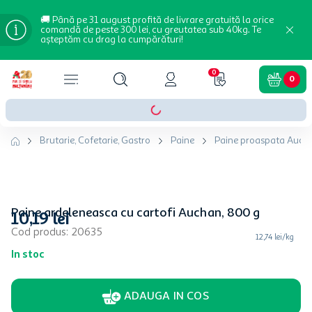
🚚 Până pe 31 august profită de livrare gratuită la orice
comandă de peste 300 lei, cu greutatea sub 40kg. Te
așteptăm cu drag la cumpărături!
0
0
Brutarie, Cofetarie, Gastro
Paine
Paine proaspata Auch
Paine ardeleneasca cu cartofi Auchan, 800 g
10
,
19
lei
Cod produs
:
20635
12,74 lei/kg
In stoc
ADAUGA IN COS