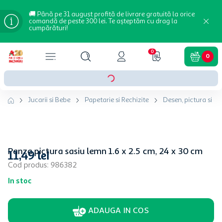
🚚 Până pe 31 august profită de livrare gratuită la orice
comandă de peste 300 lei. Te așteptăm cu drag la
cumpărături!
0
0
Jucarii si Bebe
Papetarie si Rechizite
Desen, pictura si cr
Panza pictura sasiu lemn 1.6 x 2.5 cm, 24 x 30 cm
11
,
49
lei
Cod produs
:
986382
In stoc
ADAUGA IN COS