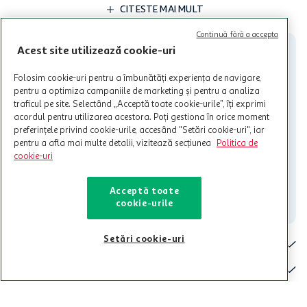
limita a 12 unitati / card client o singura data in perioada promotiei.
CITESTE MAI MULT
Cardul poate fi utilizat doar in legatura cu magazinele Auchan
participante și pentru acțiuni promotionale indicate de Auchan si
Continuă fără a accepta
nu poate fi utilizat in legatura cu alti comercianți sau pentru alte
Acest site utilizează cookie-uri
activitati in afara celor mentionate in Termene si Conditii. Auchan
nu raspunde pentru imposibilitatea utilizarii Cardului in perioada in
Folosim cookie-uri pentru a îmbunătăți experiența de navigare,
care aceste este suspendat sau in perioada in care sunt efectuate
pentru a optimiza campaniile de marketing și pentru a analiza
intretineri sau reparatii tehnice la sistemul de utilizarea al Cardului.
traficul pe site. Selectând „Acceptă toate cookie-urile”, îți exprimi
acordul pentru utilizarea acestora. Poți gestiona în orice moment
Contacteaza-ne!
preferințele privind cookie-urile, accesând "Setări cookie-uri", iar
Iti stam mereu la dispozitie.
pentru a afla mai multe detalii, vizitează secțiunea
Politica de
cookie-uri
021-9141
contact@auchan.ro
Acceptă toate
Contact
cookie-urile
Setări cookie-uri
Pentru tine
Cine suntem
De ajutor