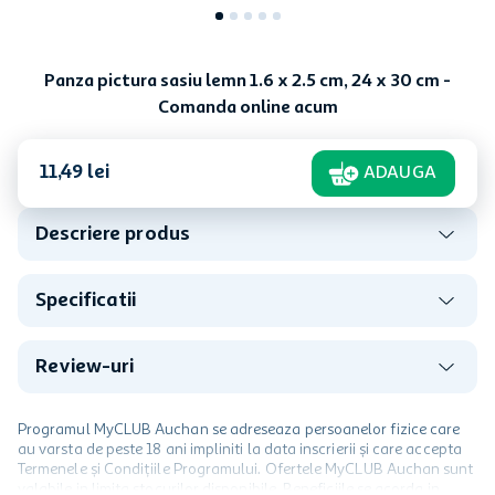
Panza pictura sasiu lemn 1.6 x 2.5 cm, 24 x 30 cm -
Comanda online acum
11
,
49
lei
ADAUGA
Descriere produs
Specificatii
Review-uri
Programul MyCLUB Auchan se adreseaza persoanelor fizice care
au varsta de peste 18 ani impliniti la data inscrierii și care accepta
Termenele și Condițiile Programului. Ofertele MyCLUB Auchan sunt
valabile in limita stocurilor disponibile. Beneficiile se acorda in