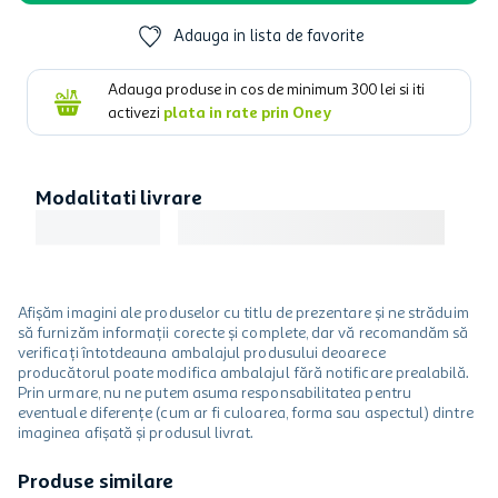
Adauga in lista de favorite
Adauga produse in cos de minimum
300
lei si iti
activezi
plata in rate prin Oney
Modalitati livrare
Afișăm imagini ale produselor cu titlu de prezentare și ne străduim
să furnizăm informații corecte și complete, dar vă recomandăm să
verificați întotdeauna ambalajul produsului deoarece
producătorul poate modifica ambalajul fără notificare prealabilă.
Prin urmare, nu ne putem asuma responsabilitatea pentru
eventuale diferențe (cum ar fi culoarea, forma sau aspectul) dintre
imaginea afișată și produsul livrat.
Produse similare