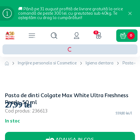
🚚 Până pe 31 august profită de livrare gratuită la orice
comandă de peste 300 lei, cu greutatea sub 40kg. Te
așteptăm cu drag la cumpărături!
0
0
Ingrijire personala si Cosmetice
Igiena dentara
Pasta de 
Pasta de dinti Colgate Max White Ultra Freshness
Pearls, 50 ml
27
,
99
lei
Cod produs
:
236613
559,80 lei/l
In stoc