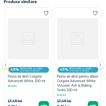
Produse similare
REDUCERE cu CARD
REDUCERE cu CARD
49%
49%
MyCLUB
MyCLUB
29.07.2026-11.08.2026
29.07.2026-11.08.2026
Pasta de dinti Colgate
Pasta de dinti pentru albire
Advanced White, 100 ml
Colgate Advanced White
Volcanic Ash & Baking
In stoc
Soda, 100 ml
In stoc
17
,
49
lei
17
,
49
lei