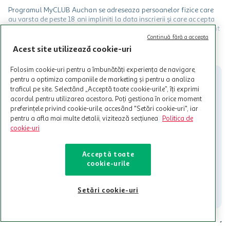
Programul MyCLUB Auchan se adreseaza persoanelor fizice care
au varsta de peste 18 ani impliniti la data inscrierii și care accepta
Termenele și Condițiile Programului. Ofertele MyCLUB Auchan sunt
valabile in limita stocurilor disponibile. Beneficiile se acorda in
Continuă fără a accepta
limita a 12 unitati / card client o singura data in perioada promotiei.
CITESTE MAI MULT
Acest site utilizează cookie-uri
Cardul poate fi utilizat doar in legatura cu magazinele Auchan
participante și pentru acțiuni promotionale indicate de Auchan si
Folosim cookie-uri pentru a îmbunătăți experiența de navigare,
nu poate fi utilizat in legatura cu alti comercianți sau pentru alte
pentru a optimiza campaniile de marketing și pentru a analiza
activitati in afara celor mentionate in Termene si Conditii. Auchan
traficul pe site. Selectând „Acceptă toate cookie-urile”, îți exprimi
nu raspunde pentru imposibilitatea utilizarii Cardului in perioada in
acordul pentru utilizarea acestora. Poți gestiona în orice moment
care aceste este suspendat sau in perioada in care sunt efectuate
preferințele privind cookie-urile, accesând "Setări cookie-uri", iar
intretineri sau reparatii tehnice la sistemul de utilizarea al Cardului.
pentru a afla mai multe detalii, vizitează secțiunea
Politica de
cookie-uri
Contacteaza-ne!
Iti stam mereu la dispozitie.
Acceptă toate
cookie-urile
021-9141
contact@auchan.ro
Contact
Setări cookie-uri
Pentru tine