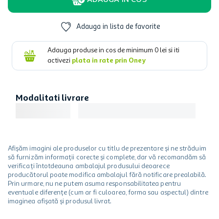
ADAUGA IN COS
Adauga in lista de favorite
Adauga produse in cos de minimum
0
lei si iti
activezi
plata in rate prin Oney
Modalitati livrare
Afișăm imagini ale produselor cu titlu de prezentare și ne străduim
să furnizăm informații corecte și complete, dar vă recomandăm să
verificați întotdeauna ambalajul produsului deoarece
producătorul poate modifica ambalajul fără notificare prealabilă.
Prin urmare, nu ne putem asuma responsabilitatea pentru
eventuale diferențe (cum ar fi culoarea, forma sau aspectul) dintre
imaginea afișată și produsul livrat.