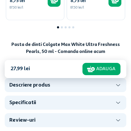
8
,
75
lei
8
,
75
lei
87,50 lei/l
87,50 lei/l
Pasta de dinti Colgate Max White Ultra Freshness
Pearls, 50 ml - Comanda online acum
27
,
99
lei
ADAUGA
Descriere produs
Specificatii
Review-uri